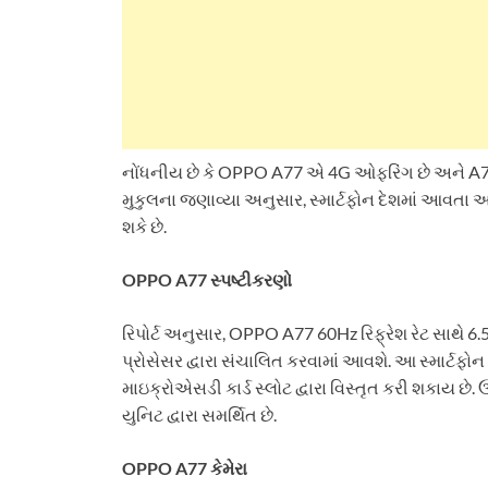
નોંધનીય છે કે OPPO A77 એ 4G ઓફરિંગ છે અને A77 5G ન
મુકુલના જણાવ્યા અનુસાર, સ્માર્ટફોન દેશમાં આવતા
શકે છે.
OPPO A77 સ્પષ્ટીકરણો
રિપોર્ટ અનુસાર, OPPO A77 60Hz રિફ્રેશ રેટ સાથે 6.
પ્રોસેસર દ્વારા સંચાલિત કરવામાં આવશે. આ સ્માર્ટફો
માઇક્રોએસડી કાર્ડ સ્લોટ દ્વારા વિસ્તૃત કરી શકાય છે
યુનિટ દ્વારા સમર્થિત છે.
OPPO A77 કેમેરા