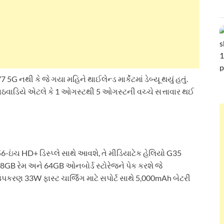
થી કે જે ગયા મહિને થાઈલેન્ડ માર્કેટમાં ડેબ્યૂ થયું હતું.
 અઠવાડિયે એટલે કે 1 ઓગસ્ટથી 5 ઓગસ્ટની વચ્ચે સત્તાવાર થઈ
56-ઇંચ HD+ ડિસ્પ્લે સાથે આવશે, તે મીડિયાટેક હેલિયો G35
ન 8GB રેમ અને 64GB ઓનબોર્ડ સ્ટોરેજને પેક કરશે જે
. ઉપકરણ 33W ફાસ્ટ ચાર્જિંગ માટે સપોર્ટ સાથે 5,000mAh બેટરી