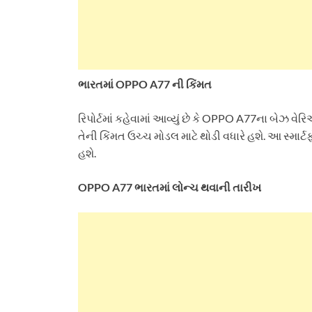
ભારતમાં OPPO A77 ની કિંમત
રિપોર્ટમાં કહેવામાં આવ્યું છે કે OPPO A77ના બેઝ
તેની કિંમત ઉચ્ચ મોડલ માટે થોડી વધારે હશે. આ સ્મ
હશે.
OPPO A77 ભારતમાં લોન્ચ થવાની તારીખ