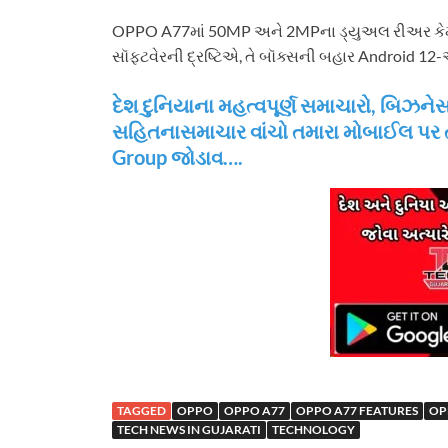
OPPO A77માં 50MP અને 2MPના ડ્યુઅલ રીઅર કેમેરા અ
સૉફ્ટવેરની દ્રષ્ટિએ, તે બૉક્સની બહાર Android 1
દેશ દુનિયાના મહત્વપૂર્ણ સમાચારો, બિ
સહિતનાસમાચાર વાંચો તમારા મોબાઈલ પર
Group જોડાવ….
TAGGED
OPPO
OPPO A77
OPPO A77 FEATURES
OP
TECH NEWS IN GUJARATI
TECHNOLOGY