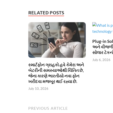
RELATED POSTS
Plug-in Sol
અને વીજળી
સોલાર ટેકન
July 6, 2026
સ્માર્ટફોન ગ્રાહકો હવે કેમેરા અને
બેટરીની સમસ્યાઓથી ચિંતિત છે,
જેના કારણે ભારતીયો નવા ફોન
ખરીદવા મજબૂર થઈ રહ્યા છે.
July 10, 2026
PREVIOUS ARTICLE