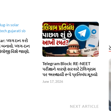
ar: પ્લગ ઇન કરો
 બનાવો. પ્લગ-ઇન
ોલોજી વિશે જાણો.
Telegram Block: RE-NEET
પરીક્ષાને કારણે સરકારે ટેલિગ્રામ
પર અસ્થાયી રૂપે પ્રતિબંધ મૂક્યો
June 17, 2026
NEXT ARTICLE