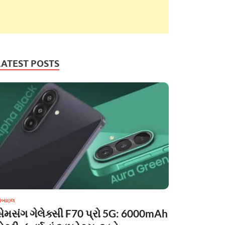
LATEST POSTS
ોબાઇલ
સેમસંગ ગેલેક્સી F70 પ્રો 5G: 6000mAh