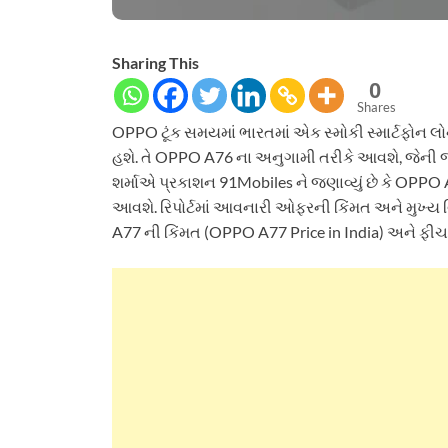
Sharing This
0
Shares
OPPO ટૂંક સમયમાં ભારતમાં એક સ્મોકી સ્માર્ટફોન લ
હશે. તે OPPO A76 ના અનુગામી તરીકે આવશે, જેની જ
શર્માએ પ્રકાશન 91Mobiles ને જણાવ્યું છે કે OPPO 
આવશે. રિપોર્ટમાં આવનારી ઓફરની કિંમત અને મુખ્
A77 ની કિંમત (OPPO A77 Price in India) અને ફીચ