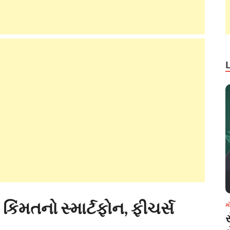
કિંમતનો સ્માર્ટફોન, ફીચર્સ
મ