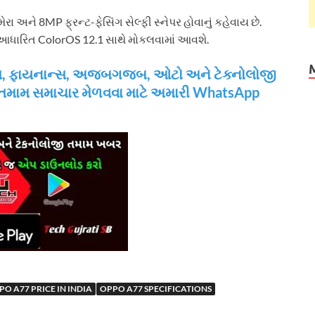
ને 8MP ફ્રન્ટ-ફેસિંગ સેલ્ફી સ્નેપર હોવાનું કહેવાય છે.
2-આધારિત ColorOS 12.1 સાથે મોકલવામાં આવશે.
ઝનેસ, ફાયનાન્સ, અજબગજબ, ઓટો અને ટેક્નોલોજી
 તમામ સમાચાર મેળવવા માટે અમારી WhatsApp
PO A77 PRICE IN INDIA
OPPO A77 SPECIFICATIONS