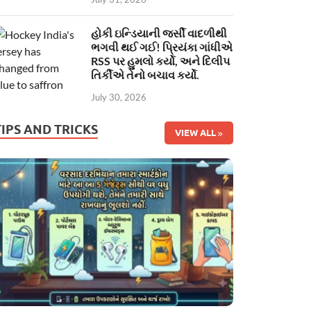
હોકી ઇન્ડિયાની જર્સી વાદળીથી
ભગવી થઈ ગઈ! પ્રિયંકા ગાંધીએ
RSS પર હુમલો કર્યો, અને દિલીપ
તિર્કીએ તેનો બચાવ કર્યો.
July 30, 2026
TIPS AND TRICKS
VIEW ALL