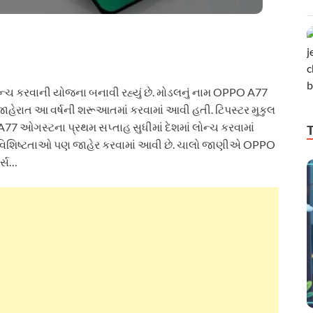
ોન્ચ કરવાની યોજના બનાવી રહ્યું છે. મોડલનું નામ OPPO A77
ાહેરાત આ વર્ષની શરૂઆતમાં કરવામાં આવી હતી. ટિપસ્ટર મુકુલ
A77 ઓગસ્ટના પ્રથમ સપ્તાહ સુધીમાં દેશમાં લોન્ચ કરવામાં
ય વિશિષ્ટતાઓ પણ જાહેર કરવામાં આવી છે. ચાલો જાણીએ OPPO
ર્સ…