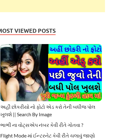
MOST VIEWED POSTS
અહી છોકરીયો નો ફોટો એડ કરો તેની બધીજ પોલ
ખુલશે || Search By Image
ભાભી ના વોટ્સએપ નંબર કેવી રીતે ગોતવા ?
Flight Mode માં ઈન્ટરનેટ કેવી રીતે ચલાવું જાણો