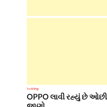
ટેકનોલોજી
OPPO લાવી રહ્યું છે ઓછી 
જાણો ..