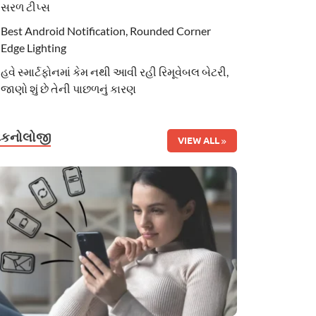
સરળ ટીપ્સ
Best Android Notification, Rounded Corner
Edge Lighting
હવે સ્માર્ટફોનમાં કેમ નથી આવી રહી રિમૂવેબલ બેટરી,
જાણો શું છે તેની પાછળનું કારણ
ટેકનોલોજી
VIEW ALL