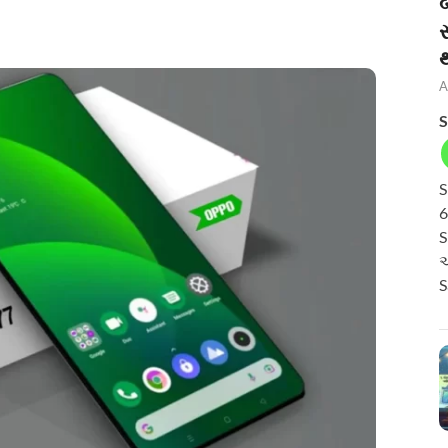
બ
A
S
S
6
S
અ
S