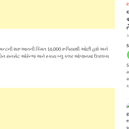
ટ
ત
J
S
 વેરિઅન્ટની શરૂઆતની કિંમત 16,000 રૂપિયાથી ઓછી હશે અને
ાર્ટફોન સનસેટ ઓરેન્જ અને સ્કાય બ્લુ કલર ઓપ્શનમાં ઉપલબ્ધ
S
મ
મ
ચ