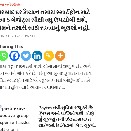
િપ્સ અને ટ્રીક્સ
વરસાદ દરમિયાન તમારા સ્માર્ટફોન માટે
આ 5 ગેજેટ્સ સૌથી વધુ ઉપયોગી થશે,
ેમને તમારી સાથે રાખવાનું ભૂલશો નહીં.
uly 31, 2026
-
by
SB
haring This
haring Thisગરમી પછી, ચોમાસાની ઋતુ શરીર અને
ન બંનેને શાંત કરે છે. પરંતુ આ સુખદ હવામાન તમારા
ોંઘા સ્માર્ટફોન માટે એક દુઃસ્વપ્નથી ઓછું નથી. તમે
ાલતા હોવ ત્યારે અચાનક ધોધમાર …
Paytm નવી સુવિધા રજૂ કરે છે:
ટ્રિપ્સ અને પાર્ટીઓ પછી, કોણે
શું ચૂકવ્યું તેની ઝંઝટ સમાપ્ત
થઈ જશે. મિનિટોમાં બિલ ચૂકવો.