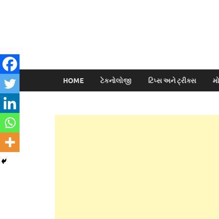
HOME
ટેકનોલોજી
ટિપ્સ અને ટ્રીક્સ
મ