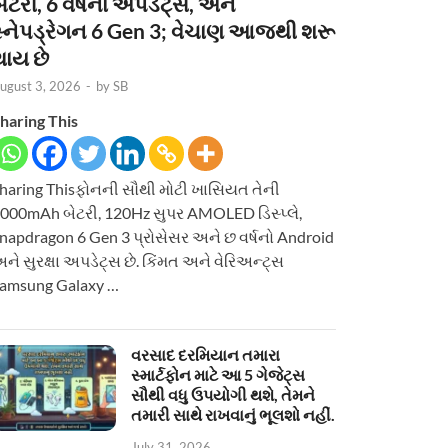
ેટરી, 6 વર્ષનાં અપડેટ્સ, અને
સ્નેપડ્રેગન 6 Gen 3; વેચાણ આજથી શરૂ
થાય છે
ugust 3, 2026
-
by
SB
haring This
haring Thisફોનની સૌથી મોટી ખાસિયત તેની
000mAh બેટરી, 120Hz સુપર AMOLED ડિસ્પ્લે,
napdragon 6 Gen 3 પ્રોસેસર અને છ વર્ષનો Android
ને સુરક્ષા અપડેટ્સ છે. કિંમત અને વેરિઅન્ટ્સ
amsung Galaxy …
વરસાદ દરમિયાન તમારા
સ્માર્ટફોન માટે આ 5 ગેજેટ્સ
સૌથી વધુ ઉપયોગી થશે, તેમને
તમારી સાથે રાખવાનું ભૂલશો નહીં.
July 31, 2026