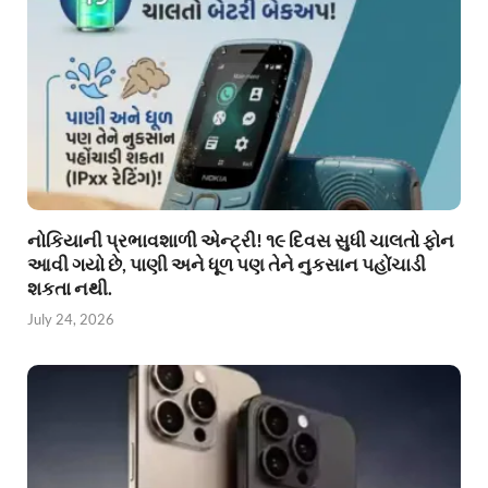
નોકિયાની પ્રભાવશાળી એન્ટ્રી! ૧૯ દિવસ સુધી ચાલતો ફોન
આવી ગયો છે, પાણી અને ધૂળ પણ તેને નુકસાન પહોંચાડી
શકતા નથી.
July 24, 2026