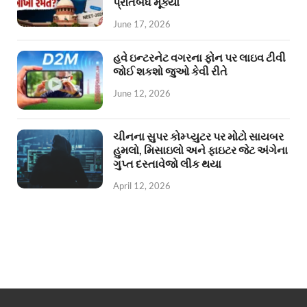
પ્રતિબંધ મૂક્યો
June 17, 2026
હવે ઇન્ટરનેટ વગરના ફોન પર લાઇવ ટીવી
જોઈ શકશો જુઓ કેવી રીતે
June 12, 2026
ચીનના સુપર કોમ્પ્યુટર પર મોટો સાયબર
હુમલો, મિસાઇલો અને ફાઇટર જેટ અંગેના
ગુપ્ત દસ્તાવેજો લીક થયા
April 12, 2026