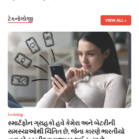
ટેકનોલોજી
VIEW ALL
ટેકનોલોજી
સ્માર્ટફોન ગ્રાહકો હવે કેમેરા અને બેટરીની
સમસ્યાઓથી ચિંતિત છે, જેના કારણે ભારતીયો