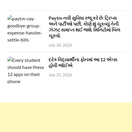
Paytm નવી સુવિધા રજૂ કરે છે: ટ્રિપ્સ
અને પાર્ટીઓ પછી, કોણે શું ચૂકવ્યું તેની
ઝંઝટ સમાપ્ત થઈ જશે. મિનિટોમાં બિલ
ચૂકવો.
July 30, 2026
દરેક વિદ્યાર્થીના ફોનમાં આ 12 એપ્સ
હોવી જોઈએ
July 25, 2026