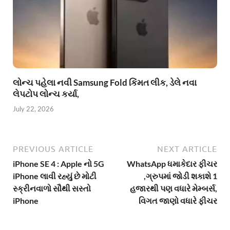
લોન્ચ પહેલા નવી Samsung Fold કિંમત લીક, ડેલે નવા
લેપટોપ લોન્ચ કર્યા,
July 22, 2026
PREVIOUS ARTICLE
NEXT ARTICLE
iPhone SE 4 : Apple નો 5G
WhatsApp ધમાકેદાર ફીચર
iPhone લાવી રહ્યું છે મોટી
,ગ્રુપમાં જોડી શકાશે 1
સ્ક્રીનવાળો સૌથી સસ્તો
હજારથી પણ વધારે મેમ્બર્સ,
iPhone
વિગત જાણો વધારે ફીચર