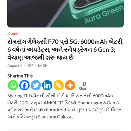
મોબાઇલ
સેમસંગ ગેલેક્સી F70 પ્રો 5G: 6000mAh બેટરી,
6 વર્ષનાં અપડેટ્સ, અને સ્નેપડ્રેગન 6 Gen 3;
વેચાણ આજથી શરૂ થાય છે
August 3, 2026
-
by
SB
Sharing This
0
Shares
Sharing Thisફોનની સૌથી મોટી ખાસિયત તેની 6000mAh
બેટરી, 120Hz સુપર AMOLED ડિસ્પ્લે, Snapdragon 6 Gen 3
પ્રોસેસર અને છ વર્ષનો Android અને સુરક્ષા અપડેટ્સ છે. કિંમત
અને વેરિઅન્ટ્સ Samsung Galaxy …