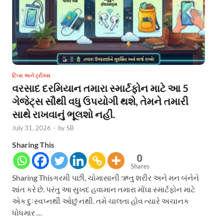
ટિપ્સ અને ટ્રીક્સ
વરસાદ દરમિયાન તમારા સ્માર્ટફોન માટે આ 5
ગેજેટ્સ સૌથી વધુ ઉપયોગી થશે, તેમને તમારી
સાથે રાખવાનું ભૂલશો નહીં.
July 31, 2026
-
by
SB
Sharing This
0
Shares
Sharing Thisગરમી પછી, ચોમાસાની ઋતુ શરીર અને મન બંનેને
શાંત કરે છે. પરંતુ આ સુખદ હવામાન તમારા મોંઘા સ્માર્ટફોન માટે
એક દુઃસ્વપ્નથી ઓછું નથી. તમે ચાલતા હોવ ત્યારે અચાનક
ધોધમાર …