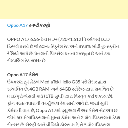
Oppo A17
સ્પષ્ટીકરણો
OPPO A17 6.56-ઇંચ HD+ (720×1,612 પિક્સેલ્સ) LCD
ડિસ્પ્લે ધરાવે છે જે 60Hz રિફ્રેશ રેટ અને 89.8% બોડી-ટુ-સ્ક્રીન
રેશિયો આપે છે. પેનલની પિક્સેલ ઘનતા 269ppi છે અને ટચ
સેમ્પલિંગ રેટ 60Hz છે.
Oppo A17 કેમેરા
ઉપકરણ હૂડ હેઠળ MediaTek Helio G35 પ્રોસેસર દ્વારા
સંચાલિત છે, 4GB RAM અને 64GB સ્ટોરેજ દ્વારા સમર્થિત છે
(માઈક્રોએસડી કાર્ડ (1TB સુધી) દ્વારા વિસ્તૃત કરી શકાય છે).
ફોન 4GB વધારાની વર્ચ્યુઅલ રેમ સાથે આવે છે. જ્યાં સુધી
કેમેરાની વાત છે, Oppo A17માં ડ્યુઅલ રીઅર કેમેરા સેટઅપ છે
જેમાં 50-મેગાપિક્સલનો મુખ્ય કેમેરા અને 2-મેગાપિક્સલનો ડેપ્થ
સેન્સર છે. સેલ્ફી અને વીડિયો કૉલ્સ માટે, તે 5-મેગાપિક્સલ