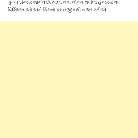
મુખ્ય સેન્સર શામેલ છે. ચાલો નવા લૉન્ચ થયેલા હેન્ડસેટના
વિશિષ્ટતાઓ અને કિંમતો પર નજીકથી નજર કરીએ…