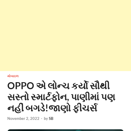
મોબાઇલ
OPPO એ લોન્ચ કર્યો સૌથી
સસ્તો સ્માર્ટફોન, પાણીમાં પણ
નહીં બગડે!જાણો ફીચર્સ
November 2, 2022
-
by
SB