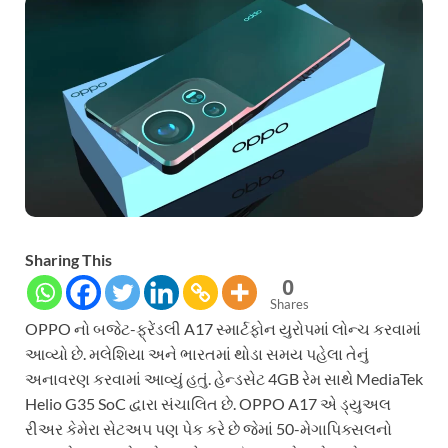
Sharing This
0
Shares
OPPO નો બજેટ-ફ્રેંડલી A17 સ્માર્ટફોન યુરોપમાં લોન્ચ કરવામાં
આવ્યો છે. મલેશિયા અને ભારતમાં થોડા સમય પહેલા તેનું
અનાવરણ કરવામાં આવ્યું હતું. હેન્ડસેટ 4GB રેમ સાથે MediaTek
Helio G35 SoC દ્વારા સંચાલિત છે. OPPO A17 એ ડ્યુઅલ
રીઅર કેમેરા સેટઅપ પણ પેક કરે છે જેમાં 50-મેગાપિક્સલનો