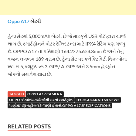
Oppo A17
બેટરી
હેન્ડસેટમાં 5,000mAh બેટરી છે જે માઇક્રો USB પોર્ટ દ્વારા ચાર્જ
થાય છે. સ્માર્ટફોનને વોટર રેઝિસ્ટન્સ માટે IPX4 રેટિંગ પણ મળ્યું
છે. OPPO A17 ના પરિમાણો 164.2×75.6×8.3mm છે અને તેનું
વજન લગભગ 189 ગ્રામ છે. હેન્ડસેટ પર કનેક્ટિવિટી વિકલ્પોમાં
Wi-Fi 5, બ્લૂટૂથ v5.3, GPS/ A-GPS અને 3.5mm હેડફોન
જેકનો સમાવેશ થાય છે.
TAGGED
OPPO A17 CAMERA
OPPO એ લોન્ચ કર્યો સૌથી સસ્તો સ્માર્ટફોન
TECHGUJARATI SB NEWS
પાણીમાં પણ નહીં બગડે!જાણો ફીચર્સ.OPPO A17 SPECIFICATIONS
RELATED POSTS