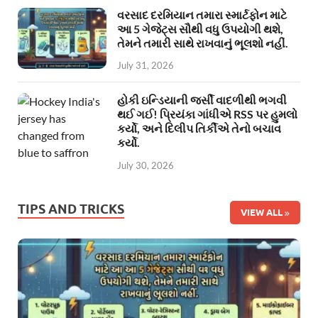
વરસાદ દરમિયાન તમારા સ્માર્ટફોન માટે
આ 5 ગેજેટ્સ સૌથી વધુ ઉપયોગી થશે,
તેમને તમારી સાથે રાખવાનું ભૂલશો નહીં.
July 31, 2026
હોકી ઇન્ડિયાની જર્સી વાદળીથી ભગવી
થઈ ગઈ! પ્રિયંકા ગાંધીએ RSS પર હુમલો
કર્યો, અને દિલીપ તિર્કીએ તેનો બચાવ
કર્યો.
July 30, 2026
TIPS AND TRICKS
VIEW ALL