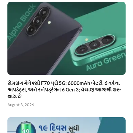
સેમસંગ ગેલેક્સી F70 પ્રો 5G: 6000mAh બેટરી, 6 વર્ષનાં
અપડેટ્સ, અને સ્નેપડ્રેગન 6 Gen 3; વેચાણ આજથી શરૂ
થાય છે
August 3, 2026