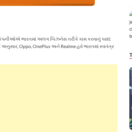
કંપનીઓએ ભારતમાં અલગ બિઝનેસ તરીકે કામ કરવાનું પસંદ
િપોર્ટ અનુસાર, Oppo, OnePlus અને Realme હવે ભારતમાં સ્વતંત્ર