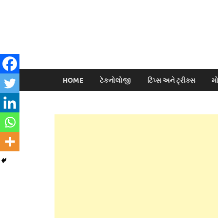
HOME
ટેકનોલોજી
ટિપ્સ અને ટ્રીક્સ
મ