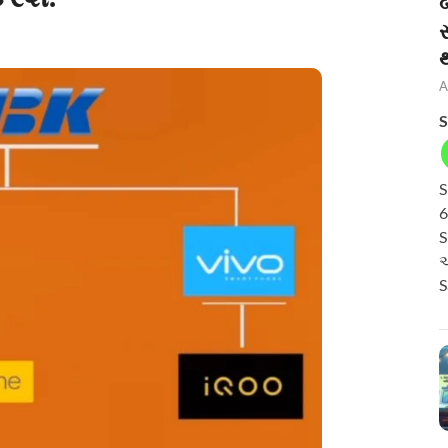
બ
A
S
S
6
S
અ
S