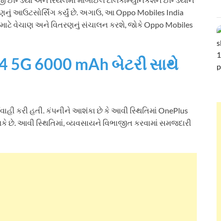
નું આઉટસોર્સિંગ કર્યું છે. અગાઉ, આ Oppo Mobiles India
ppo માટે વેચાણ અને વિતરણનું સંચાલન કરશે, જોકે Oppo Mobiles
4 5G 6000 mAh બેટરી સાથે
યવાહી કરી હતી. કંપનીને આશંકા છે કે આવી સ્થિતિમાં OnePlus
ે છે. આવી સ્થિતિમાં, વ્યવસાયને વિભાજીત કરવામાં સમજદારી