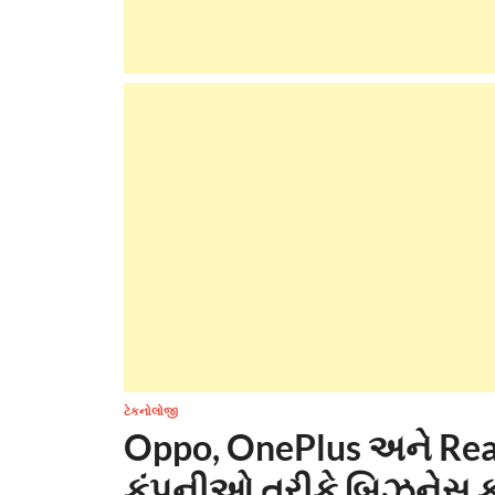
ટેકનોલોજી
Oppo, OnePlus અને Rea
કંપનીઓ તરીકે બિઝનેસ ક