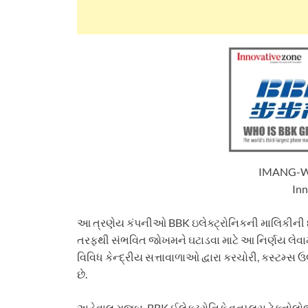
IMANG-Who
In
આ ત્રણેય કંપનીઓ BBK ઇલેક્ટ્રોનિકની માલિકીની છ
તરફથી સંભવિત જોખમને ઘટાડવા માટે આ નિર્ણય લેવામાં આ
વિવિધ કેન્દ્રીય સત્તાવાળાઓ દ્વારા કરચોરી, કસ્ટમ્સ
છે.
અહેવાલ મુજબ, BBK ઈલેક્ટ્રોનિકે વનપ્લસ ટેક્નોલો