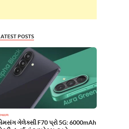
LATEST POSTS
ોબાઇલ
સેમસંગ ગેલેક્સી F70 પ્રો 5G: 6000mAh