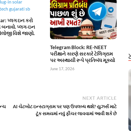
ar: પ્લગ ઇન કરો
 બનાવો. પ્લગ-ઇન
ોલોજી વિશે જાણો.
Telegram Block: RE-NEET
પરીક્ષાને કારણે સરકારે ટેલિગ્રામ
પર અસ્થાયી રૂપે પ્રતિબંધ મૂક્યો
June 17, 2026
NEXT ARTICLE
ન્ચ
AI ચેટબોટ ઇન્સ્ટાગ્રામ પર પણ ઉપલબ્ધ થશે? યુઝર્સ માટે
ટૂંક સમયમાં નવું ફીચર લાવવામાં આવી શકે છે