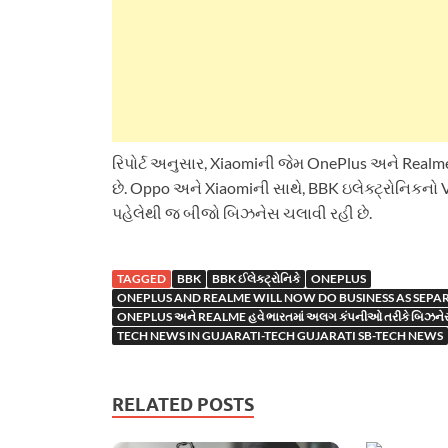
રિપોર્ટ અનુસાર, Xiaomiની જેમ OnePlus અને Realme
છે. Oppo અને Xiaomiની સાથે, BBK ઇલેક્ટ્રોનિકનો
પહેલેથી જ બીજો બિઝનેસ ચલાવી રહી છે.
TAGGED
BBK
BBK ઈલેક્ટ્રોનિકે
ONEPLUS
ONEPLUS AND REALME WILL NOW DO BUSINESS AS SEPAR
ONEPLUS અને REALME હવે ભારતમાં અલગ કંપનીઓ તરીકે બિઝનેસ
TECH NEWS IN GUJARATI-TECH GUJARATI SB-TECH NEWS
RELATED POSTS