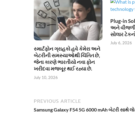
Plug-in Sol
અને વીજળી
સોલાર ટેકન
July 6, 2026
સ્માર્ટફોન ગ્રાહકો હવે કેમેરા અને
બેટરીની સમસ્યાઓથી ચિંતિત છે,
જેના કારણે ભારતીયો નવા ફોન
ખરીદવા મજબૂર થઈ રહ્યા છે.
July 10, 2026
PREVIOUS ARTICLE
Samsung Galaxy F54 5G 6000 mAh બેટરી સાથે લો