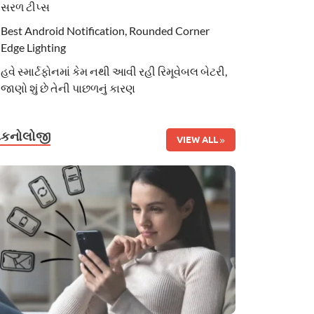
સરળ ટીપ્સ
Best Android Notification, Rounded Corner
Edge Lighting
હવે સ્માર્ટફોનમાં કેમ નથી આવી રહી રિમૂવેબલ બેટરી,
જાણો શું છે તેની પાછળનું કારણ
ટેકનોલોજી
VIEW ALL