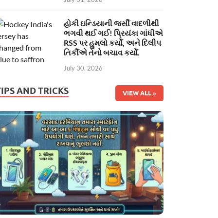
હોકી ઇન્ડિયાની જર્સી વાદળીથી
ભગવી થઈ ગઈ! પ્રિયંકા ગાંધીએ
RSS પર હુમલો કર્યો, અને દિલીપ
તિર્કીએ તેનો બચાવ કર્યો.
July 30, 2026
TIPS AND TRICKS
VIEW ALL