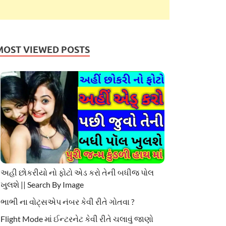
MOST VIEWED POSTS
અહી છોકરીયો નો ફોટો એડ કરો તેની બધીજ પોલ
ખુલશે || Search By Image
ભાભી ના વોટ્સએપ નંબર કેવી રીતે ગોતવા ?
Flight Mode માં ઈન્ટરનેટ કેવી રીતે ચલાવું જાણો