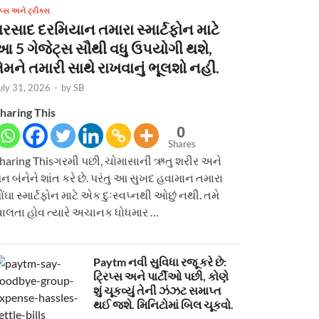
િપ્સ અને ટ્રીક્સ
વરસાદ દરમિયાન તમારા સ્માર્ટફોન માટે
આ 5 ગેજેટ્સ સૌથી વધુ ઉપયોગી થશે,
ેમને તમારી સાથે રાખવાનું ભૂલશો નહીં.
uly 31, 2026
-
by
SB
haring This
0
Shares
haring Thisગરમી પછી, ચોમાસાની ઋતુ શરીર અને
ન બંનેને શાંત કરે છે. પરંતુ આ સુખદ હવામાન તમારા
ોંઘા સ્માર્ટફોન માટે એક દુઃસ્વપ્નથી ઓછું નથી. તમે
ાલતા હોવ ત્યારે અચાનક ધોધમાર …
Paytm નવી સુવિધા રજૂ કરે છે:
ટ્રિપ્સ અને પાર્ટીઓ પછી, કોણે
શું ચૂકવ્યું તેની ઝંઝટ સમાપ્ત
થઈ જશે. મિનિટોમાં બિલ ચૂકવો.