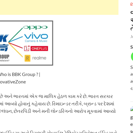
ટ
ત
J
S
S
 is BBK Group ? |
મ
મ
novativeZone
ચ
ે અને ભારતમાં એક જ માલિક હેઠળ કામ કરે છે. ભારત સરકાર
વ્યો હોવાનું કહેવાય છે. રિમાઇન્ડર તરીકે, બ્રાન્ડ પર દેશમાં
 ઉલ્લંઘન, છેતરપિંડી અને મની લોન્ડરિંગનો આરોપ મૂકવામાં આવ્યો
જી ઈન્ડિયા અને રિયલમી મોબાઈલ ટેલિકોમ્યુનિકેશન ઈન્ડિયાને