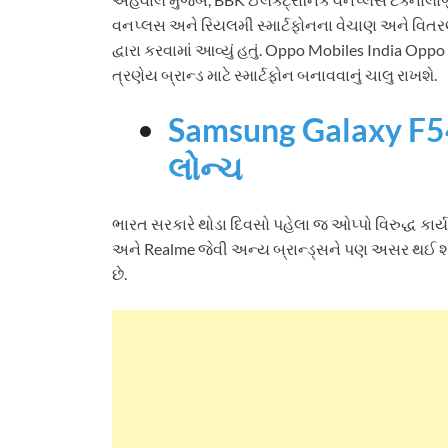
વનપ્લસ અને રિયલમી સ્માર્ટફોનના વેચાણ અને વિતરણ
દ્વારા કરવામાં આવ્યું હતું. Oppo Mobiles India O
ત્રણેય બ્રાન્ડ માટે સ્માર્ટફોન બનાવવાનું ચાલુ રાખશે.
Samsung Galaxy F5
લોન્ચ
ભારત સરકારે થોડા દિવસો પહેલા જ ઓપ્પો વિરુદ્ધ કાર્
અને Realme જેવી અન્ય બ્રાન્ડ્સને પણ અસર થઈ શક
છે.