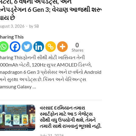
ેટરી, 6 વર્ષનાં અપડેટ્સ, અને
સ્નેપડ્રેગન 6 Gen 3; વેચાણ આજથી શરૂ
થાય છે
ugust 3, 2026
-
by
SB
haring This
0
Shares
haring Thisફોનની સૌથી મોટી ખાસિયત તેની
000mAh બેટરી, 120Hz સુપર AMOLED ડિસ્પ્લે,
napdragon 6 Gen 3 પ્રોસેસર અને છ વર્ષનો Android
ને સુરક્ષા અપડેટ્સ છે. કિંમત અને વેરિઅન્ટ્સ
amsung Galaxy …
વરસાદ દરમિયાન તમારા
સ્માર્ટફોન માટે આ 5 ગેજેટ્સ
સૌથી વધુ ઉપયોગી થશે, તેમને
તમારી સાથે રાખવાનું ભૂલશો નહીં.
July 31, 2026