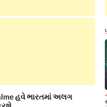
lme હવે ભારતમાં અલગ
મ
રશે.