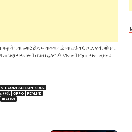
 પણ તેમના સ્માર્ટફોન બનાવવા માટે ભારતીય ઉત્પાદકની શોધમાં
 Vivo પણ સરકારની તપાસ હેઠળ છે. Vivoની iQoo સબ-બ્રાન્ડ
ATE COMPANIES IN INDIA.
 કરશે.
OPPO
REALME
XIAOMI