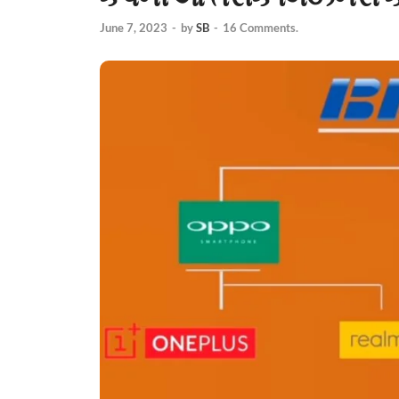
June 7, 2023
-
by
SB
-
16 Comments.