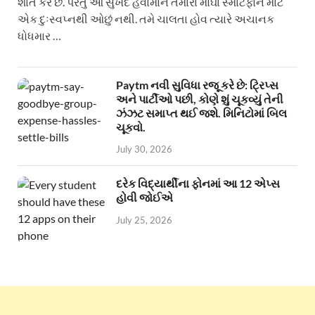
શાંત કરે છે. પરંતુ આ સુખદ હવામાન તમારા મોંઘા સ્માર્ટફોન માટે
એક દુઃસ્વપ્નથી ઓછું નથી. તમે ચાલતા હોવ ત્યારે અચાનક
ધોધમાર …
Paytm નવી સુવિધા રજૂ કરે છે: ટ્રિપ્સ
અને પાર્ટીઓ પછી, કોણે શું ચૂકવ્યું તેની
ઝંઝટ સમાપ્ત થઈ જશે. મિનિટોમાં બિલ
ચૂકવો.
July 30, 2026
દરેક વિદ્યાર્થીના ફોનમાં આ 12 એપ્સ
હોવી જોઈએ
July 25, 2026