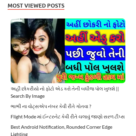
MOST VIEWED POSTS
અહી છોકરીયો નો ફોટો એડ કરો તેની બધીજ પોલ ખુલશે ||
Search By Image
ભાભી ના વોટ્સએપ નંબર કેવી રીતે ગોતવા ?
Flight Mode માં ઈન્ટરનેટ કેવી રીતે ચલાવું જાણો સરળ ટીપ્સ
Best Android Notification, Rounded Corner Edge
Lighting