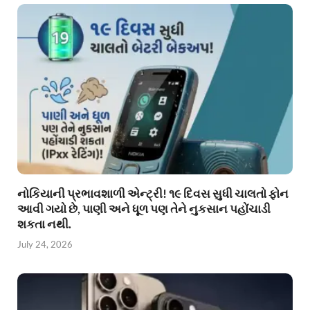
નોકિયાની પ્રભાવશાળી એન્ટ્રી! ૧૯ દિવસ સુધી ચાલતો ફોન
આવી ગયો છે, પાણી અને ધૂળ પણ તેને નુકસાન પહોંચાડી
શકતા નથી.
July 24, 2026