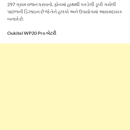
297 ગ્રામ વજન ધરાવતો, ફોનમાં હાથથી પકડેલી ડૂબી ગયેલી
પાછળની ડિઝાઇન છે જે તેને હલકો અને ઉપયોગમાં આરામદાયક
બનાવે છે.
Oukitel WP20 Pro બેટરી