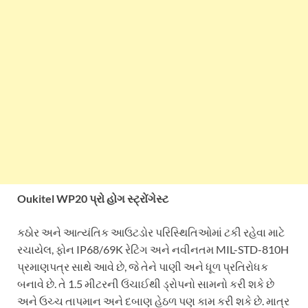
Oukitel WP20 પ્રો હોગ સ્ટ્રોંગેસ્ટ
કઠોર અને આત્યંતિક આઉટડોર પરિસ્થિતિઓમાં ટકી રહેવા માટે
રચાયેલ, ફોન IP68/69K રેટિંગ અને નવીનતમ MIL-STD-810H
પ્રમાણપત્ર સાથે આવે છે, જે તેને પાણી અને ધૂળ પ્રતિરોધક
બનાવે છે. તે 1.5 મીટરની ઉંચાઈથી ડ્રોપનો સામનો કરી શકે છે
અને ઉચ્ચ તાપમાન અને દબાણ હેઠળ પણ કામ કરી શકે છે. માત્ર