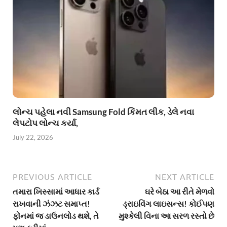
લોન્ચ પહેલા નવી Samsung Fold કિંમત લીક, ડેલે નવા
લેપટોપ લોન્ચ કર્યા,
July 22, 2026
PREVIOUS ARTICLE
NEXT ARTICLE
તમારા ખિસ્સામાં આધાર કાર્ડ
ઘરે બેઠા આ રીતે મેળવો
રાખવાની ઝંઝટ સમાપ્ત!
ડ્રાઇવિંગ લાઇસન્સ! કોઈપણ
ફોનમાં જ ડાઉનલોડ થશે, તે
મુશ્કેલી વિના આ સરળ રસ્તો છે