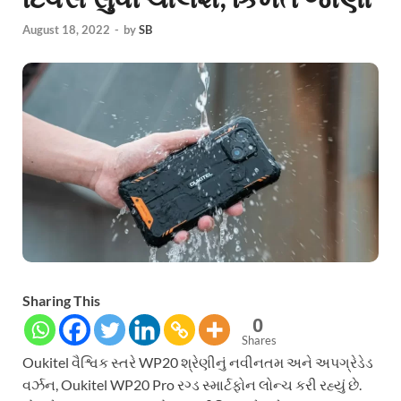
August 18, 2022
-
by
SB
Sharing This
0
Shares
Oukitel વૈશ્વિક સ્તરે WP20 શ્રેણીનું નવીનતમ અને અપગ્રેડેડ
વર્ઝન, Oukitel WP20 Pro રગ્ડ સ્માર્ટફોન લોન્ચ કરી રહ્યું છે.