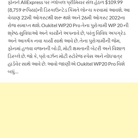
ફોનને AliExpress પર ગ્લોબલ પ્રીમિયર સેલ હેઠળ $109.99
(8,759 રૂપિયા)ની ડિસ્કાઉન્ટેડ કિંમતે લોન્ચ કરવામાં આવશે. આ
વેચાણ 22મી ઓગસ્ટથી શરૂ થશે અને 26મી ઓગસ્ટ 2022ના
રોજ સમાપ્ત થશે. Oukitel WP20 Pro તેના પુરોગામી WP 20 ની
શ્રેષ્ઠ સુવિધાઓ અને કાર્યોને અપનાવે છે, પરંતુ વિવિધ અપગ્રેડ
અને આકર્ષક નવા કાર્યો સાથે આવે છે. તેના પુરોગામીની જેમ,
ફોનમાં હળવા વજનની બોડી, મોટી ક્ષમતાની બેટરી અને વિશાળ
ડિસ્પ્લે છે. જો કે, પ્રો વર્ઝન મોટી સ્ટોરેજ સ્પેસ અને નોંધપાત્ર
હાર્ડવેર સાથે આવે છે. આવો જાણીએ Oukitel WP20 Pro વિશે
બધું…