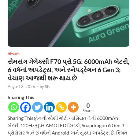
મોબાઇલ
સેમસંગ ગેલેક્સી F70 પ્રો 5G: 6000mAh બેટરી,
6 વર્ષનાં અપડેટ્સ, અને સ્નેપડ્રેગન 6 Gen 3;
વેચાણ આજથી શરૂ થાય છે
August 3, 2026
-
by
SB
Sharing This
0
Shares
Sharing Thisફોનની સૌથી મોટી ખાસિયત તેની 6000mAh
બેટરી, 120Hz સુપર AMOLED ડિસ્પ્લે, Snapdragon 6 Gen 3
પ્રોસેસર અને છ વર્ષનો Android અને સુરક્ષા અપડેટ્સ છે. કિંમત