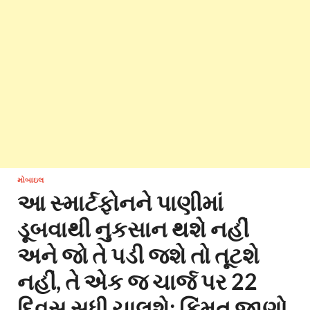
મોબાઇલ
આ સ્માર્ટફોનને પાણીમાં
ડૂબવાથી નુકસાન થશે નહીં
અને જો તે પડી જશે તો તૂટશે
નહીં, તે એક જ ચાર્જ પર 22
દિવસ સુધી ચાલશે; કિંમત જાણો