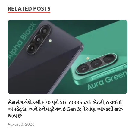
RELATED POSTS
સેમસંગ ગેલેક્સી F70 પ્રો 5G: 6000mAh બેટરી, 6 વર્ષનાં
અપડેટ્સ, અને સ્નેપડ્રેગન 6 Gen 3; વેચાણ આજથી શરૂ
થાય છે
August 3, 2026