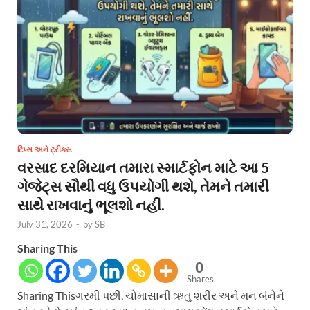
ટિપ્સ અને ટ્રીક્સ
વરસાદ દરમિયાન તમારા સ્માર્ટફોન માટે આ 5
ગેજેટ્સ સૌથી વધુ ઉપયોગી થશે, તેમને તમારી
સાથે રાખવાનું ભૂલશો નહીં.
July 31, 2026
-
by
SB
Sharing This
0
Shares
Sharing Thisગરમી પછી, ચોમાસાની ઋતુ શરીર અને મન બંનેને