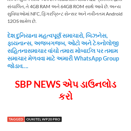
સંચાલિત, તે 4GB RAM અને 64GB ROM સાથે આવે છે. અન્ય
સુવિધાઓમાં NFC, ફિંગરપ્રિન્ટ સેન્સર અને નવીનતમ Android
12OS શામેલ છે.
દેશ દુનિયાના મહત્વપૂર્ણ સમાચારો, બિઝનેસ,
ફાયનાન્સ, અજબગજબ, ઓટો અને ટેક્નોલોજી
સહિતનાસમાચાર વાંચો તમારા મોબાઈલ પર તમામ
સમાચાર મેળવવા માટે અમારી WhatsApp Group
જોડાવ….
SBP NEWS એપ ડાઉનલોડ
કરો
TAGGED
OUKITEL WP20 PRO