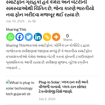
સ્માર્ટફોન ગ્રાહકો હવે કેમેરા અને બેટરીની
સમસ્યાઓથી ચિંતિત છે, જેના કારણે ભારતીયો
નવા ફોન ખરીદવા મજબૂર થઈ રહ્યા છે.
July 10, 2026
-
by
SB
Sharing This
0
Shares
Sharing Thisભારતમાં સ્માર્ટફોન: કોર્નિંગ ઇન્કોર્પોરેટેડ દ્વારા
તાજેતરના સર્વેક્ષણમાં જાણવા મળ્યું છે કે ભારતીય સ્માર્ટફોન
વપરાશકર્તાઓ કેમેરા અથવા બેટરી કરતાં ફોનની ટકાઉપણાને
પ્રાથમિકતા આપી રહ્યા છે. સર્વેક્ષણ મુજબ, તૂટેલા સ્ક્રીન
ગ્લાસને …
Plug-in Solar: પ્લગ ઇન કરો અને
વીજળી બનાવો. પ્લગ-ઇન સોલાર
ટેકનોલોજી વિશે જાણો.
July 6, 2026