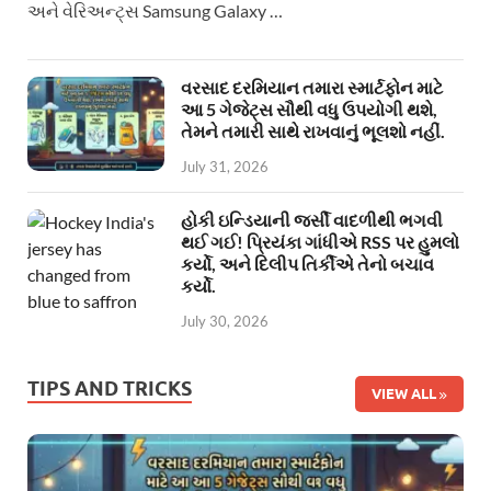
અને વેરિઅન્ટ્સ Samsung Galaxy …
વરસાદ દરમિયાન તમારા સ્માર્ટફોન માટે
આ 5 ગેજેટ્સ સૌથી વધુ ઉપયોગી થશે,
તેમને તમારી સાથે રાખવાનું ભૂલશો નહીં.
July 31, 2026
હોકી ઇન્ડિયાની જર્સી વાદળીથી ભગવી
થઈ ગઈ! પ્રિયંકા ગાંધીએ RSS પર હુમલો
કર્યો, અને દિલીપ તિર્કીએ તેનો બચાવ
કર્યો.
July 30, 2026
TIPS AND TRICKS
VIEW ALL