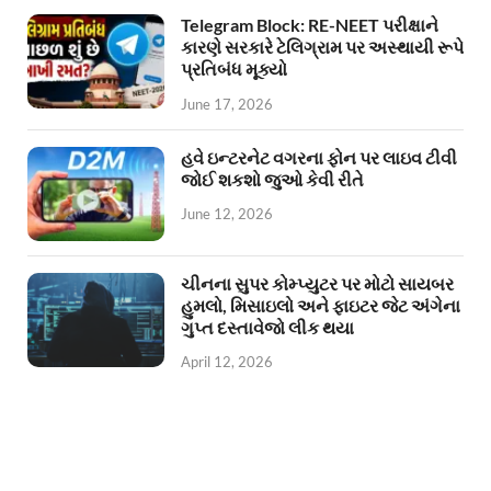
Telegram Block: RE-NEET પરીક્ષાને
કારણે સરકારે ટેલિગ્રામ પર અસ્થાયી રૂપે
પ્રતિબંધ મૂક્યો
June 17, 2026
હવે ઇન્ટરનેટ વગરના ફોન પર લાઇવ ટીવી
જોઈ શકશો જુઓ કેવી રીતે
June 12, 2026
ચીનના સુપર કોમ્પ્યુટર પર મોટો સાયબર
હુમલો, મિસાઇલો અને ફાઇટર જેટ અંગેના
ગુપ્ત દસ્તાવેજો લીક થયા
April 12, 2026