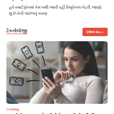
હવે સ્માર્ટફોનમાં કેમ નથી આવી રહી રિમૂવેબલ બેટરી, જાણો
શું છે તેની પાછળનું કારણ
ટેકનોલોજી
VIEW ALL
ટેકનોલોજી