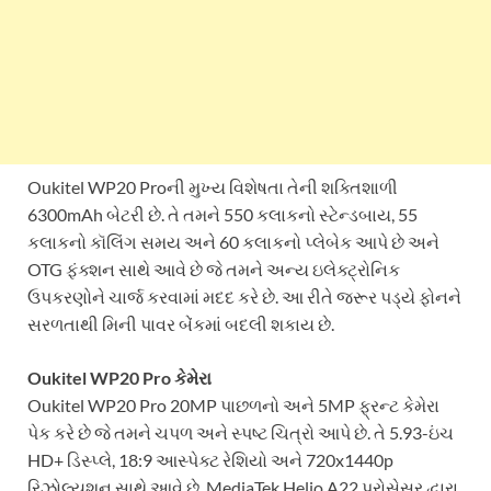
Oukitel WP20 Proની મુખ્ય વિશેષતા તેની શક્તિશાળી
6300mAh બેટરી છે. તે તમને 550 કલાકનો સ્ટેન્ડબાય, 55
કલાકનો કૉલિંગ સમય અને 60 કલાકનો પ્લેબેક આપે છે અને
OTG ફંક્શન સાથે આવે છે જે તમને અન્ય ઇલેક્ટ્રોનિક
ઉપકરણોને ચાર્જ કરવામાં મદદ કરે છે. આ રીતે જરૂર પડ્યે ફોનને
સરળતાથી મિની પાવર બેંકમાં બદલી શકાય છે.
Oukitel WP20 Pro કેમેરા
Oukitel WP20 Pro 20MP પાછળનો અને 5MP ફ્રન્ટ કેમેરા
પેક કરે છે જે તમને ચપળ અને સ્પષ્ટ ચિત્રો આપે છે. તે 5.93-ઇંચ
HD+ ડિસ્પ્લે, 18:9 આસ્પેક્ટ રેશિયો અને 720x1440p
રિઝોલ્યુશન સાથે આવે છે. MediaTek Helio A22 પ્રોસેસર દ્વારા