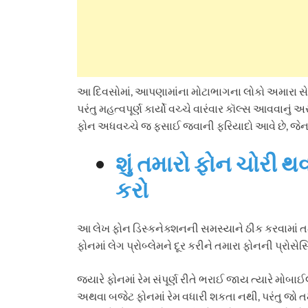
આ દિવસોમાં, આપણામાંના મોટાભાગના લોકો અમારા સે
પરંતુ મહત્વપૂર્ણ કાર્યો વચ્ચે વારંવાર કૉલ્સ આવવા
ફોન અધવચ્ચે જ ફસાઈ જવાની ફરિયાદો આવે છે, જેના
શું તમારો ફોન ચોરી થવ
કરો
આ લેખ ફોન ડિસ્કનેક્શનની સમસ્યાને ઠીક કરવામાં તમાર
ફોનમાં લેગ પ્રોબ્લેમને દૂર કરીને તમારા ફોનની પ્રો
જ્યારે ફોનમાં રેમ સંપૂર્ણ રીતે ભરાઈ જાય ત્યારે મોબા
અથવા બજેટ ફોનમાં રેમ વધારી શકતા નથી, પરંતુ જો તમે