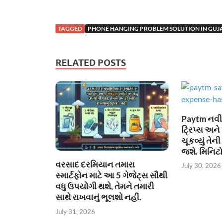
TAGGED
PHONE HANGING PROBLEM SOLUTION IN GUJ
RELATED POSTS
Paytm નવી સ
ટ્રિપ્સ અને 
ચૂકવ્યું તે
જશે. મિનિટો
વરસાદ દરમિયાન તમારા
July 30, 2026
સ્માર્ટફોન માટે આ 5 ગેજેટ્સ સૌથી
વધુ ઉપયોગી થશે, તેમને તમારી
સાથે રાખવાનું ભૂલશો નહીં.
July 31, 2026