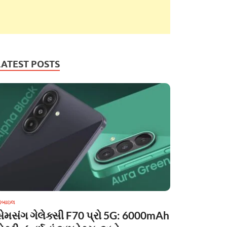
LATEST POSTS
ોબાઇલ
સેમસંગ ગેલેક્સી F70 પ્રો 5G: 6000mAh