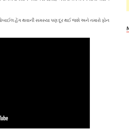
તો મોબાઈલ હેંગ થવાની સમસ્યા પણ દૂર થઈ જશે અને તમારો ફોન