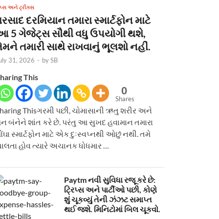
િપ્સ અને ટ્રીક્સ
વરસાદ દરમિયાન તમારા સ્માર્ટફોન માટે
આ 5 ગેજેટ્સ સૌથી વધુ ઉપયોગી થશે,
ેમને તમારી સાથે રાખવાનું ભૂલશો નહીં.
uly 31, 2026
-
by
SB
haring This
0
Shares
haring Thisગરમી પછી, ચોમાસાની ઋતુ શરીર અને
ન બંનેને શાંત કરે છે. પરંતુ આ સુખદ હવામાન તમારા
ોંઘા સ્માર્ટફોન માટે એક દુઃસ્વપ્નથી ઓછું નથી. તમે
ાલતા હોવ ત્યારે અચાનક ધોધમાર …
Paytm નવી સુવિધા રજૂ કરે છે:
ટ્રિપ્સ અને પાર્ટીઓ પછી, કોણે
શું ચૂકવ્યું તેની ઝંઝટ સમાપ્ત
થઈ જશે. મિનિટોમાં બિલ ચૂકવો.