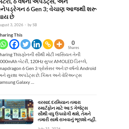
ેટરી, 6 વર્ષનાં અપડેટ્સ, અને
સ્નેપડ્રેગન 6 Gen 3; વેચાણ આજથી શરૂ
થાય છે
ugust 3, 2026
-
by
SB
haring This
0
Shares
haring Thisફોનની સૌથી મોટી ખાસિયત તેની
000mAh બેટરી, 120Hz સુપર AMOLED ડિસ્પ્લે,
napdragon 6 Gen 3 પ્રોસેસર અને છ વર્ષનો Android
ને સુરક્ષા અપડેટ્સ છે. કિંમત અને વેરિઅન્ટ્સ
amsung Galaxy …
વરસાદ દરમિયાન તમારા
સ્માર્ટફોન માટે આ 5 ગેજેટ્સ
સૌથી વધુ ઉપયોગી થશે, તેમને
તમારી સાથે રાખવાનું ભૂલશો નહીં.
July 31, 2026