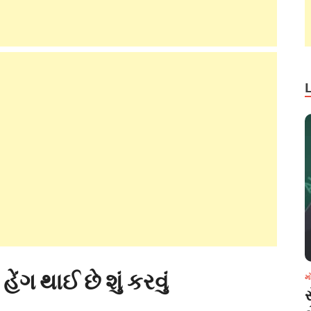
ેંગ થાઈ છે શું કરવું
મ