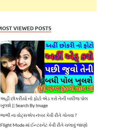
MOST VIEWED POSTS
અહી છોકરીયો નો ફોટો એડ કરો તેની બધીજ પોલ
ખુલશે || Search By Image
ભાભી ના વોટ્સએપ નંબર કેવી રીતે ગોતવા ?
Flight Mode માં ઈન્ટરનેટ કેવી રીતે ચલાવું જાણો