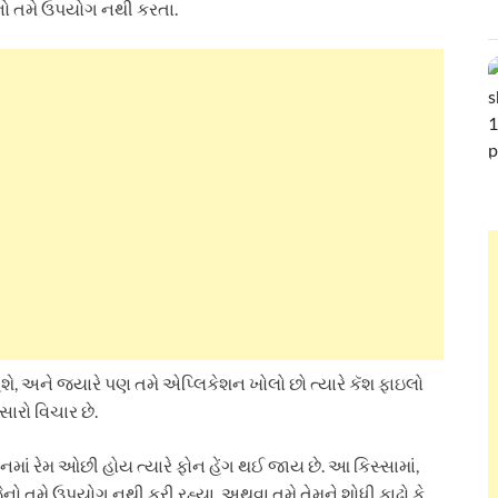
જેનો તમે ઉપયોગ નથી કરતા.
હશે, અને જ્યારે પણ તમે એપ્લિકેશન ખોલો છો ત્યારે કૅશ ફાઇલો
ારો વિચાર છે.
ાં રેમ ઓછી હોય ત્યારે ફોન હેંગ થઈ જાય છે. આ કિસ્સામાં,
જેનો તમે ઉપયોગ નથી કરી રહ્યા, અથવા તમે તેમને શોધી કાઢો કે