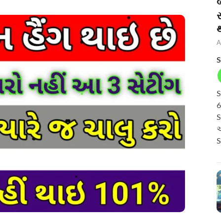
બ
A
S
S
6
S
અ
S