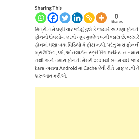
Sharing This
0
Shares
મિત્રો, તમે ઘણી વાર જોયું હશે કે જ્યારે આપણા ફોનન
ફોનનો ઉપયોગ કરવો ખૂબ મુશ્કેલ બની જાય છે. જ્યા
ફોનમાં ઘણા બધા વિડિયો કે ફોટા નથી, પરંતુ મારા 
બ્રાઉઝિંગ, પ્લે, ઓનલાઈન સ્ટ્રીમિંગ દરમિયાન તમાર
નથી અને તમારા ફોનની મેમરી ઝડપથી ખતમ થઈ જાય છ
kare અથવા Android માં Cache કેવી રીતે સાફ કરવી ત
શરૂઆત કરીએ.