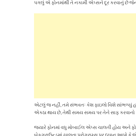
પગલું એ ફોનમાંથી તે નકામી એપ્સને દૂર કરવાનું છે 
એટલું જ નહીં, તમે સંભવતઃ કેશ ફાઇલો વિશે સાંભળ્યું 
એકઠા થાય છે, તેથી સમય સમય પર તેને સાફ કરવાનો સ
જ્યારે ફોનમાં વધુ મોબાઈલ એપ્સ ચાલતી હોય અને ફોનમ
બેકગ્રાઉન્ડમાં ચાલતા પ્રોગ્રામ્સ પર ધ્યાન આપો કે 