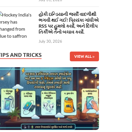
હોકી ઇન્ડિયાની જર્સી વાદળીથી
ભગવી થઈ ગઈ! પ્રિયંકા ગાંધીએ
RSS પર હુમલો કર્યો, અને દિલીપ
તિર્કીએ તેનો બચાવ કર્યો.
July 30, 2026
TIPS AND TRICKS
VIEW ALL