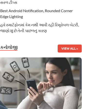
સરળ ટીપ્સ
Best Android Notification, Rounded Corner
Edge Lighting
હવે સ્માર્ટફોનમાં કેમ નથી આવી રહી રિમૂવેબલ બેટરી,
જાણો શું છે તેની પાછળનું કારણ
ટેકનોલોજી
VIEW ALL