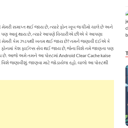
ી મેમરી સમાપ્ત થઈ જાય છે, ત્યારે ફોન ખૂબ જ ધીમો ચાલે છે અને
રે પણ આવું થાય છે, ત્યારે આપણે વિચારીએ છીએ કે આપણા
ફોનની મેમરી કેમ ઝડપથી ખતમ થઈ જાય છે? તમને જણાવી દઈએ કે
ા ફોનમાં કેશ ફાઈલ્સ સેવ થઈ જાય છે, જેના વિશે તમે જાણતા પણ
ે. આજે અમે તમને આ પોસ્ટમાં Android Clear Cache kaise
ે વિશે જણાવીશું. જાણવા માટે જોડાયેલા રહો. ચાલો આ પોસ્ટથી