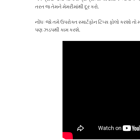
તરત જ તેમને મેમરીમાંથી દૂર કરો.
નોંધઃ જો તમે ઉપરોક્ત સ્માર્ટફોન ટિપ્સ ફોલો કરશો 
પણ ઝડપથી કામ કરશે.