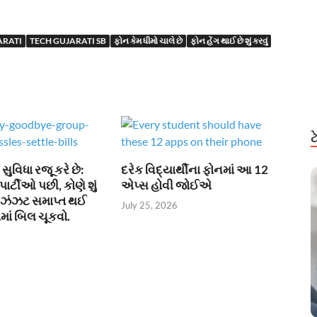
ARATI
TECH GUJARATI SB
ફોન કેમ ધીમો ચાલે છે
ફોન હેંગ થાઈ છે શું કરવું
ુવિધા રજૂ કરે છે:
દરેક વિદ્યાર્થીના ફોનમાં આ 12
પાર્ટીઓ પછી, કોણે શું
એપ્સ હોવી જોઈએ
ની ઝંઝટ સમાપ્ત થઈ
July 25, 2026
માં બિલ ચૂકવો.