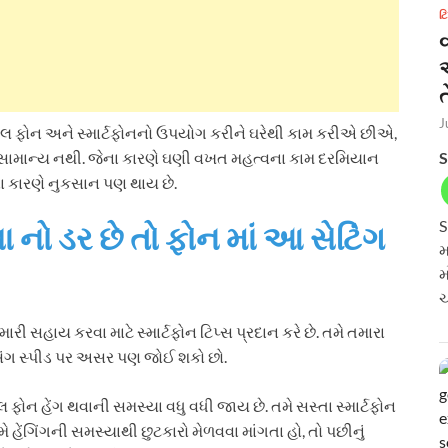
ટ
ત
J
લ ફોન અને સ્માર્ટફોનનો ઉપયોગ કરીને ઘરેથી કામ કરીએ છીએ,
નું અસામાન્ય નથી. જેના કારણે ઘણી વખત મહત્વના કામ દરમિયાન
S
 કારણે નુકસાન પણ થાય છે.
S
ા નો ડર છે તો ફોન માં આ સેટિંગ
મ
મ
ચ
ી સહાય કરવા માટે સ્માર્ટફોન ટિપ્સ પ્રદાન કરે છે. તમે તમારા
સેસિંગ સ્પીડ પર અસર પણ જોઈ શકો છો.
ઈલ ફોન હેંગ થવાની સમસ્યા વધુ વધી જાય છે. તમે સસ્તા સ્માર્ટફોન
 હેંગિંગની સમસ્યાથી છુટકારો મેળવવા માંગતા હો, તો પછીનું