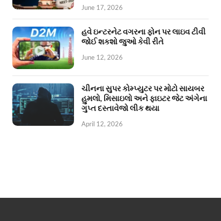
June 17, 2026
હવે ઇન્ટરનેટ વગરના ફોન પર લાઇવ ટીવી
જોઈ શકશો જુઓ કેવી રીતે
June 12, 2026
ચીનના સુપર કોમ્પ્યુટર પર મોટો સાયબર
હુમલો, મિસાઇલો અને ફાઇટર જેટ અંગેના
ગુપ્ત દસ્તાવેજો લીક થયા
April 12, 2026