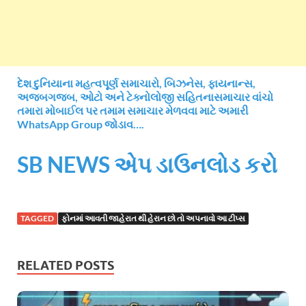
દેશ દુનિયાના મહત્વપૂર્ણ સમાચારો, બિઝનેસ, ફાયનાન્સ,
અજબગજબ, ઓટો અને ટેક્નોલોજી સહિતનાસમાચાર વાંચો
તમારા મોબાઈલ પર તમામ સમાચાર મેળવવા માટે અમારી
WhatsApp Group જોડાવ….
SB NEWS એપ ડાઉનલોડ કરો
TAGGED
ફોનમાં આવતી જાહેરાત થી હેરાન છો તો અપનાવો આ ટીપ્સ
RELATED POSTS