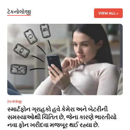
ટેકનોલોજી
VIEW ALL
ટેકનોલોજી
સ્માર્ટફોન ગ્રાહકો હવે કેમેરા અને બેટરીની
સમસ્યાઓથી ચિંતિત છે, જેના કારણે ભારતીયો
નવા ફોન ખરીદવા મજબૂર થઈ રહ્યા છે.