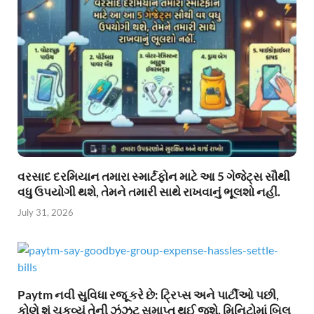
વરસાદ દરમિયાન તમારા સ્માર્ટફોન માટે આ 5 ગેજેટ્સ સૌથી
વધુ ઉપયોગી થશે, તેમને તમારી સાથે રાખવાનું ભૂલશો નહીં.
July 31, 2026
Paytm નવી સુવિધા રજૂ કરે છે: ટ્રિપ્સ અને પાર્ટીઓ પછી,
કોણે શું ચૂકવ્યું તેની ઝંઝટ સમાપ્ત થઈ જશે. મિનિટોમાં બિલ