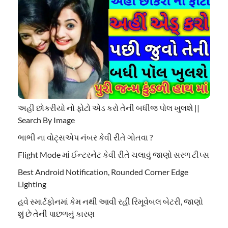
અહી છોકરીયો નો ફોટો એડ કરો તેની બધીજ પોલ ખુલશે ||
Search By Image
ભાભી ના વોટ્સએપ નંબર કેવી રીતે ગોતવા ?
Flight Mode માં ઈન્ટરનેટ કેવી રીતે ચલાવું જાણો સરળ ટીપ્સ
Best Android Notification, Rounded Corner Edge
Lighting
હવે સ્માર્ટફોનમાં કેમ નથી આવી રહી રિમૂવેબલ બેટરી, જાણો
શું છે તેની પાછળનું કારણ