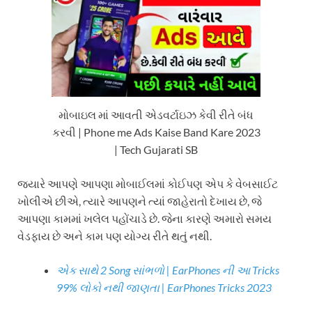
મોબાઇલ માં આવતી એડવર્ટાઇઝ કેવી રીતે બંધ
કરવી | Phone me Ads Kaise Band Kare 2023
| Tech Gujarati SB
જ્યારે આપણે આપણા મોબાઈલમાં કોઈપણ એપ કે વેબસાઈટ
ખોલીએ છીએ, ત્યારે આપણને ત્યાં જાહેરાતો દેખાય છે, જે
આપણા કામમાં ખલેલ પહોંચાડે છે. જેના કારણે અમારો સમય
વેડફાય છે અને કામ પણ યોગ્ય રીતે થતું નથી.
એક સાથે 2 Song સાંભળો | EarPhones ની આ Tricks
99% લોકો નથી જાણતા | EarPhones Tricks 2023