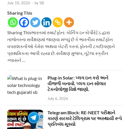
July 10, 2026
-
by
SB
Sharing This
Sharing Thisભારતમાં સ્માર્ટફોન: કોર્નિંગ ઇન્કોર્પોરેટેડ દ્વારા
તાજેતરના સર્વેક્ષણમાં જાણવા મળ્યું છે કે ભારતીય સ્માર્ટફોન
વપરાશકર્તાઓ કેમેરા અથવા બેટરી કરતાં ફોનની ટકાઉપણાને
પ્રાથમિકતા આપી રહ્યા છે. સર્વેક્ષણ મુજબ, તૂટેલા સ્ક્રીન
ગ્લાસને …
Plug-in Solar: પ્લગ ઇન કરો અને
વીજળી બનાવો. પ્લગ-ઇન સોલાર
ટેકનોલોજી વિશે જાણો.
July 6, 2026
Telegram Block: RE-NEET પરીક્ષાને
કારણે સરકારે ટેલિગ્રામ પર અસ્થાયી રૂપે
પ્રતિબંધ મૂક્યો