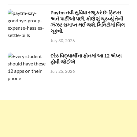
Paytm નવી સુવિધા રજૂ કરે છે: ટ્રિપ્સ
અને પાર્ટીઓ પછી, કોણે શું ચૂકવ્યું તેની
ઝંઝટ સમાપ્ત થઈ જશે. મિનિટોમાં બિલ
ચૂકવો.
July 30, 2026
દરેક વિદ્યાર્થીના ફોનમાં આ 12 એપ્સ
હોવી જોઈએ
July 25, 2026