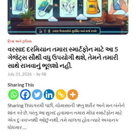
ટિપ્સ અને ટ્રીક્સ
વરસાદ દરમિયાન તમારા સ્માર્ટફોન માટે આ 5
ગેજેટ્સ સૌથી વધુ ઉપયોગી થશે, તેમને તમારી
સાથે રાખવાનું ભૂલશો નહીં.
July 31, 2026
-
by
SB
Sharing This
Sharing Thisગરમી પછી, ચોમાસાની ઋતુ શરીર અને મન બંનેને
શાંત કરે છે. પરંતુ આ સુખદ હવામાન તમારા મોંઘા સ્માર્ટફોન માટે
એક દુઃસ્વપ્નથી ઓછું નથી. તમે ચાલતા હોવ ત્યારે અચાનક
ધોધમાર …