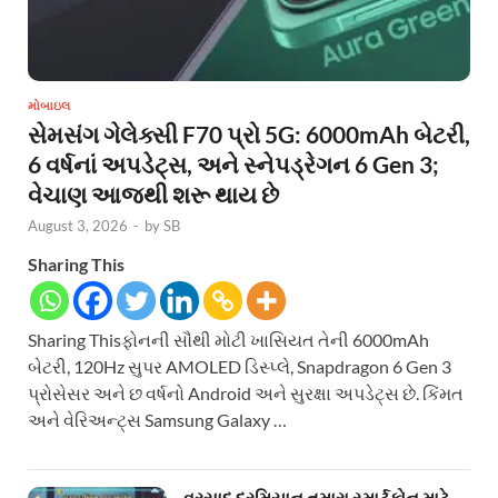
મોબાઇલ
સેમસંગ ગેલેક્સી F70 પ્રો 5G: 6000mAh બેટરી,
6 વર્ષનાં અપડેટ્સ, અને સ્નેપડ્રેગન 6 Gen 3;
વેચાણ આજથી શરૂ થાય છે
August 3, 2026
-
by
SB
Sharing This
Sharing Thisફોનની સૌથી મોટી ખાસિયત તેની 6000mAh
બેટરી, 120Hz સુપર AMOLED ડિસ્પ્લે, Snapdragon 6 Gen 3
પ્રોસેસર અને છ વર્ષનો Android અને સુરક્ષા અપડેટ્સ છે. કિંમત
અને વેરિઅન્ટ્સ Samsung Galaxy …
વરસાદ દરમિયાન તમારા સ્માર્ટફોન માટે