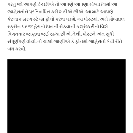
પરંતુ જો આપણે ઈચ્છીએ તો આપણે આપણા મોબાઈલમાં આ
જાહેરાતોને પ્રતિબંધિત કરી શકીએ છીએ, આ માટે આપણે
કેટલાક સરળ સ્ટેપ્સ ફોલો કરવા પડશે. આ પોસ્ટમાં, અમે મોબાઇલ
સ્ક્રીન પર જાહેરાતો દેખાતી રોકવાની 5 શ્રેષ્ઠ રીતો વિશે
વિગતવાર જાણવા જઈ રહ્યા છીએ. તેથી, પોસ્ટને અંત સુધી
સંપૂર્ણપણે વાંચો. તો ચાલો જાણીએ કે ફોનમાં જાહેરાતો કેવી રીતે
બંધ કરવી.