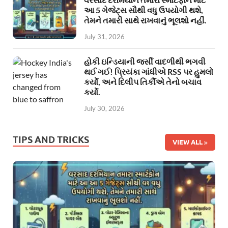
આ 5 ગેજેટ્સ સૌથી વધુ ઉપયોગી થશે,
તેમને તમારી સાથે રાખવાનું ભૂલશો નહીં.
July 31, 2026
હોકી ઇન્ડિયાની જર્સી વાદળીથી ભગવી
થઈ ગઈ! પ્રિયંકા ગાંધીએ RSS પર હુમલો
કર્યો, અને દિલીપ તિર્કીએ તેનો બચાવ
કર્યો.
July 30, 2026
TIPS AND TRICKS
VIEW ALL