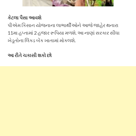
કેટલા પૈસા આવશે
પીએમ કિસાન યોજનાના લાભાર્થીઓને આજે જાહેર થનારા
11મા હપ્તામાં 2 હજાર રૂપિયા મળશે. આ નાણાં સરકાર સીધા
ખેડૂતોના લિંક્ડ બેંક ખાતામાં મોકલશે.
આ રીતે ચકાસી શકો છો