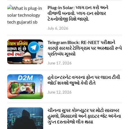
Plug-in Solar: પ્લગ ઇન કરો અને
વીજળી બનાવો. પ્લગ-ઇન સોલાર
ટેકનોલોજી વિશે જાણો.
July 6, 2026
Telegram Block: RE-NEET પરીક્ષાને
કારણે સરકારે ટેલિગ્રામ પર અસ્થાયી રૂપે
પ્રતિબંધ મૂક્યો
June 17, 2026
હવે ઇન્ટરનેટ વગરના ફોન પર લાઇવ ટીવી
જોઈ શકશો જુઓ કેવી રીતે
June 12, 2026
ચીનના સુપર કોમ્પ્યુટર પર મોટો સાયબર
હુમલો, મિસાઇલો અને ફાઇટર જેટ અંગેના
ગુપ્ત દસ્તાવેજો લીક થયા