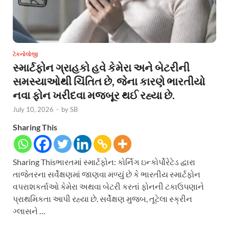
ટેકનોલોજી
સ્માર્ટફોન ગ્રાહકો હવે કેમેરા અને બેટરીની
સમસ્યાઓથી ચિંતિત છે, જેના કારણે ભારતીયો
નવા ફોન ખરીદવા મજબૂર થઈ રહ્યા છે.
July 10, 2026
-
by
SB
Sharing This
Sharing Thisભારતમાં સ્માર્ટફોન: કોર્નિંગ ઇન્કોર્પોરેટેડ દ્વારા
તાજેતરના સર્વેક્ષણમાં જાણવા મળ્યું છે કે ભારતીય સ્માર્ટફોન
વપરાશકર્તાઓ કેમેરા અથવા બેટરી કરતાં ફોનની ટકાઉપણાને
પ્રાથમિકતા આપી રહ્યા છે. સર્વેક્ષણ મુજબ, તૂટેલા સ્ક્રીન
ગ્લાસને …