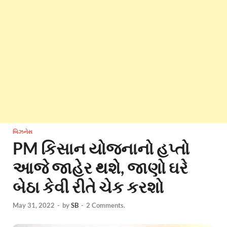
બિઝનેસ
PM કિસાન યોજનાનો હપ્તો
આજે જાહેર થશે, જાણો ઘરે
બેઠા કેવી રીતે ચેક કરશો
May 31, 2022
-
by
SB
-
2 Comments.