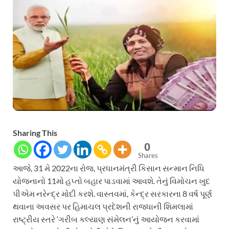
Sharing This
0
Shares
આજે, 31 મે 2022ના રોજ, પ્રધાનમંત્રી કિસાન સન્માન નિધિ
યોજનાનો 11મો હપ્તો બહાર પાડવામાં આવશે. તેનું વિમોચન ખુદ
પીએમ નરેન્દ્ર મોદી કરશે. વાસ્તવમાં, કેન્દ્ર સરકારના 8 વર્ષ પૂર્ણ
થવાના અવસર પર હિમાચલ પ્રદેશની રાજધાની શિમલામાં
રાષ્ટ્રીય સ્તરે ‘ગરીબ કલ્યાણ સંમેલન’નું આયોજન કરવામાં