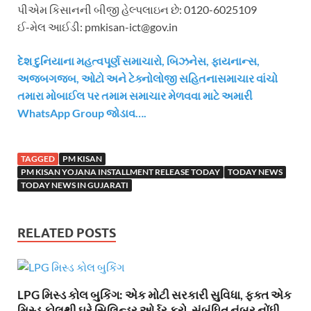
પીએમ કિસાનની બીજી હેલ્પલાઇન છે: 0120-6025109
ઈ-મેલ આઈડી: pmkisan-ict@gov.in
દેશ દુનિયાના મહત્વપૂર્ણ સમાચારો, બિઝનેસ, ફાયનાન્સ,
અજબગજબ, ઓટો અને ટેક્નોલોજી સહિતનાસમાચાર વાંચો
તમારા મોબાઈલ પર તમામ સમાચાર મેળવવા માટે અમારી
WhatsApp Group જોડાવ….
TAGGED
PM KISAN
PM KISAN YOJANA INSTALLMENT RELEASE TODAY
TODAY NEWS
TODAY NEWS IN GUJARATI
RELATED POSTS
LPG મિસ્ડ કોલ બુકિંગ: એક મોટી સરકારી સુવિધા, ફક્ત એક
મિસ્ડ કોલથી ઘરે સિલિન્ડર ઓર્ડર કરો, સંબંધિત નંબર નોંધી