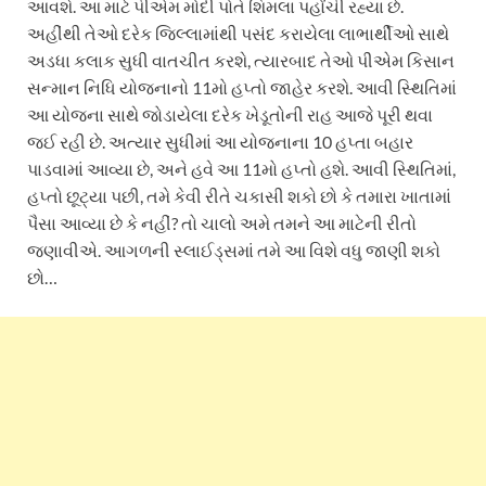
આવશે. આ માટે પીએમ મોદી પોતે શિમલા પહોંચી રહ્યા છે.
અહીંથી તેઓ દરેક જિલ્લામાંથી પસંદ કરાયેલા લાભાર્થીઓ સાથે
અડધા કલાક સુધી વાતચીત કરશે, ત્યારબાદ તેઓ પીએમ કિસાન
સન્માન નિધિ યોજનાનો 11મો હપ્તો જાહેર કરશે. આવી સ્થિતિમાં
આ યોજના સાથે જોડાયેલા દરેક ખેડૂતોની રાહ આજે પૂરી થવા
જઈ રહી છે. અત્યાર સુધીમાં આ યોજનાના 10 હપ્તા બહાર
પાડવામાં આવ્યા છે, અને હવે આ 11મો હપ્તો હશે. આવી સ્થિતિમાં,
હપ્તો છૂટ્યા પછી, તમે કેવી રીતે ચકાસી શકો છો કે તમારા ખાતામાં
પૈસા આવ્યા છે કે નહીં? તો ચાલો અમે તમને આ માટેની રીતો
જણાવીએ. આગળની સ્લાઈડ્સમાં તમે આ વિશે વધુ જાણી શકો
છો…