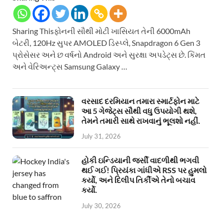
Sharing Thisફોનની સૌથી મોટી ખાસિયત તેની 6000mAh
બેટરી, 120Hz સુપર AMOLED ડિસ્પ્લે, Snapdragon 6 Gen 3
પ્રોસેસર અને છ વર્ષનો Android અને સુરક્ષા અપડેટ્સ છે. કિંમત
અને વેરિઅન્ટ્સ Samsung Galaxy …
વરસાદ દરમિયાન તમારા સ્માર્ટફોન માટે
આ 5 ગેજેટ્સ સૌથી વધુ ઉપયોગી થશે,
તેમને તમારી સાથે રાખવાનું ભૂલશો નહીં.
July 31, 2026
હોકી ઇન્ડિયાની જર્સી વાદળીથી ભગવી
થઈ ગઈ! પ્રિયંકા ગાંધીએ RSS પર હુમલો
કર્યો, અને દિલીપ તિર્કીએ તેનો બચાવ
કર્યો.
July 30, 2026