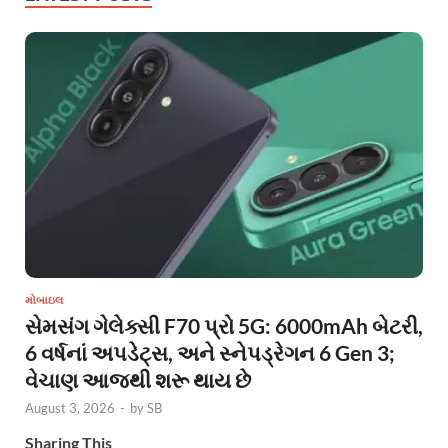
મોબાઇલ
સેમસંગ ગેલેક્સી F70 પ્રો 5G: 6000mAh બેટરી,
6 વર્ષનાં અપડેટ્સ, અને સ્નેપડ્રેગન 6 Gen 3;
વેચાણ આજથી શરૂ થાય છે
August 3, 2026
-
by
SB
Sharing This