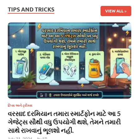
TIPS AND TRICKS
VIEW ALL
ટિપ્સ અને ટ્રીક્સ
વરસાદ દરમિયાન તમારા સ્માર્ટફોન માટે આ 5
ગેજેટ્સ સૌથી વધુ ઉપયોગી થશે, તેમને તમારી
સાથે રાખવાનું ભૂલશો નહીં.