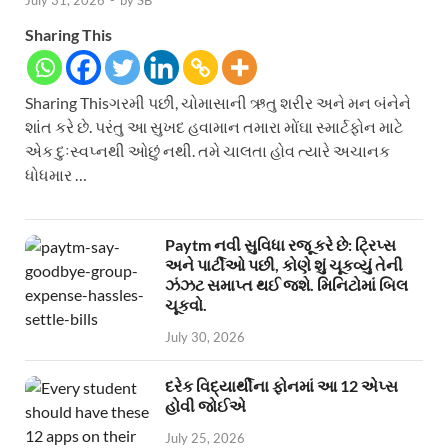
July 31, 2026
-
by
SB
Sharing This
Sharing Thisગરમી પછી, ચોમાસાની ઋતુ શરીર અને મન બંનેને
શાંત કરે છે. પરંતુ આ સુખદ હવામાન તમારા મોંઘા સ્માર્ટફોન માટે
એક દુઃસ્વપ્નથી ઓછું નથી. તમે ચાલતા હોવ ત્યારે અચાનક
ધોધમાર …
Paytm નવી સુવિધા રજૂ કરે છે: ટ્રિપ્સ
અને પાર્ટીઓ પછી, કોણે શું ચૂકવ્યું તેની
ઝંઝટ સમાપ્ત થઈ જશે. મિનિટોમાં બિલ
ચૂકવો.
July 30, 2026
દરેક વિદ્યાર્થીના ફોનમાં આ 12 એપ્સ
હોવી જોઈએ
July 25, 2026