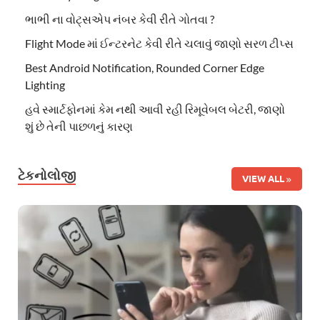
ભાભી ના વોટ્સએપ નંબર કેવી રીતે ગોતવા ?
Flight Mode માં ઈન્ટરનેટ કેવી રીતે ચલાવું જાણો સરળ ટીપ્સ
Best Android Notification, Rounded Corner Edge
Lighting
હવે સ્માર્ટફોનમાં કેમ નથી આવી રહી રિમૂવેબલ બેટરી, જાણો
શું છે તેની પાછળનું કારણ
ટેકનોલોજી
VIEW ALL