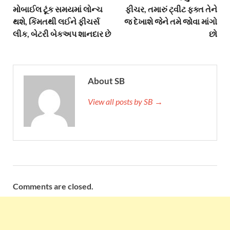
મોબાઈલ ટૂંક સમયમાં લોન્ચ
ફીચર, તમારું ટ્વીટ ફક્ત તેને
થશે, કિંમતથી લઈને ફીચર્સ
જ દેખાશે જેને તમે જોવા માંગો
લીક, બેટરી બેકઅપ શાનદાર છે
છો
About SB
View all posts by SB →
Comments are closed.