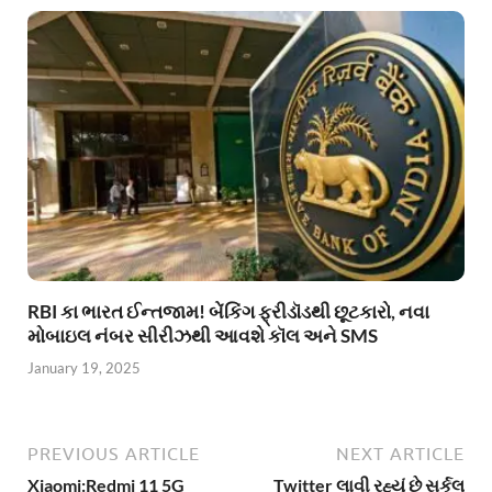
RBI કા ભારત ઈન્તજામ! બેંકિંગ ફ્રીડૉડથી છૂટકારો, નવા
મોબાઇલ નંબર સીરીઝથી આવશે કૉલ અને SMS
January 19, 2025
PREVIOUS ARTICLE
NEXT ARTICLE
Xiaomi:Redmi 11 5G
Twitter લાવી રહ્યું છે સર્કલ