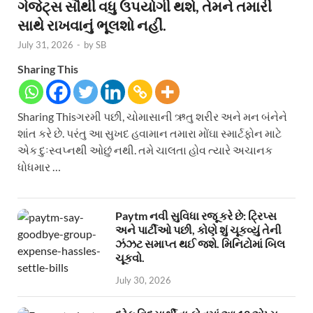
ગેજેટ્સ સૌથી વધુ ઉપયોગી થશે, તેમને તમારી
સાથે રાખવાનું ભૂલશો નહીં.
July 31, 2026
-
by
SB
Sharing This
Sharing Thisગરમી પછી, ચોમાસાની ઋતુ શરીર અને મન બંનેને
શાંત કરે છે. પરંતુ આ સુખદ હવામાન તમારા મોંઘા સ્માર્ટફોન માટે
એક દુઃસ્વપ્નથી ઓછું નથી. તમે ચાલતા હોવ ત્યારે અચાનક
ધોધમાર …
Paytm નવી સુવિધા રજૂ કરે છે: ટ્રિપ્સ
અને પાર્ટીઓ પછી, કોણે શું ચૂકવ્યું તેની
ઝંઝટ સમાપ્ત થઈ જશે. મિનિટોમાં બિલ
ચૂકવો.
July 30, 2026