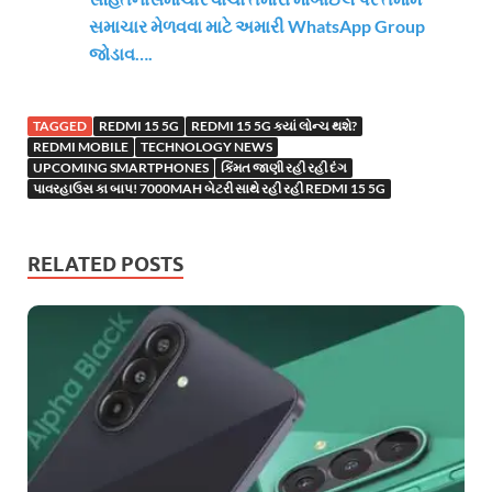
સમાચાર મેળવવા માટે અમારી WhatsApp Group
જોડાવ….
TAGGED
REDMI 15 5G
REDMI 15 5G ક્યાં લોન્ચ થશે?
REDMI MOBILE
TECHNOLOGY NEWS
UPCOMING SMARTPHONES
કિંમત જાણી રહી રહી દંગ
પાવરહાઉસ કા બાપ! 7000MAH બેટરી સાથે રહી રહી REDMI 15 5G
RELATED POSTS