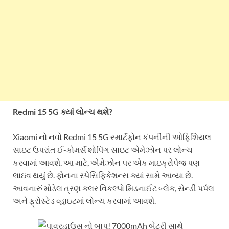
Redmi 15 5G ક્યાં લોન્ચ થશે?
Xiaomi નો નવો Redmi 15 5G સ્માર્ટફોન કંપનીની ઓફિશિયલ
સાઇટ ઉપરાંત ઈ-કોમર્સ શોપિંગ સાઇટ એમેઝોન પર લોન્ચ
કરવામાં આવશે. આ માટે, એમેઝોન પર એક માઇક્રોપેજ પણ
લાઇવ થયું છે. ફોનના સ્પેસિફિકેશન્સ ક્યાં સામે આવ્યા છે.
આવનારું મોડેલ ત્રણ કલર વિકલ્પો મિડનાઈટ બ્લેક, સેન્ડી પર્પલ
અને ફ્રોસ્ટેડ વ્હાઇટમાં લોન્ચ કરવામાં આવશે.