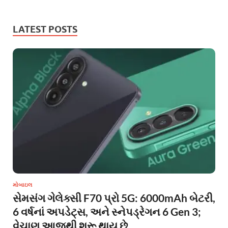
LATEST POSTS
મોબાઇલ
સેમસંગ ગેલેક્સી F70 પ્રો 5G: 6000mAh બેટરી,
6 વર્ષનાં અપડેટ્સ, અને સ્નેપડ્રેગન 6 Gen 3;
વેચાણ આજથી શરૂ થાય છે