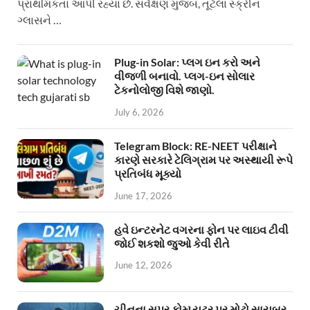
પ્રાથમિકતા આપી રહ્યા છે. સર્વેક્ષણ મુજબ, તૂટેલા સ્ક્રીન
ગ્લાસને …
Plug-in Solar: પ્લગ ઇન કરો અને
વીજળી બનાવો. પ્લગ-ઇન સોલાર
ટેકનોલોજી વિશે જાણો.
July 6, 2026
Telegram Block: RE-NEET પરીક્ષાને
કારણે સરકારે ટેલિગ્રામ પર અસ્થાયી રૂપે
પ્રતિબંધ મૂક્યો
June 17, 2026
હવે ઇન્ટરનેટ વગરના ફોન પર લાઇવ ટીવી
જોઈ શકશો જુઓ કેવી રીતે
June 12, 2026
ચીનના સુપર કોમ્પ્યુટર પર મોટો સાયબર