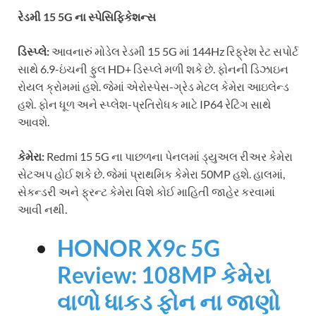
રેડમી 15 5G ના સ્પેસિફિકેશન્સ
ડિસ્પ્લે:
આવનારું મોડેલ રેડમી 15 5G માં 144Hz રિફ્રેશ રેટ સપોર્ટ
સાથે 6.9-ઇંચની ફુલ HD+ ડિસ્પ્લે મળી શકે છે. ફોનની ડિઝાઇન
રોયલ ક્રોમમાં હશે. જેમાં એરોસ્પેસ-ગ્રેડ મેટલ કેમેરા આઇલેન્ડ
હશે. ફોન ધૂળ અને સ્પ્લેશ-પ્રતિરોધક માટે IP64 રેટિંગ સાથે
આવશે.
કેમેરા:
Redmi 15 5G ના પાછળના પેનલમાં ડ્યુઅલ રીઅર કેમેરા
સેટઅપ હોઈ શકે છે. જેમાં પ્રાથમિક કેમેરા 50MP હશે. હાલમાં,
સેકન્ડરી અને ફ્રન્ટ કેમેરા વિશે કોઈ માહિતી જાહેર કરવામાં
આવી નથી.
HONOR X9c 5G
Review: 108MP કેમેરા
વાળો ધાકડ ફોન ના જાણો