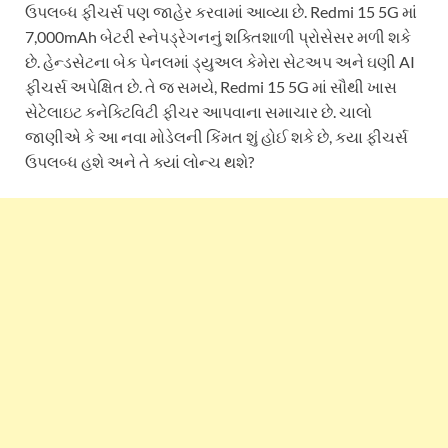
ઉપલબ્ધ ફીચર્સ પણ જાહેર કરવામાં આવ્યા છે. Redmi 15 5G માં
7,000mAh બેટરી સ્નેપડ્રેગનનું શક્તિશાળી પ્રોસેસર મળી શકે
છે. હેન્ડસેટના બેક પેનલમાં ડ્યુઅલ કેમેરા સેટઅપ અને ઘણી AI
ફીચર્સ અપેક્ષિત છે. તે જ સમયે, Redmi 15 5G માં સૌથી ખાસ
સેટેલાઇટ કનેક્ટિવિટી ફીચર આપવાના સમાચાર છે. ચાલો
જાણીએ કે આ નવા મોડેલની કિંમત શું હોઈ શકે છે, કયા ફીચર્સ
ઉપલબ્ધ હશે અને તે ક્યાં લોન્ચ થશે?