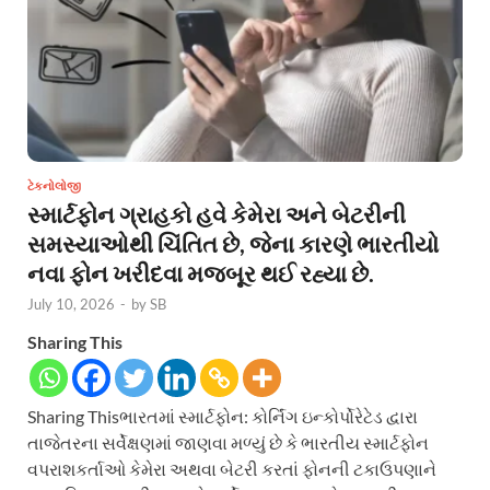
ટેકનોલોજી
સ્માર્ટફોન ગ્રાહકો હવે કેમેરા અને બેટરીની
સમસ્યાઓથી ચિંતિત છે, જેના કારણે ભારતીયો
નવા ફોન ખરીદવા મજબૂર થઈ રહ્યા છે.
July 10, 2026
-
by
SB
Sharing This
Sharing Thisભારતમાં સ્માર્ટફોન: કોર્નિંગ ઇન્કોર્પોરેટેડ દ્વારા
તાજેતરના સર્વેક્ષણમાં જાણવા મળ્યું છે કે ભારતીય સ્માર્ટફોન
વપરાશકર્તાઓ કેમેરા અથવા બેટરી કરતાં ફોનની ટકાઉપણાને