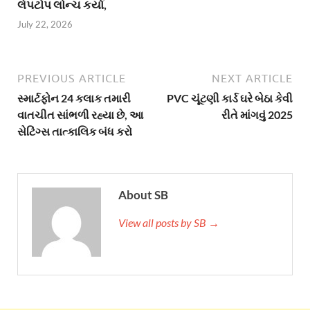
લેપટોપ લોન્ચ કર્યા,
July 22, 2026
PREVIOUS ARTICLE
NEXT ARTICLE
સ્માર્ટફોન 24 કલાક તમારી
PVC ચૂંટણી કાર્ડ ઘરે બેઠા કેવી
વાતચીત સાંભળી રહ્યા છે, આ
રીતે માંગવું 2025
સેટિંગ્સ તાત્કાલિક બંધ કરો
About SB
View all posts by SB →