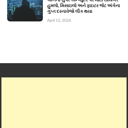
હુમલો, મિસાઇલો અને ફાઇટર જેટ અંગેના
ગુપ્ત દસ્તાવેજો લીક થયા
April 12, 2026