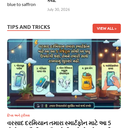
કર્યો.
July 30, 2026
TIPS AND TRICKS
VIEW ALL
ટિપ્સ અને ટ્રીક્સ
વરસાદ દરમિયાન તમારા સ્માર્ટફોન માટે આ 5