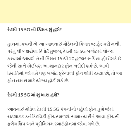
રેડમી 15 5G ની કિંમત શું હશે?
હાલમાં, કંપનીએ આ આવનારું મોડેલની કિંમત જાહેર કરી નથી.
પરંતુ લીક થયેલા રિપોર્ટ મુજબ, રેડમી 15 5G બજેટમાં લોન્ચ
કરવામાં આવશે. તેની કિંમત 15 થી 20 હજાર રૂપિયા હોઈ શકે છે.
જેની સાથે કોઈપણ આ શાનદાર ફોન ખરીદી શકે છે. આવી
સ્થિતિમાં, જો તમે પણ બજેટ ફ્રેન્ડલી ફોન શોધી રહ્યા છો, તો આ
ફોન તમારા માટે યોગ્ય હોઈ શકે છે.
રેડમી 15 5G માં શું ખાસ હશે?
આવનારું મોડેલ રેડમી 15 5G કંપનીનો પહેલો ફોન હશે જેમાં
સેટેલાઇટ કનેક્ટિવિટી ફીચર મળશે. સામાન્ય રીતે આવા ફીચર્સ
ફ્લેગશિપ અને પ્રીમિયમ સ્માર્ટફોનમાં જોવા મળે છે.