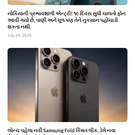
નોકિયાની પ્રભાવશાળી એન્ટ્રી! ૧૯ દિવસ સુધી ચાલતો ફોન
આવી ગયો છે, પાણી અને ધૂળ પણ તેને નુકસાન પહોંચાડી
શકતા નથી.
July 24, 2026
લોન્ચ પહેલા નવી Samsung Fold કિંમત લીક, ડેલે નવા