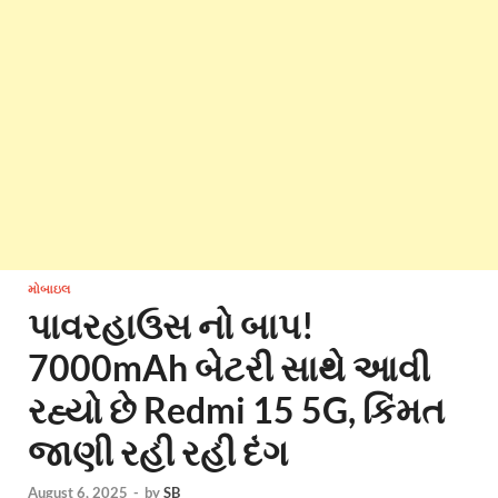
મોબાઇલ
પાવરહાઉસ નો બાપ!
7000mAh બેટરી સાથે આવી
રહ્યો છે Redmi 15 5G, કિંમત
જાણી રહી રહી દંગ
August 6, 2025
-
by
SB