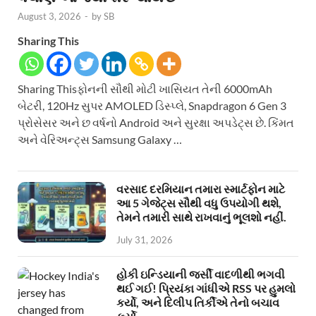
August 3, 2026
-
by
SB
Sharing This
Sharing Thisફોનની સૌથી મોટી ખાસિયત તેની 6000mAh
બેટરી, 120Hz સુપર AMOLED ડિસ્પ્લે, Snapdragon 6 Gen 3
પ્રોસેસર અને છ વર્ષનો Android અને સુરક્ષા અપડેટ્સ છે. કિંમત
અને વેરિઅન્ટ્સ Samsung Galaxy …
વરસાદ દરમિયાન તમારા સ્માર્ટફોન માટે
આ 5 ગેજેટ્સ સૌથી વધુ ઉપયોગી થશે,
તેમને તમારી સાથે રાખવાનું ભૂલશો નહીં.
July 31, 2026
હોકી ઇન્ડિયાની જર્સી વાદળીથી ભગવી
થઈ ગઈ! પ્રિયંકા ગાંધીએ RSS પર હુમલો
કર્યો, અને દિલીપ તિર્કીએ તેનો બચાવ