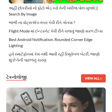
અહી છોકરીયો નો ફોટો એડ કરો તેની બધીજ પોલ ખુલશે ||
Search By Image
ભાભી ના વોટ્સએપ નંબર કેવી રીતે ગોતવા ?
Flight Mode માં ઈન્ટરનેટ કેવી રીતે ચલાવું જાણો સરળ ટીપ્સ
Best Android Notification, Rounded Corner Edge
Lighting
હવે સ્માર્ટફોનમાં કેમ નથી આવી રહી રિમૂવેબલ બેટરી, જાણો
શું છે તેની પાછળનું કારણ
ટેકનોલોજી
VIEW ALL