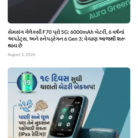
સેમસંગ ગેલેક્સી F70 પ્રો 5G: 6000mAh બેટરી, 6 વર્ષનાં
અપડેટ્સ, અને સ્નેપડ્રેગન 6 Gen 3; વેચાણ આજથી શરૂ
થાય છે
August 3, 2026