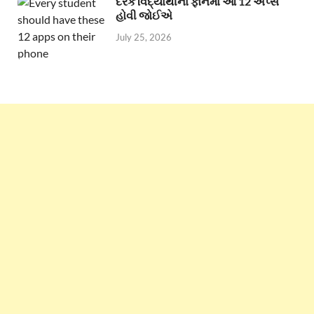
દરેક વિદ્યાર્થીના ફોનમાં આ 12 એપ્સ
હોવી જોઈએ
July 25, 2026