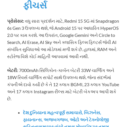
ફીચર્સ
પ્રોસેસર:
વધુ સારા પ્રદર્શન માટે, Redmi 15 5G માં Snapdragon
6s Gen 3 ઉપલબ્ધ થશે, જે Android 15 પર આધારિત HyperOS
2.0 પર કામ કરશે. આ ઉપરાંત, Google Gemini અને Circle to
Search, AI Erase, AI Sky અને ક્લાસિક ફિલ્મ ફિલ્ટર્સ જેવી AI
સંબંધિત સુવિધાઓ આ મોડેલમાં મળી શકે છે. હાલમાં, RAM અને
સ્ટોરેજ વિશે કોઈ માહિતી આપવામાં આવી નથી.
બેટરી:
7000mAh સિલિકોન-કાર્બન બેટરી 33W ચાર્જિંગ અને
18W રિવર્સ ચાર્જિંગ સપોર્ટ સાથે ઉપલબ્ધ થશે. જેના સંદર્ભમાં
કંપનીએ દાવો કર્યો છે કે તે 12 કલાક BGMI, 23 કલાક YouTube
અને 17 કલાક Instagram રીલ્સ માટે બેટરી બેકઅપ આપી શકે
છે.
દેશ દુનિયાના મહત્વપૂર્ણ સમાચારો, બિઝનેસ,
ફાયનાન્સ, અજબગજબ, ઓટો અને ટેક્નોલોજી
સહિતનાસમાચાર વાંચો તમારા મોબાઈલ પર તમામ