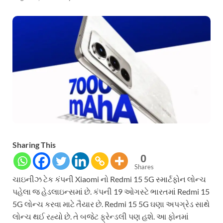
Sharing This
0
Shares
ચાઇનીઝ ટેક કંપની Xiaomi નો Redmi 15 5G સ્માર્ટફોન લોન્ચ
પહેલા જ હેડલાઇન્સમાં છે. કંપની 19 ઓગસ્ટે ભારતમાં Redmi 15
5G લોન્ચ કરવા માટે તૈયાર છે. Redmi 15 5G ઘણા અપગ્રેડ સાથે
લોન્ચ થઈ રહ્યો છે. તે બજેટ ફ્રેન્ડલી પણ હશે. આ ફોનમાં