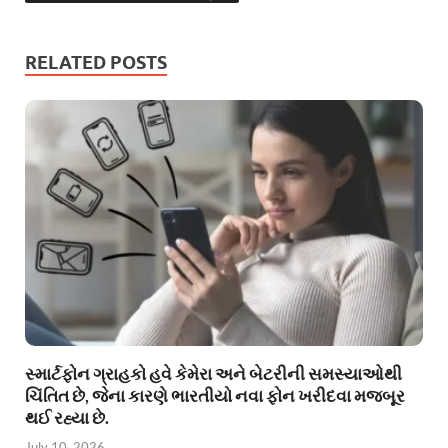
RELATED POSTS
સ્માર્ટફોન ગ્રાહકો હવે કેમેરા અને બેટરીની સમસ્યાઓથી
ચિંતિત છે, જેના કારણે ભારતીયો નવા ફોન ખરીદવા મજબૂર
થઈ રહ્યા છે.
July 10, 2026