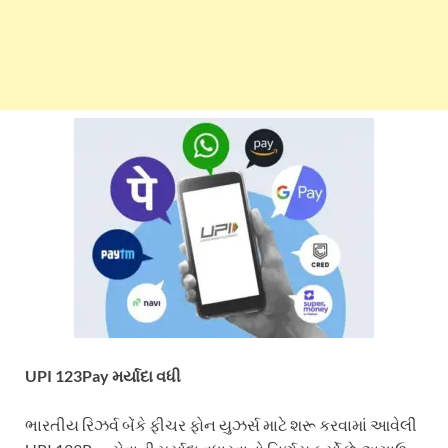
UPI 123Pay મર્યાદા વધી
ભારતીય રિઝર્વ બેંકે ફીચર ફોન યુઝર્સ માટે શરૂ કરવામાં આવેલી