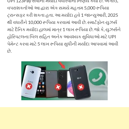
UPI 123Pay સેવાની મર્યાદા વધારવાનો નિર્ણય કર્યો છે. અગાઉ,
વપરાશકર્તાઓ આ દ્વારા એક સમયે મહત્તમ 5,000 રૂપિયા
ટ્રાન્સફર કરી શકતા હતા. આ મર્યાદા હવે 1 જાન્યુઆરી, 2025
થી વધારીને 10,000 રૂપિયા કરવામાં આવી છે. સ્માર્ટફોન યુઝર્સ
માટે દૈનિક મર્યાદા હાલમાં માત્ર 1 લાખ રૂપિયા છે. જો કે, યુઝર્સને
હોસ્પિટલના બિલ સહિત અનેક આવશ્યક સુવિધાઓ માટે UPI
પેમેન્ટ કરવા માટે 5 લાખ રૂપિયા સુધીની મર્યાદા આપવામાં આવી
છે.