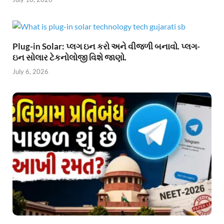
Plug-in Solar: પ્લગ ઇન કરો અને વીજળી બનાવો. પ્લગ-
ઇન સોલાર ટેકનોલોજી વિશે જાણો.
July 6, 2026