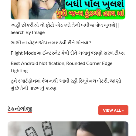
અહી છોકરીયો નો ફોટો એડ કરો તેની બધીજ પોલ ખુલશે ||
Search By Image
ભાભી ના વોટ્સએપ નંબર કેવી રીતે ગોતવા ?
Flight Mode માં ઈન્ટરનેટ કેવી રીતે ચલાવું જાણો સરળ ટીપ્સ
Best Android Notification, Rounded Corner Edge
Lighting
હવે સ્માર્ટફોનમાં કેમ નથી આવી રહી રિમૂવેબલ બેટરી, જાણો
શું છે તેની પાછળનું કારણ
ટેકનોલોજી
VIEW ALL