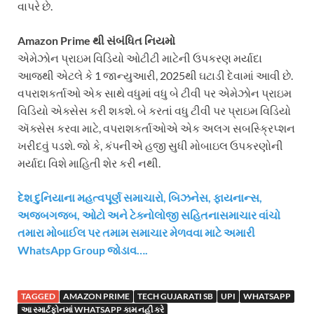
વાપરે છે.
Amazon Prime થી સંબંધિત નિયમો
એમેઝોન પ્રાઇમ વિડિયો ઓટીટી માટેની ઉપકરણ મર્યાદા
આજથી એટલે કે 1 જાન્યુઆરી, 2025થી ઘટાડી દેવામાં આવી છે.
વપરાશકર્તાઓ એક સાથે વધુમાં વધુ બે ટીવી પર એમેઝોન પ્રાઇમ
વિડિયો એક્સેસ કરી શકશે. બે કરતાં વધુ ટીવી પર પ્રાઇમ વિડિયો
ઍક્સેસ કરવા માટે, વપરાશકર્તાઓએ એક અલગ સબસ્ક્રિપ્શન
ખરીદવું પડશે. જો કે, કંપનીએ હજી સુધી મોબાઇલ ઉપકરણોની
મર્યાદા વિશે માહિતી શેર કરી નથી.
દેશ દુનિયાના મહત્વપૂર્ણ સમાચારો, બિઝનેસ, ફાયનાન્સ,
અજબગજબ, ઓટો અને ટેક્નોલોજી સહિતનાસમાચાર વાંચો
તમારા મોબાઈલ પર તમામ સમાચાર મેળવવા માટે અમારી
WhatsApp Group જોડાવ….
TAGGED
AMAZON PRIME
TECH GUJARATI SB
UPI
WHATSAPP
આ સ્માર્ટફોનમાં WHATSAPP કામ નહીં કરે