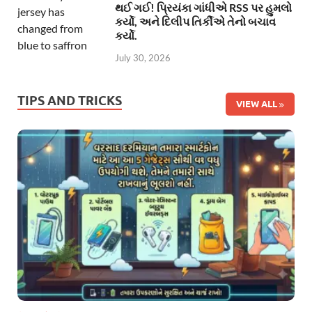
થઈ ગઈ! પ્રિયંકા ગાંધીએ RSS પર હુમલો
કર્યો, અને દિલીપ તિર્કીએ તેનો બચાવ
કર્યો.
July 30, 2026
TIPS AND TRICKS
VIEW ALL