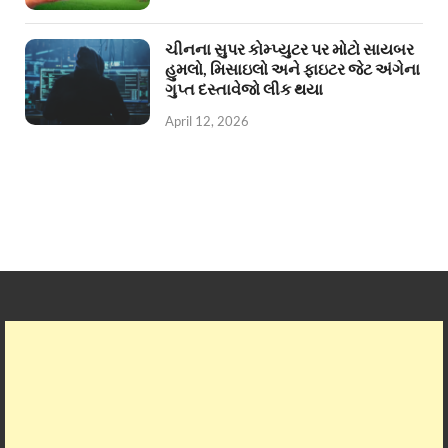
ચીનના સુપર કોમ્પ્યુટર પર મોટો સાયબર
હુમલો, મિસાઇલો અને ફાઇટર જેટ અંગેના
ગુપ્ત દસ્તાવેજો લીક થયા
April 12, 2026