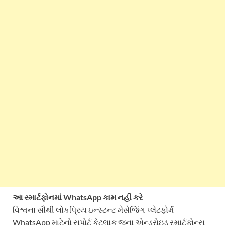
આ સ્માર્ટફોનમાં WhatsApp કામ નહીં કરે
વિશ્વના સૌથી લોકપ્રિય ઇન્સ્ટન્ટ મેસેજિંગ પ્લેટફોર્મ
WhatsApp માટેનો સપોર્ટ કેટલાક જૂના એન્ડ્રોઇડ સ્માર્ટફોન્સ