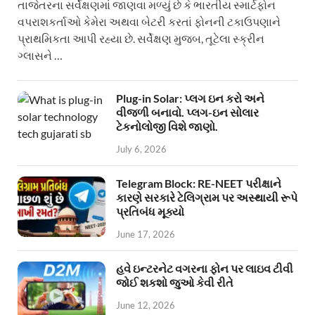
તાજેતરના સર્વેક્ષણમાં જાણવા મળ્યું છે કે ભારતીય સ્માર્ટફોન
વપરાશકર્તાઓ કેમેરા અથવા બેટરી કરતાં ફોનની ટકાઉપણાને
પ્રાથમિકતા આપી રહ્યા છે. સર્વેક્ષણ મુજબ, તૂટેલા સ્ક્રીન
ગ્લાસને …
Plug-in Solar: પ્લગ ઇન કરો અને
વીજળી બનાવો. પ્લગ-ઇન સોલાર
ટેકનોલોજી વિશે જાણો.
July 6, 2026
Telegram Block: RE-NEET પરીક્ષાને
કારણે સરકારે ટેલિગ્રામ પર અસ્થાયી રૂપે
પ્રતિબંધ મૂક્યો
June 17, 2026
હવે ઇન્ટરનેટ વગરના ફોન પર લાઇવ ટીવી
જોઈ શકશો જુઓ કેવી રીતે
June 12, 2026