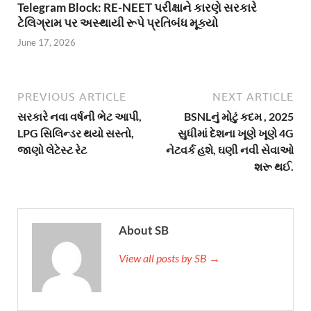
Telegram Block: RE-NEET પરીક્ષાને કારણે સરકારે
ટેલિગ્રામ પર અસ્થાયી રૂપે પ્રતિબંધ મૂક્યો
June 17, 2026
PREVIOUS ARTICLE
NEXT ARTICLE
સરકારે નવા વર્ષની ભેટ આપી,
BSNLનું મોટું કદમ , 2025
LPG સિલિન્ડર થયો સસ્તો,
સુધીમાં દેશના ખૂણે ખૂણે 4G
જાણો લેટેસ્ટ રેટ
નેટવર્ક હશે, ઘણી નવી સેવાઓ
શરૂ થઈ.
About SB
View all posts by SB →