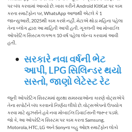
પર બંધ કરવામાં આવ્યો છે. ખાસ કરીને Android KitKat પર કામ
કરતા સ્માર્ટફોન પર, WhatsApp આજથી એટલે કે 1
જાન્યુઆરી, 2025થી કામ કરશે નહીં. મેટાએ થોડા મહિના પહેલા
તેના બ્લોગ દ્વારા આ માહિતી આપી હતી. ગૂગલની આ મોબાઈલ
ઓપરેટિંગ સિસ્ટમ લગભગ 10 વર્ષ પહેલા લોન્ચ કરવામાં આવી
હતી.
સરકારે નવા વર્ષની ભેટ
આપી, LPG સિલિન્ડર થયો
સસ્તો, જાણો લેટેસ્ટ રેટ
જૂની ઓપરેટિંગ સિસ્ટમમાં સુરક્ષા સમસ્યાઓના કારણે વોટ્સએપે
તેના સપોર્ટને બંધ કરવાનો નિર્ણય લીધો છે. વોટ્સએપનો ઉપયોગ
કરવા માટે યુઝર્સને હવે નવા મોબાઈલ ડિવાઈસની જરૂર પડશે.
જો કે, આ ઓપરેટિંગ સિસ્ટમ પર કામ કરતા Samsung,
Motorola, HTC, LG અને Sonyના બહુ ઓછા સ્માર્ટફોન લોકો