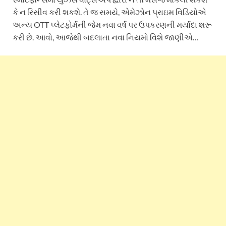
કે ન રિસીવ કરી શકશે. તે જ સમયે, એમેઝોન પ્રાઇમ વિડિયોએ
અન્ય OTT પ્લેટફોર્મની જેમ નવા વર્ષ પર ઉપકરણની મર્યાદા શરૂ
કરી છે. આવો, આજેથી બદલાતા નવા નિયમો વિશે જાણીએ…