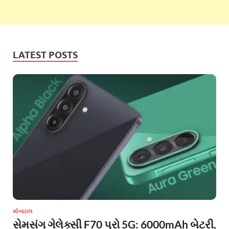
LATEST POSTS
મોબાઇલ
સેમસંગ ગેલેક્સી F70 પ્રો 5G: 6000mAh બેટરી,