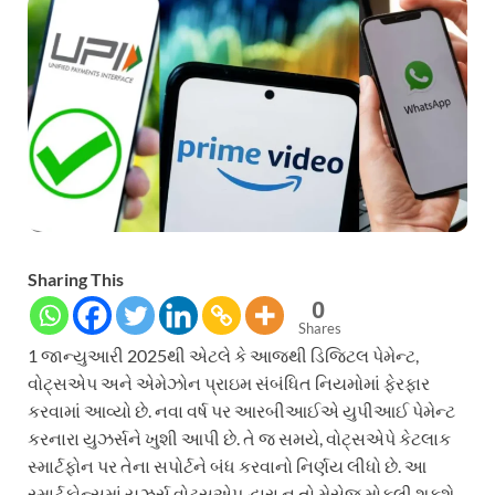
Sharing This
0
Shares
1 જાન્યુઆરી 2025થી એટલે કે આજથી ડિજિટલ પેમેન્ટ,
વોટ્સએપ અને એમેઝોન પ્રાઇમ સંબંધિત નિયમોમાં ફેરફાર
કરવામાં આવ્યો છે. નવા વર્ષ પર આરબીઆઈએ યુપીઆઈ પેમેન્ટ
કરનારા યુઝર્સને ખુશી આપી છે. તે જ સમયે, વોટ્સએપે કેટલાક
સ્માર્ટફોન પર તેના સપોર્ટને બંધ કરવાનો નિર્ણય લીધો છે. આ
સ્માર્ટફોન્સમાં યુઝર્સ વોટ્સએપ દ્વારા ન તો મેસેજ મોકલી શકશે