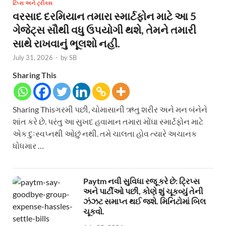
ટિપ્સ અને ટ્રીક્સ
વરસાદ દરમિયાન તમારા સ્માર્ટફોન માટે આ 5
ગેજેટ્સ સૌથી વધુ ઉપયોગી થશે, તેમને તમારી
સાથે રાખવાનું ભૂલશો નહીં.
July 31, 2026
-
by
SB
Sharing This
Sharing Thisગરમી પછી, ચોમાસાની ઋતુ શરીર અને મન બંનેને
શાંત કરે છે. પરંતુ આ સુખદ હવામાન તમારા મોંઘા સ્માર્ટફોન માટે
એક દુઃસ્વપ્નથી ઓછું નથી. તમે ચાલતા હોવ ત્યારે અચાનક
ધોધમાર …
Paytm નવી સુવિધા રજૂ કરે છે: ટ્રિપ્સ
અને પાર્ટીઓ પછી, કોણે શું ચૂકવ્યું તેની
ઝંઝટ સમાપ્ત થઈ જશે. મિનિટોમાં બિલ
ચૂકવો.