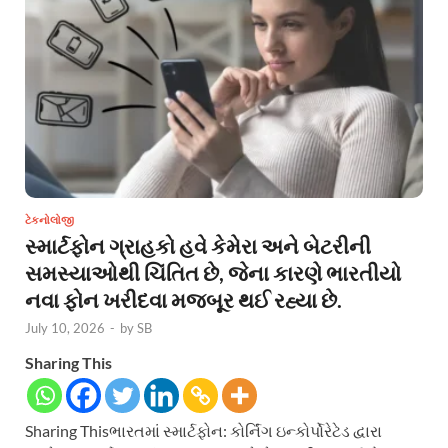
ટેકનોલોજી
સ્માર્ટફોન ગ્રાહકો હવે કેમેરા અને બેટરીની
સમસ્યાઓથી ચિંતિત છે, જેના કારણે ભારતીયો
નવા ફોન ખરીદવા મજબૂર થઈ રહ્યા છે.
July 10, 2026
-
by
SB
Sharing This
Sharing Thisભારતમાં સ્માર્ટફોન: કોર્નિંગ ઇન્કોર્પોરેટેડ દ્વારા