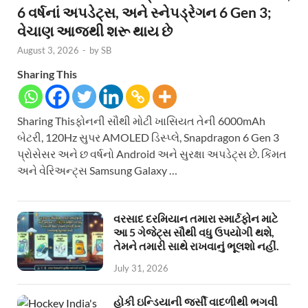
6 વર્ષનાં અપડેટ્સ, અને સ્નેપડ્રેગન 6 Gen 3;
વેચાણ આજથી શરૂ થાય છે
August 3, 2026
-
by
SB
Sharing This
Sharing Thisફોનની સૌથી મોટી ખાસિયત તેની 6000mAh
બેટરી, 120Hz સુપર AMOLED ડિસ્પ્લે, Snapdragon 6 Gen 3
પ્રોસેસર અને છ વર્ષનો Android અને સુરક્ષા અપડેટ્સ છે. કિંમત
અને વેરિઅન્ટ્સ Samsung Galaxy …
વરસાદ દરમિયાન તમારા સ્માર્ટફોન માટે
આ 5 ગેજેટ્સ સૌથી વધુ ઉપયોગી થશે,
તેમને તમારી સાથે રાખવાનું ભૂલશો નહીં.
July 31, 2026
હોકી ઇન્ડિયાની જર્સી વાદળીથી ભગવી