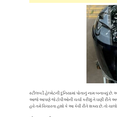
સ્ટીલબર્ડે હેલ્મેટની દુનિયામાં પોતાનું નામ બનાવ્યું છે.
આજે આપણે જે ટોપીઓની ચર્ચા કરીશું તે ઘણી રીતે અલગ
હવે તમે વિચારતા હશો કે આ કેવી રીતે શક્ય છે. તો ચાલ