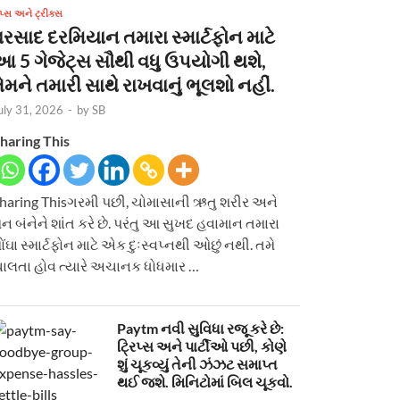
િપ્સ અને ટ્રીક્સ
વરસાદ દરમિયાન તમારા સ્માર્ટફોન માટે
આ 5 ગેજેટ્સ સૌથી વધુ ઉપયોગી થશે,
ેમને તમારી સાથે રાખવાનું ભૂલશો નહીં.
uly 31, 2026
-
by
SB
haring This
haring Thisગરમી પછી, ચોમાસાની ઋતુ શરીર અને
ન બંનેને શાંત કરે છે. પરંતુ આ સુખદ હવામાન તમારા
ોંઘા સ્માર્ટફોન માટે એક દુઃસ્વપ્નથી ઓછું નથી. તમે
ાલતા હોવ ત્યારે અચાનક ધોધમાર …
Paytm નવી સુવિધા રજૂ કરે છે:
ટ્રિપ્સ અને પાર્ટીઓ પછી, કોણે
શું ચૂકવ્યું તેની ઝંઝટ સમાપ્ત
થઈ જશે. મિનિટોમાં બિલ ચૂકવો.