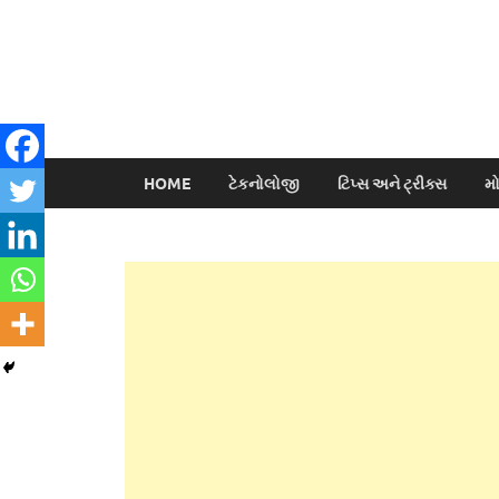
HOME
ટેકનોલોજી
ટિપ્સ અને ટ્રીક્સ
મ