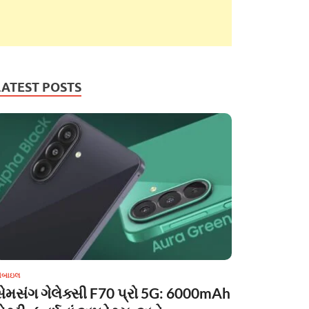
LATEST POSTS
ોબાઇલ
સેમસંગ ગેલેક્સી F70 પ્રો 5G: 6000mAh