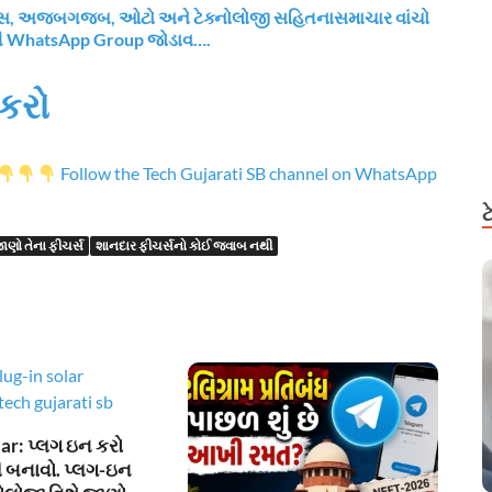
નાન્સ, અજબગજબ, ઓટો અને ટેક્નોલોજી સહિતનાસમાચાર વાંચો
રી WhatsApp Group જોડાવ….
કરો
Follow the Tech Gujarati SB channel on WhatsApp
ાણો તેના ફીચર્સ
શાનદાર ફીચર્સનો કોઈ જવાબ નથી
ar: પ્લગ ઇન કરો
 બનાવો. પ્લગ-ઇન