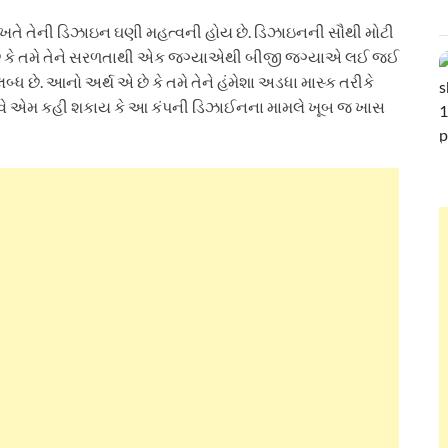
વખતે તેની ડિઝાઇન ઘણી મહત્વની હોય છે. ડિઝાઇનની સૌથી મોટી
છે કે તમે તેને સરળતાથી એક જગ્યાએથી બીજી જગ્યાએ લઈ જઈ
્ધ છે. આનો અર્થ એ છે કે તમે તેને હંમેશા અડધા માસ્ક તરીકે
ો. હવે એમ કહી શકાય કે આ કંપની ડિઝાઈનના મામલે ખૂબ જ ખાસ