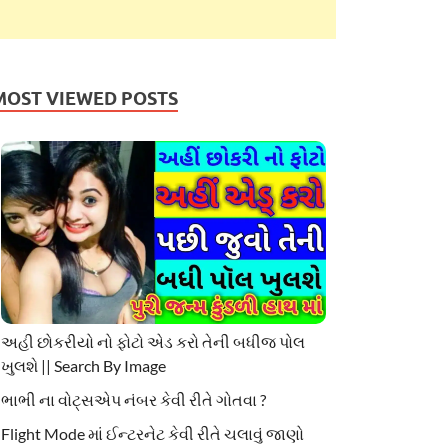
MOST VIEWED POSTS
અહી છોકરીયો નો ફોટો એડ કરો તેની બધીજ પોલ
ખુલશે || Search By Image
ભાભી ના વોટ્સએપ નંબર કેવી રીતે ગોતવા ?
Flight Mode માં ઈન્ટરનેટ કેવી રીતે ચલાવું જાણો