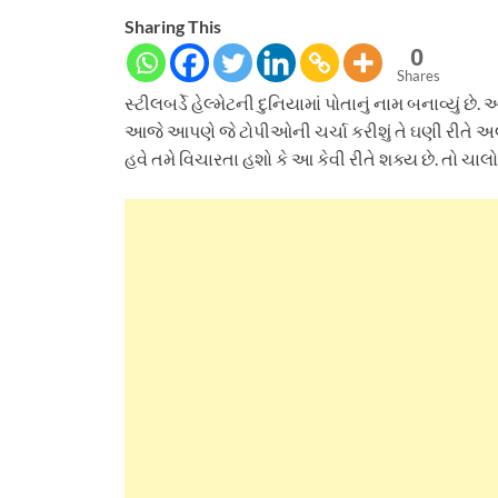
Sharing This
0
Shares
સ્ટીલબર્ડે હેલ્મેટની દુનિયામાં પોતાનું નામ બનાવ્યું છે.
આજે આપણે જે ટોપીઓની ચર્ચા કરીશું તે ઘણી રીતે અલગ
હવે તમે વિચારતા હશો કે આ કેવી રીતે શક્ય છે. તો ચાલ