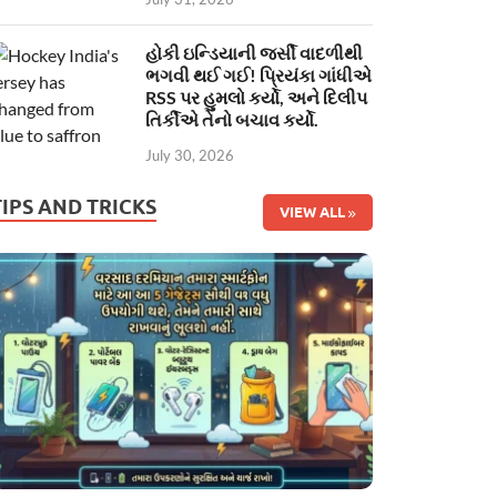
હોકી ઇન્ડિયાની જર્સી વાદળીથી
ભગવી થઈ ગઈ! પ્રિયંકા ગાંધીએ
RSS પર હુમલો કર્યો, અને દિલીપ
તિર્કીએ તેનો બચાવ કર્યો.
July 30, 2026
TIPS AND TRICKS
VIEW ALL