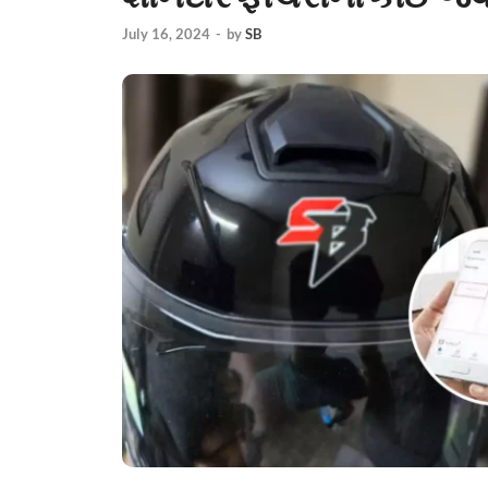
July 16, 2024
-
by
SB