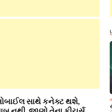
 મોબાઈલ સાથે કનેક્ટ થશે,
મ
ાબ નથી, જાણો તેના ફીચર્સ