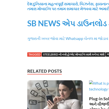
દેશ દુનિયાના મહત્વપૂર્ણ સમાચારો, બિઝનેસ, ફાય
તમારા મોબાઈલ પર તમામ સમાચાર મેળવવા માટે અમા
SB NEWS એપ ડાઉનલોડ 
ગુજરાતી ખબર જોવા માટે Whatsapp ચેનલ મા જોડાવ
TAGGED
STEELBIRD નો નવો હેલ્મેટ મોબાઈલ સાથે કનેક્ટ થશે
જ
RELATED POSTS
Plug-in Sol
અને વીજળી