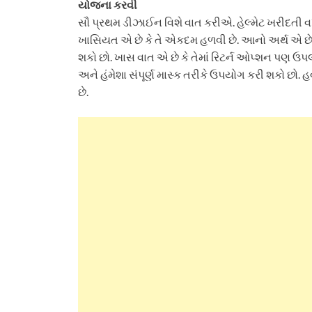
યોજના કરવી
સૌ પ્રથમ ડીઝાઈન વિશે વાત કરીએ. હેલ્મેટ ખરીદતી 
ખાસિયત એ છે કે તે એકદમ હળવી છે. આનો અર્થ એ 
શકો છો. ખાસ વાત એ છે કે તેમાં રિટર્ન ઓપ્શન પણ ઉપલબ
અને હંમેશા સંપૂર્ણ માસ્ક તરીકે ઉપયોગ કરી શકો છ
છે.