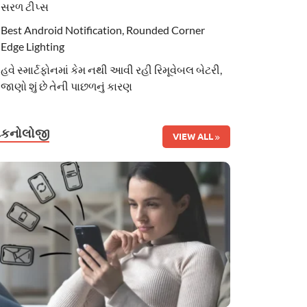
સરળ ટીપ્સ
Best Android Notification, Rounded Corner
Edge Lighting
હવે સ્માર્ટફોનમાં કેમ નથી આવી રહી રિમૂવેબલ બેટરી,
જાણો શું છે તેની પાછળનું કારણ
ટેકનોલોજી
VIEW ALL