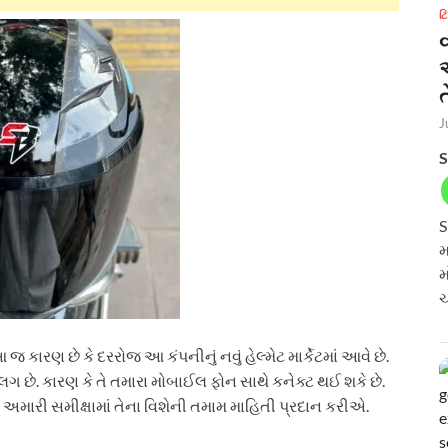
ટ
ત
J
S
S
મ
મ
ચ
 આ જ કારણ છે કે દરરોજ આ કંપનીનું નવું હેલ્મેટ માર્કેટમાં આવે છે.
 છે. કારણ કે તે તમારા મોબાઈલ ફોન સાથે કનેક્ટ થઈ શકે છે.
ો અમારી સમીક્ષામાં તેના વિશેની તમામ માહિતી પ્રદાન કરીએ.