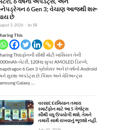
ેટરી, 6 વર્ષનાં અપડેટ્સ, અને
સ્નેપડ્રેગન 6 Gen 3; વેચાણ આજથી શરૂ
થાય છે
ugust 3, 2026
-
by
SB
haring This
haring Thisફોનની સૌથી મોટી ખાસિયત તેની
000mAh બેટરી, 120Hz સુપર AMOLED ડિસ્પ્લે,
napdragon 6 Gen 3 પ્રોસેસર અને છ વર્ષનો Android
ને સુરક્ષા અપડેટ્સ છે. કિંમત અને વેરિઅન્ટ્સ
amsung Galaxy …
વરસાદ દરમિયાન તમારા
સ્માર્ટફોન માટે આ 5 ગેજેટ્સ
સૌથી વધુ ઉપયોગી થશે, તેમને
તમારી સાથે રાખવાનું ભૂલશો નહીં.
July 31, 2026