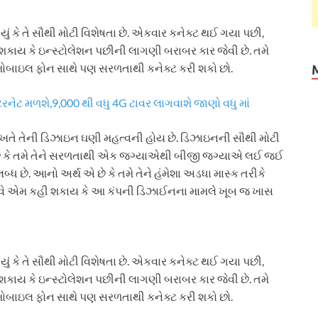
ગ્યું કે તે સૌથી મોટી વિશેષતા છે. એકવાર કનેક્ટ થઈ ગયા પછી,
શકાય કે ઇન્સ્ટોલેશન પછીની લાગણી બરાબર કાર જેવી છે. તમે
ારા મોબાઇલ ફોન સાથે પણ સરળતાથી કનેક્ટ કરી શકો છો.
રનેટ મળશે,9,000 થી વધુ 4G ટાવર લાગવાશે જાણો વધુ માં
વખતે તેની ડિઝાઇન ઘણી મહત્વની હોય છે. ડિઝાઇનની સૌથી મોટી
છે કે તમે તેને સરળતાથી એક જગ્યાએથી બીજી જગ્યાએ લઈ જઈ
્ધ છે. આનો અર્થ એ છે કે તમે તેને હંમેશા અડધા માસ્ક તરીકે
ો. હવે એમ કહી શકાય કે આ કંપની ડિઝાઈનના મામલે ખૂબ જ ખાસ
ગ્યું કે તે સૌથી મોટી વિશેષતા છે. એકવાર કનેક્ટ થઈ ગયા પછી,
શકાય કે ઇન્સ્ટોલેશન પછીની લાગણી બરાબર કાર જેવી છે. તમે
ારા મોબાઇલ ફોન સાથે પણ સરળતાથી કનેક્ટ કરી શકો છો.