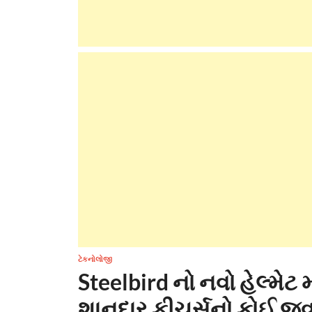
ટેકનોલોજી
Steelbird નો નવો હેલ્મેટ
શાનદાર ફીચર્સનો કોઈ જવ