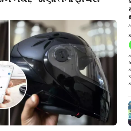
બ
A
S
S
6
S
અ
S