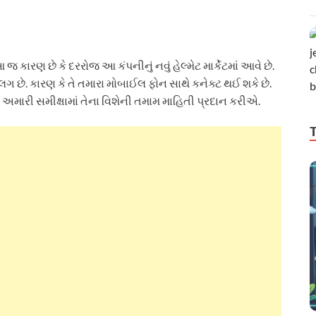
 આ જ કારણ છે કે દરરોજ આ કંપનીનું નવું હેલ્મેટ માર્કેટમાં આવે છે.
 છે. કારણ કે તે તમારા મોબાઈલ ફોન સાથે કનેક્ટ થઈ શકે છે.
ો અમારી સમીક્ષામાં તેના વિશેની તમામ માહિતી પ્રદાન કરીએ.