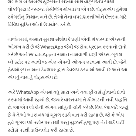
લગભગ બે અબજ યુઝર્સની સંખ્યા સાથે વોટ્સએપ સૌથી
લોકપ્રિય ઈન્સ્ટન્ટ મેસેજિંગ મોબાઈલ એપ છે. વોટ્સએપ હંમેશા
સ્કેમર્સનું નિશાન બને છે. તેઓ તેના વપરાશકર્તાઓને છેતરવા માટે
વિવિધ યુક્તિઓનો ઉપયોગ કરે છે.
તાજેતરમાં, અમારા સુરક્ષા સંશોધકે ઘણી એવી શંકાસ્પદ એપ્સની
ઓળખ કરી છે જે WhatsApp જેવી જ સેવા પ્રદાન કરવાનો દાવો
કરે છે અને WhatsAppના સમાન નામવાળી ઘણી એપ્સ. ગૂગલ
પ્લે સ્ટોર પર આવી જ એક એપની ઓળખ કરવામાં આવી છે, જેને
હેયમોડ્સ નામના ડેવલપર દ્વારા ડેવલપ કરવામાં આવી છે અને આ
એપનું નામ હે વોટ્સએપ છે.
અરે WhatsApp એપમાં વધુ સારા અને નવા ફીચર્સ હોવાનો દાવો
કરવામાં આવી રહ્યો છે, જ્યારે વાસ્તવમાં તે કૌભાંડની નવી પદ્ધતિ
છે. આ એપ લોકોની અંગત માહિતી ચોરી કરે છે. વિલ કેથકાર્ટે કહ્યું
છે કે તેઓ આ સંબંધમાં ગૂગલ સાથે વાત કરી રહ્યા છે, જો કે એપ
હવે ગૂગલ પ્લે-સ્ટોર પર નથી પરંતુ યુઝર્સ હજુ પણ તેને થર્ડ પાર્ટી
સ્ટોર્સ પરથી ડાઉનલોડ કરી રહ્યા છે.