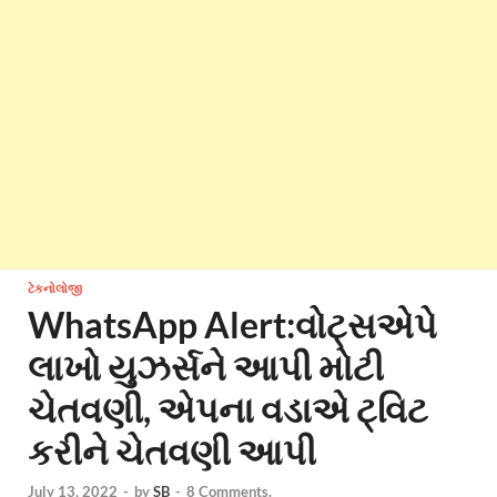
ટેકનોલોજી
WhatsApp Alert:વોટ્સએપે
લાખો યુઝર્સને આપી મોટી
ચેતવણી, એપના વડાએ ટ્વિટ
કરીને ચેતવણી આપી
July 13, 2022
-
by
SB
-
8 Comments.