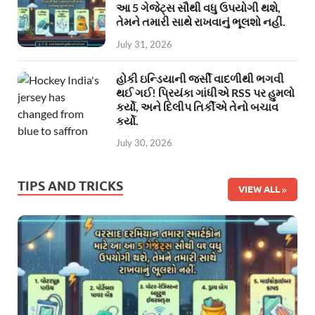
આ 5 ગેજેટ્સ સૌથી વધુ ઉપયોગી થશે,
તેમને તમારી સાથે રાખવાનું ભૂલશો નહીં.
July 31, 2026
હોકી ઇન્ડિયાની જર્સી વાદળીથી ભગવી
થઈ ગઈ! પ્રિયંકા ગાંધીએ RSS પર હુમલો
કર્યો, અને દિલીપ તિર્કીએ તેનો બચાવ
કર્યો.
July 30, 2026
TIPS AND TRICKS
VIEW ALL