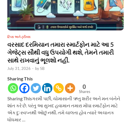
ટિપ્સ અને ટ્રીક્સ
વરસાદ દરમિયાન તમારા સ્માર્ટફોન માટે આ 5
ગેજેટ્સ સૌથી વધુ ઉપયોગી થશે, તેમને તમારી
સાથે રાખવાનું ભૂલશો નહીં.
July 31, 2026
-
by
SB
Sharing This
0
Shares
Sharing Thisગરમી પછી, ચોમાસાની ઋતુ શરીર અને મન બંનેને
શાંત કરે છે. પરંતુ આ સુખદ હવામાન તમારા મોંઘા સ્માર્ટફોન માટે
એક દુઃસ્વપ્નથી ઓછું નથી. તમે ચાલતા હોવ ત્યારે અચાનક
ધોધમાર …