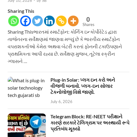
July 10, 2026
-
by
SB
Sharing This
0
Shares
Sharing Thisભારતમાં સ્માર્ટફોન: કોર્નિંગ ઇન્કોર્પોરેટેડ દ્વારા
તાજેતરના સર્વેક્ષણમાં જાણવા મળ્યું છે કે ભારતીય સ્માર્ટફોન
વપરાશકર્તાઓ કેમેરા અથવા બેટરી કરતાં ફોનની ટકાઉપણાને
પ્રાથમિકતા આપી રહ્યા છે. સર્વેક્ષણ મુજબ, તૂટેલા સ્ક્રીન
ગ્લાસને …
Plug-in Solar: પ્લગ ઇન કરો અને
વીજળી બનાવો. પ્લગ-ઇન સોલાર
ટેકનોલોજી વિશે જાણો.
July 6, 2026
Telegram Block: RE-NEET પરીક્ષાને
કારણે સરકારે ટેલિગ્રામ પર અસ્થાયી રૂપે
પ્રતિબંધ મૂક્યો