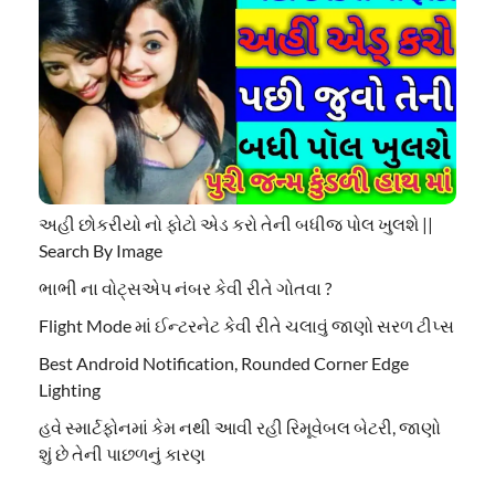
અહી છોકરીયો નો ફોટો એડ કરો તેની બધીજ પોલ ખુલશે ||
Search By Image
ભાભી ના વોટ્સએપ નંબર કેવી રીતે ગોતવા ?
Flight Mode માં ઈન્ટરનેટ કેવી રીતે ચલાવું જાણો સરળ ટીપ્સ
Best Android Notification, Rounded Corner Edge
Lighting
હવે સ્માર્ટફોનમાં કેમ નથી આવી રહી રિમૂવેબલ બેટરી, જાણો
શું છે તેની પાછળનું કારણ