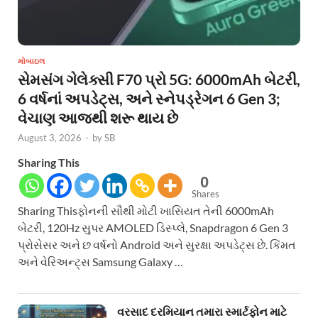
મોબાઇલ
સેમસંગ ગેલેક્સી F70 પ્રો 5G: 6000mAh બેટરી,
6 વર્ષનાં અપડેટ્સ, અને સ્નેપડ્રેગન 6 Gen 3;
વેચાણ આજથી શરૂ થાય છે
August 3, 2026
-
by
SB
Sharing This
0
Shares
Sharing Thisફોનની સૌથી મોટી ખાસિયત તેની 6000mAh
બેટરી, 120Hz સુપર AMOLED ડિસ્પ્લે, Snapdragon 6 Gen 3
પ્રોસેસર અને છ વર્ષનો Android અને સુરક્ષા અપડેટ્સ છે. કિંમત
અને વેરિઅન્ટ્સ Samsung Galaxy …
વરસાદ દરમિયાન તમારા સ્માર્ટફોન માટે