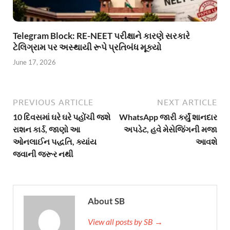
Telegram Block: RE-NEET પરીક્ષાને કારણે સરકારે
ટેલિગ્રામ પર અસ્થાયી રૂપે પ્રતિબંધ મૂક્યો
June 17, 2026
PREVIOUS ARTICLE
NEXT ARTICLE
10 દિવસમાં ઘરે ઘરે પહોંચી જશે
WhatsApp જારી કર્યું શાનદાર
રાશન કાર્ડ, જાણો આ
અપડેટ, હવે મેસેજિંગની મજા
ઓનલાઈન પદ્ધતિ, ક્યાંય
આવશે
જવાની જરૂર નથી
About SB
View all posts by SB →