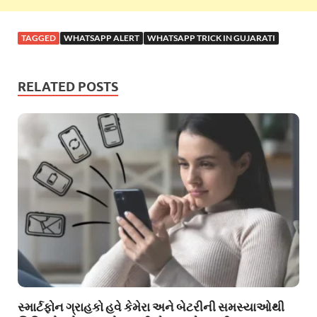
TAGGED
WHATSAPP ALERT
WHATSAPP TRICK IN GUJARATI
RELATED POSTS
સ્માર્ટફોન ગ્રાહકો હવે કેમેરા અને બેટરીની સમસ્યાઓથી