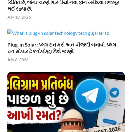
ચિંતિત છે, જેના કારણે ભારતીયો નવા ફોન ખરીદવા મજબૂર
થઈ રહ્યા છે.
July 10, 2026
Plug-in Solar: પ્લગ ઇન કરો અને વીજળી બનાવો. પ્લગ-
ઇન સોલાર ટેકનોલોજી વિશે જાણો.
July 6, 2026