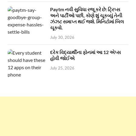
Paytm નવી સુવિધા રજૂ કરે છે: ટ્રિપ્સ
અને પાર્ટીઓ પછી, કોણે શું ચૂકવ્યું તેની
ઝંઝટ સમાપ્ત થઈ જશે. મિનિટોમાં બિલ
ચૂકવો.
July 30, 2026
દરેક વિદ્યાર્થીના ફોનમાં આ 12 એપ્સ
હોવી જોઈએ
July 25, 2026