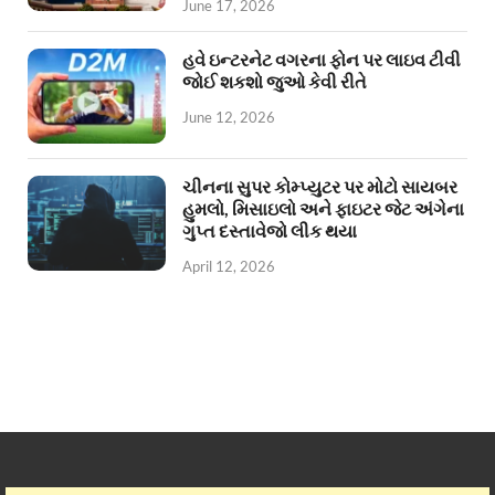
June 17, 2026
હવે ઇન્ટરનેટ વગરના ફોન પર લાઇવ ટીવી
જોઈ શકશો જુઓ કેવી રીતે
June 12, 2026
ચીનના સુપર કોમ્પ્યુટર પર મોટો સાયબર
હુમલો, મિસાઇલો અને ફાઇટર જેટ અંગેના
ગુપ્ત દસ્તાવેજો લીક થયા
April 12, 2026