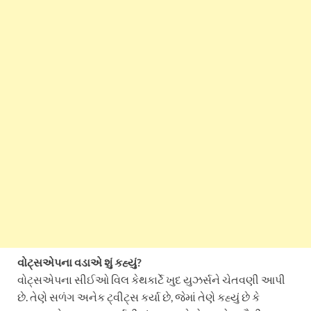
વોટ્સએપના વડાએ શું કહ્યું?
વોટ્સએપના સીઈઓ વિલ કેથકાર્ટે ખુદ યુઝર્સને ચેતવણી આપી
છે. તેણે સળંગ અનેક ટ્વીટ્સ કર્યા છે, જેમાં તેણે કહ્યું છે કે