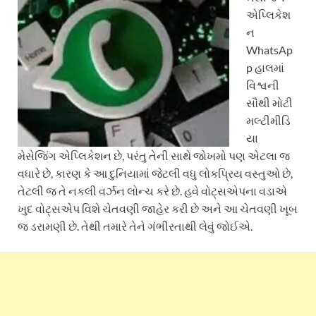
એપ્લિકેશ
ન
WhatsAp
p હાલમાં
વિશ્વની
સૌથી મોટી
મલ્ટીમીડિ
યા
મેસેજિંગ એપ્લિકેશન છે, પરંતુ તેની સાથે જોખમો પણ એટલા જ
વધારે છે, કારણ કે આ દુનિયામાં જેટલી વધુ લોકપ્રિય વસ્તુઓ છે,
તેટલી જ તે નકલી વર્ઝન લોન્ચ કરે છે. હવે વોટ્સએપના વડાએ
ખુદ વોટ્સએપ વિશે ચેતવણી જાહેર કરી છે અને આ ચેતવણી ખૂબ
જ ડરામણી છે. તેથી તમારે તેને ગંભીરતાથી લેવું જોઈએ.