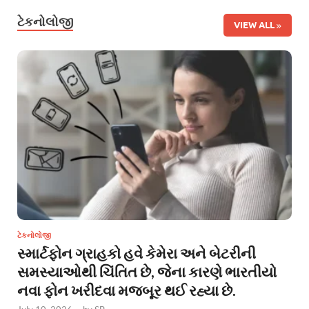
ટેકનોલોજી
VIEW ALL
ટેકનોલોજી
સ્માર્ટફોન ગ્રાહકો હવે કેમેરા અને બેટરીની
સમસ્યાઓથી ચિંતિત છે, જેના કારણે ભારતીયો
નવા ફોન ખરીદવા મજબૂર થઈ રહ્યા છે.