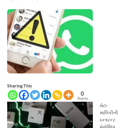
Sharing This
0
Shares
મેટા-
માલિકીની
ઇન્સ્ટન્ટ
મેસેજિંગ