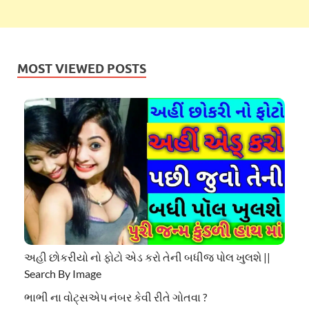
MOST VIEWED POSTS
અહી છોકરીયો નો ફોટો એડ કરો તેની બધીજ પોલ ખુલશે ||
Search By Image
ભાભી ના વોટ્સએપ નંબર કેવી રીતે ગોતવા ?