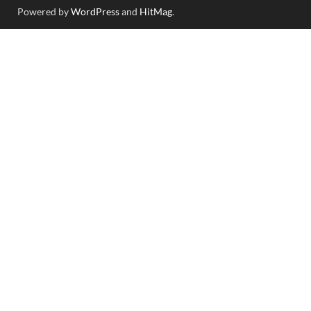
Powered by
WordPress
and
HitMag
.