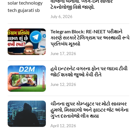
વીજળી બનાવો. પ્લગ-ઇન સોલાર
ટેકનોલોજી વિશે જાણો.
July 6, 2026
Telegram Block: RE-NEET પરીક્ષાને
કારણે સરકારે ટેલિગ્રામ પર અસ્થાયી રૂપે
પ્રતિબંધ મૂક્યો
June 17, 2026
હવે ઇન્ટરનેટ વગરના ફોન પર લાઇવ ટીવી
જોઈ શકશો જુઓ કેવી રીતે
June 12, 2026
ચીનના સુપર કોમ્પ્યુટર પર મોટો સાયબર
હુમલો, મિસાઇલો અને ફાઇટર જેટ અંગેના
ગુપ્ત દસ્તાવેજો લીક થયા
April 12, 2026