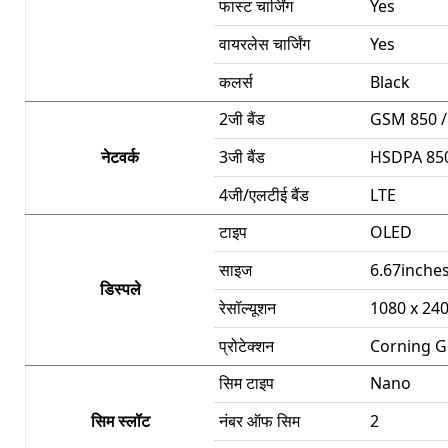
फास्ट चार्जिंग
Yes
वायरलेस चार्जिंग
Yes
कलर्स
Black
2जी बैंड
GSM 850 / 
नेटवर्क
3जी बैंड
HSDPA 850 
4जी/एलटीई बैंड
LTE
टाइप
OLED
साइज
6.67inche
डिस्पले
रेसॉल्यूशन
1080 x 240
प्रोटेक्शन
Corning Go
सिम टाइप
Nano
सिम स्लॉट
नंबर ऑफ सिम
2