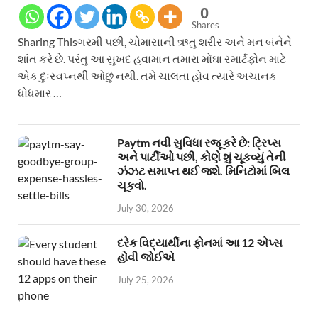
0
Shares
Sharing Thisગરમી પછી, ચોમાસાની ઋતુ શરીર અને મન બંનેને
શાંત કરે છે. પરંતુ આ સુખદ હવામાન તમારા મોંઘા સ્માર્ટફોન માટે
એક દુઃસ્વપ્નથી ઓછું નથી. તમે ચાલતા હોવ ત્યારે અચાનક
ધોધમાર …
Paytm નવી સુવિધા રજૂ કરે છે: ટ્રિપ્સ
અને પાર્ટીઓ પછી, કોણે શું ચૂકવ્યું તેની
ઝંઝટ સમાપ્ત થઈ જશે. મિનિટોમાં બિલ
ચૂકવો.
July 30, 2026
દરેક વિદ્યાર્થીના ફોનમાં આ 12 એપ્સ
હોવી જોઈએ
July 25, 2026