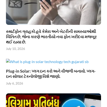
સ્માર્ટફોન ગ્રાહકો હવે કેમેરા અને બેટરીની સમસ્યાઓથી
ચિંતિત છે, જેના કારણે ભારતીયો નવા ફોન ખરીદવા મજબૂર
થઈ રહ્યા છે.
July 10, 2026
Plug-in Solar: પ્લગ ઇન કરો અને વીજળી બનાવો. પ્લગ-
ઇન સોલાર ટેકનોલોજી વિશે જાણો.
July 6, 2026