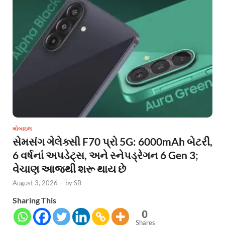
મોબાઇલ
સેમસંગ ગેલેક્સી F70 પ્રો 5G: 6000mAh બેટરી,
6 વર્ષનાં અપડેટ્સ, અને સ્નેપડ્રેગન 6 Gen 3;
વેચાણ આજથી શરૂ થાય છે
August 3, 2026
-
by
SB
Sharing This
0
Shares