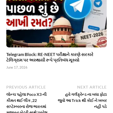
Telegram Block: RE-NEET પરીક્ષાને કારણે સરકારે
ટેલિગ્રામ પર અસ્થાયી રૂપે પ્રતિબંધ મૂક્યો
June 17, 2026
PREVIOUS ARTICLE
NEXT ARTICLE
લોન્ચ પહેલા Poco X3 ની
હવે ગર્લફ્રેન્ડ ના બધા ફોટા
કીમત થઈ લીક ,22
જુવો આ Trick થી કોઈ ને ખબર
સપ્ટેમ્બરના રોજ ભારતમાં
નહી પડે
મજબુત બેટરી સાથે પ્રવેશ