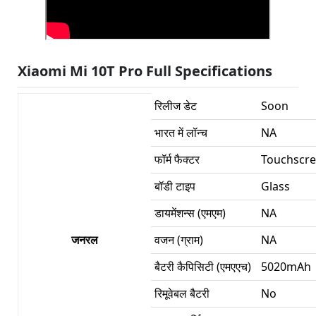
Xiaomi Mi 10T Pro Full Specifications
रिलीज डेट
Soon
भारत में लॉन्च
NA
फॉर्म फैक्टर
Touchscr
बॉडी टाइप
Glass
डायमेंशन्स (एमएम)
NA
जनरल
वजन (ग्राम)
NA
बैटरी कैपिसिटी (एमएएच)
5020mAh
रिमूवेबल बैटरी
No