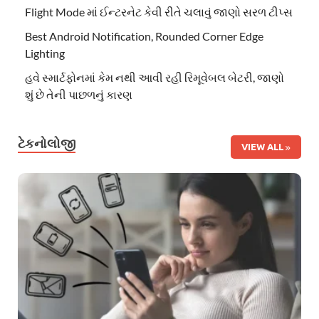
Flight Mode માં ઈન્ટરનેટ કેવી રીતે ચલાવું જાણો સરળ ટીપ્સ
Best Android Notification, Rounded Corner Edge
Lighting
હવે સ્માર્ટફોનમાં કેમ નથી આવી રહી રિમૂવેબલ બેટરી, જાણો
શું છે તેની પાછળનું કારણ
ટેકનોલોજી
VIEW ALL