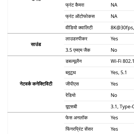
फ्रंट कैमरा
NA
फ्रंट ऑटोफोकस
NA
वीडियो क्वालिटी
8K@30fps,
लाउडस्पीकर
Yes
साउंड
3.5 एमएम जैक
No
डबल्यूलैन
Wi-Fi 802.
ब्लूटूथ
Yes, 5.1
नेटवर्क कनेक्टिविटी
जीपीएस
Yes
रेडियो
No
यूएसबी
3.1, Type-
फेस अनलॉक
Yes
फिंगरप्रिंट सेंसर
Yes