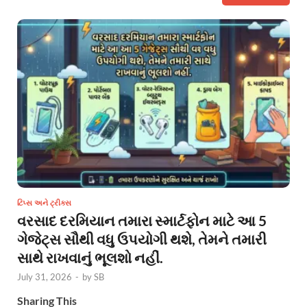
ટિપ્સ અને ટ્રીક્સ
વરસાદ દરમિયાન તમારા સ્માર્ટફોન માટે આ 5
ગેજેટ્સ સૌથી વધુ ઉપયોગી થશે, તેમને તમારી
સાથે રાખવાનું ભૂલશો નહીં.
July 31, 2026
-
by
SB
Sharing This