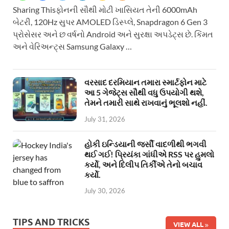
Sharing Thisફોનની સૌથી મોટી ખાસિયત તેની 6000mAh
બેટરી, 120Hz સુપર AMOLED ડિસ્પ્લે, Snapdragon 6 Gen 3
પ્રોસેસર અને છ વર્ષનો Android અને સુરક્ષા અપડેટ્સ છે. કિંમત
અને વેરિઅન્ટ્સ Samsung Galaxy …
વરસાદ દરમિયાન તમારા સ્માર્ટફોન માટે
આ 5 ગેજેટ્સ સૌથી વધુ ઉપયોગી થશે,
તેમને તમારી સાથે રાખવાનું ભૂલશો નહીં.
July 31, 2026
હોકી ઇન્ડિયાની જર્સી વાદળીથી ભગવી
થઈ ગઈ! પ્રિયંકા ગાંધીએ RSS પર હુમલો
કર્યો, અને દિલીપ તિર્કીએ તેનો બચાવ
કર્યો.
July 30, 2026
TIPS AND TRICKS
VIEW ALL