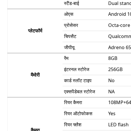
स्टैंड-बाई
Dual stan
ओएस
Android 1
प्रोसेसर
Octa-core 
प्लेटफॉर्म
चिपसैट
Qualcomm
जीपीयू
Adreno 6
रैम
8GB
इंटरनल स्टोरेज
256GB
मैमोरी
कार्ड स्लॉट टाइप
No
एक्सपेंडेबल स्टोरेज
NA
रियर कैमरा
108MP+6
रियर ऑटोफोकस
Yes
रियर फ्लैश
LED flash
कैमरा