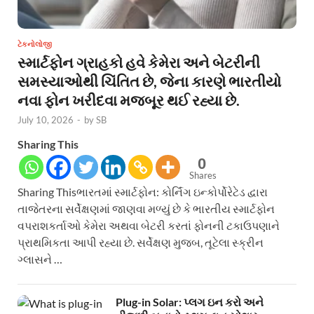
ટેકનોલોજી
સ્માર્ટફોન ગ્રાહકો હવે કેમેરા અને બેટરીની
સમસ્યાઓથી ચિંતિત છે, જેના કારણે ભારતીયો
નવા ફોન ખરીદવા મજબૂર થઈ રહ્યા છે.
July 10, 2026
-
by
SB
Sharing This
0
Shares
Sharing Thisભારતમાં સ્માર્ટફોન: કોર્નિંગ ઇન્કોર્પોરેટેડ દ્વારા
તાજેતરના સર્વેક્ષણમાં જાણવા મળ્યું છે કે ભારતીય સ્માર્ટફોન
વપરાશકર્તાઓ કેમેરા અથવા બેટરી કરતાં ફોનની ટકાઉપણાને
પ્રાથમિકતા આપી રહ્યા છે. સર્વેક્ષણ મુજબ, તૂટેલા સ્ક્રીન
ગ્લાસને …
Plug-in Solar: પ્લગ ઇન કરો અને