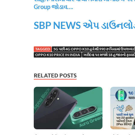
Group જોડાવ….
SBP NEWS એપ ડાઉનલોડ
TAGGED
5G પછી 4G OPPO K10 હવે થી 990 રૂપિયામાં ઉપલબ્ધ છ
OPPO K10 PRICE IN INDIA
ખરીદવા પર મળશે 18 હજારનો ફાયદ
RELATED POSTS