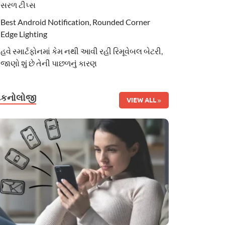
સરળ ટીપ્સ
Best Android Notification, Rounded Corner
Edge Lighting
હવે સ્માર્ટફોનમાં કેમ નથી આવી રહી રિમૂવેબલ બેટરી,
જાણો શું છે તેની પાછળનું કારણ
ટેકનોલોજી
VIEW ALL