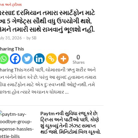
િપ્સ અને ટ્રીક્સ
વરસાદ દરમિયાન તમારા સ્માર્ટફોન માટે
આ 5 ગેજેટ્સ સૌથી વધુ ઉપયોગી થશે,
ેમને તમારી સાથે રાખવાનું ભૂલશો નહીં.
uly 31, 2026
-
by
SB
haring This
0
Shares
haring Thisગરમી પછી, ચોમાસાની ઋતુ શરીર અને
ન બંનેને શાંત કરે છે. પરંતુ આ સુખદ હવામાન તમારા
ોંઘા સ્માર્ટફોન માટે એક દુઃસ્વપ્નથી ઓછું નથી. તમે
ાલતા હોવ ત્યારે અચાનક ધોધમાર …
Paytm નવી સુવિધા રજૂ કરે છે:
ટ્રિપ્સ અને પાર્ટીઓ પછી, કોણે
શું ચૂકવ્યું તેની ઝંઝટ સમાપ્ત
થઈ જશે. મિનિટોમાં બિલ ચૂકવો.