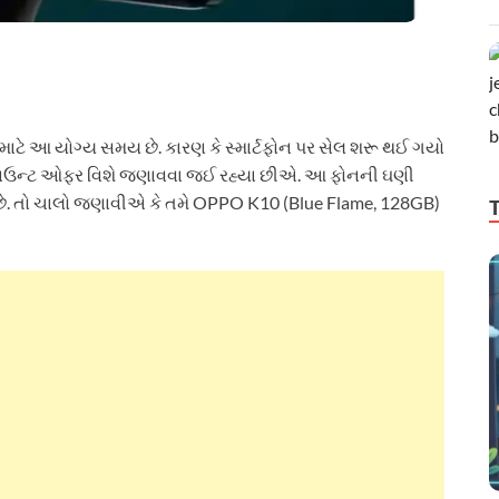
રા માટે આ યોગ્ય સમય છે. કારણ કે સ્માર્ટફોન પર સેલ શરૂ થઈ ગયો
્કાઉન્ટ ઓફર વિશે જણાવવા જઈ રહ્યા છીએ. આ ફોનની ઘણી
ું છે. તો ચાલો જણાવીએ કે તમે OPPO K10 (Blue Flame, 128GB)