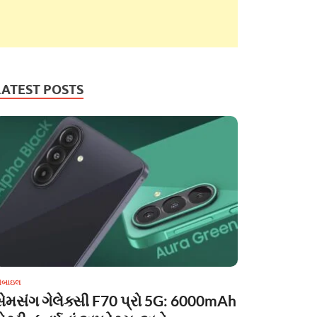
LATEST POSTS
ોબાઇલ
સેમસંગ ગેલેક્સી F70 પ્રો 5G: 6000mAh