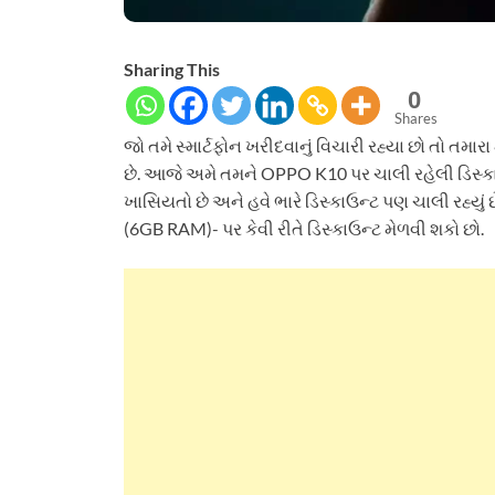
Sharing This
0
Shares
જો તમે સ્માર્ટફોન ખરીદવાનું વિચારી રહ્યા છો તો તમા
છે. આજે અમે તમને OPPO K10 પર ચાલી રહેલી ડિસ
ખાસિયતો છે અને હવે ભારે ડિસ્કાઉન્ટ પણ ચાલી રહ્ય
(6GB RAM)- પર કેવી રીતે ડિસ્કાઉન્ટ મેળવી શકો છો.