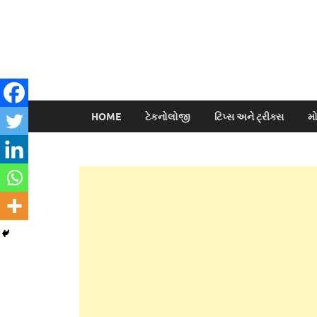
HOME
ટેકનોલોજી
ટિપ્સ અને ટ્રીક્સ
મ