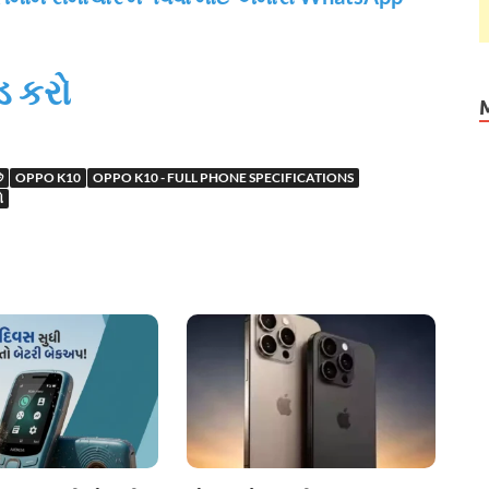
 કરો
ે
OPPO K10
OPPO K10 - FULL PHONE SPECIFICATIONS
ો