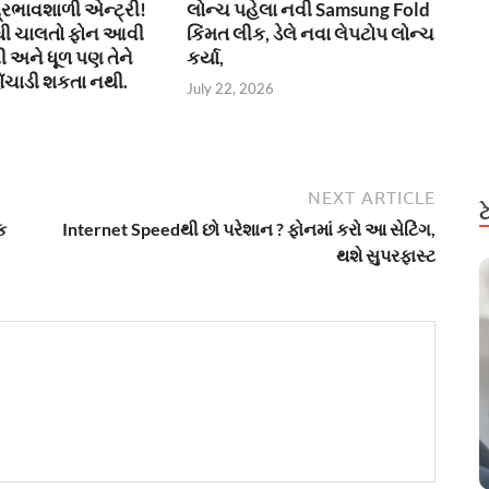
્રભાવશાળી એન્ટ્રી!
લોન્ચ પહેલા નવી Samsung Fold
ધી ચાલતો ફોન આવી
કિંમત લીક, ડેલે નવા લેપટોપ લોન્ચ
ી અને ધૂળ પણ તેને
કર્યા,
ંચાડી શકતા નથી.
July 22, 2026
NEXT ARTICLE
ક
Internet Speedથી છો પરેશાન ? ફોનમાં કરો આ સેટિંગ,
થશે સુપરફાસ્ટ