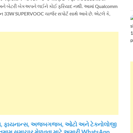
મને બેટરી બેકઅપને લઈને કોઈ ફરિયાદ નથી. આમાં Qualcomm
ોન 33W SUPERVOOC ચાર્જર સપોર્ટ સાથે આવે છે. એટલે કે,
ઝનેસ, ફાયનાન્સ, અજબગજબ, ઓટો અને ટેક્નોલોજી
 તમામ સમાચાર મેળવવા માટે અમારી WhatsApp