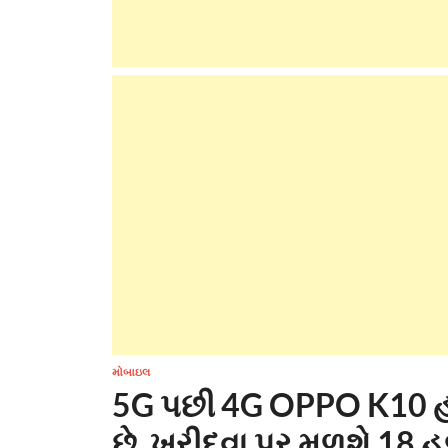
મોબાઇલ
5G પછી 4G OPPO K10 હવ
છે, ખરીદવા પર મળશે 18 