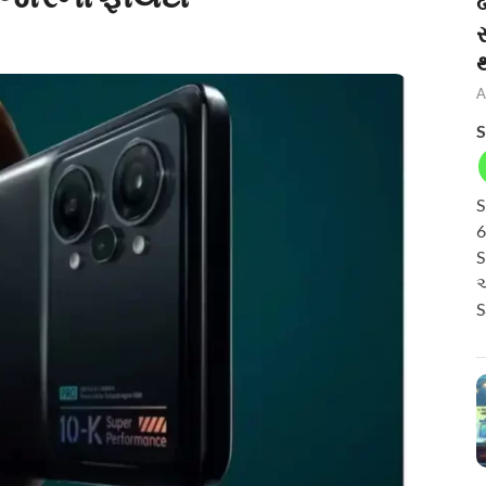
બ
A
S
S
6
S
અ
S