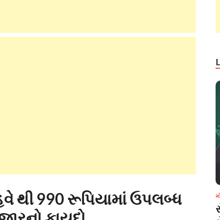
ે થી 990 રૂપિયામાં ઉપલબ્ધ
મ
હજારનો ફાયદો