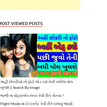
MOST VIEWED POSTS
અહી છોકરીયો નો ફોટો એડ કરો તેની બધીજ પોલ
ખુલશે || Search By Image
ભાભી ના વોટ્સએપ નંબર કેવી રીતે ગોતવા ?
Flight Mode માં ઈન્ટરનેટ કેવી રીતે ચલાવું જાણો