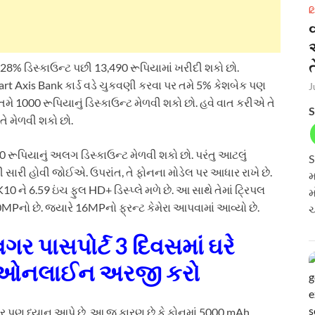
ટ
ત
8% ડિસ્કાઉન્ટ પછી 13,490 રૂપિયામાં ખરીદી શકો છો.
kart Axis Bank કાર્ડ વડે ચુકવણી કરવા પર તમે 5% કેશબેક પણ
J
પર તમે 1000 રૂપિયાનું ડિસ્કાઉન્ટ મેળવી શકો છો. હવે વાત કરીએ તે
S
ે મેળવી શકો છો.
00 રૂપિયાનું અલગ ડિસ્કાઉન્ટ મેળવી શકો છો. પરંતુ આટલું
S
ી સારી હોવી જોઈએ. ઉપરાંત, તે ફોનના મોડેલ પર આધાર રાખે છે.
મ
 ને 6.59 ઇંચ ફુલ HD+ ડિસ્પ્લે મળે છે. આ સાથે તેમાં ટ્રિપલ
મ
0MPનો છે. જ્યારે 16MPનો ફ્રન્ટ કેમેરા આપવામાં આવ્યો છે.
ચ
વગર પાસપોર્ટ 3 દિવસમાં ઘરે
ેઠા ઓનલાઈન અરજી કરો
 પર પણ ધ્યાન આપે છે. આ જ કારણ છે કે ફોનમાં 5000 mAh