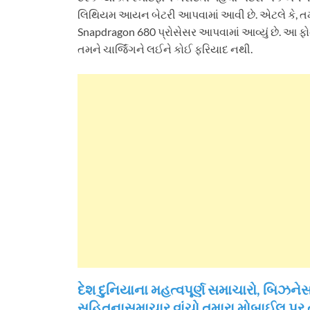
લિથિયમ આયન બેટરી આપવામાં આવી છે. એટલે કે, ત
Snapdragon 680 પ્રોસેસર આપવામાં આવ્યું છે. આ ફ
તમને ચાર્જિંગને લઈને કોઈ ફરિયાદ નથી.
દેશ દુનિયાના મહત્વપૂર્ણ સમાચારો, બિ
સહિતનાસમાચાર વાંચો તમારા મોબાઈલ પર