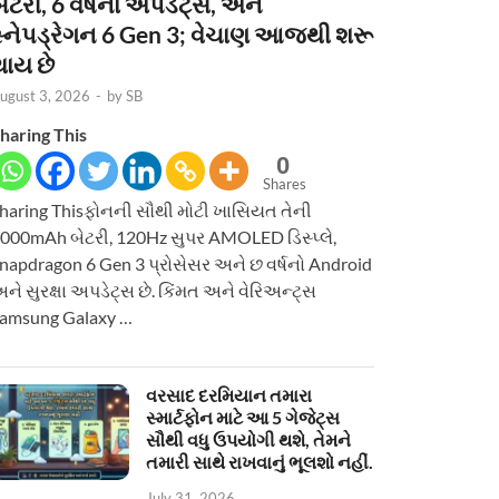
ેટરી, 6 વર્ષનાં અપડેટ્સ, અને
સ્નેપડ્રેગન 6 Gen 3; વેચાણ આજથી શરૂ
થાય છે
ugust 3, 2026
-
by
SB
haring This
0
Shares
haring Thisફોનની સૌથી મોટી ખાસિયત તેની
000mAh બેટરી, 120Hz સુપર AMOLED ડિસ્પ્લે,
napdragon 6 Gen 3 પ્રોસેસર અને છ વર્ષનો Android
ને સુરક્ષા અપડેટ્સ છે. કિંમત અને વેરિઅન્ટ્સ
amsung Galaxy …
વરસાદ દરમિયાન તમારા
સ્માર્ટફોન માટે આ 5 ગેજેટ્સ
સૌથી વધુ ઉપયોગી થશે, તેમને
તમારી સાથે રાખવાનું ભૂલશો નહીં.
July 31, 2026