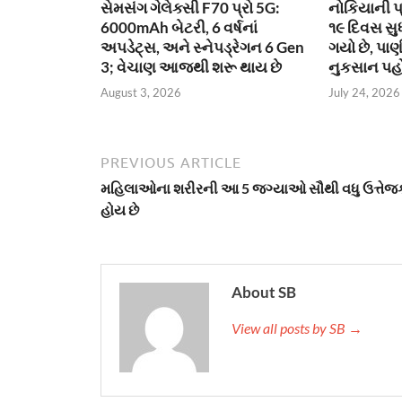
સેમસંગ ગેલેક્સી F70 પ્રો 5G:
નોકિયાની પ
6000mAh બેટરી, 6 વર્ષનાં
૧૯ દિવસ સુ
અપડેટ્સ, અને સ્નેપડ્રેગન 6 Gen
ગયો છે, પાણ
3; વેચાણ આજથી શરૂ થાય છે
નુકસાન પહો
August 3, 2026
July 24, 2026
PREVIOUS ARTICLE
મહિલાઓના શરીરની આ 5 જગ્યાઓ સૌથી વધુ ઉત્તેજ
હોય છે
About SB
View all posts by SB →