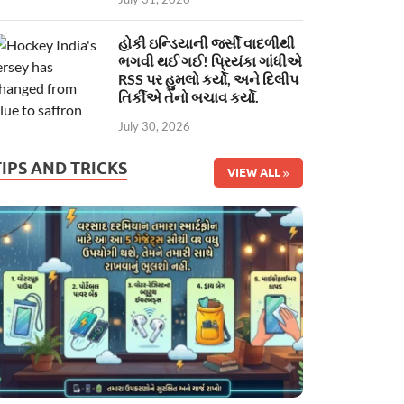
હોકી ઇન્ડિયાની જર્સી વાદળીથી
ભગવી થઈ ગઈ! પ્રિયંકા ગાંધીએ
RSS પર હુમલો કર્યો, અને દિલીપ
તિર્કીએ તેનો બચાવ કર્યો.
July 30, 2026
TIPS AND TRICKS
VIEW ALL