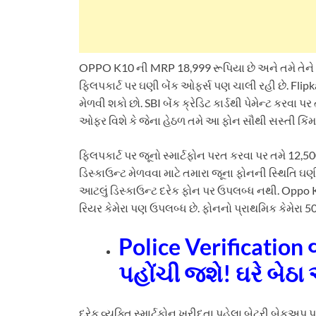
OPPO K10 ની MRP 18,999 રૂપિયા છે અને તમે તેને 2
ફ્લિપકાર્ટ પર ઘણી બેંક ઓફર્સ પણ ચાલી રહી છે. Flip
મેળવી શકો છો. SBI બેંક ક્રેડિટ કાર્ડથી પેમેન્ટ કરવા 
ઓફર વિશે કે જેના હેઠળ તમે આ ફોન સૌથી સસ્તી કિંમત
ફ્લિપકાર્ટ પર જૂનો સ્માર્ટફોન પરત કરવા પર તમે 12,5
ડિસ્કાઉન્ટ મેળવવા માટે તમારા જૂના ફોનની સ્થિતિ ઘણ
આટલું ડિસ્કાઉન્ટ દરેક ફોન પર ઉપલબ્ધ નથી. Oppo K10
રિયર કેમેરા પણ ઉપલબ્ધ છે. ફોનનો પ્રાથમિક કેમેરા 5
Police Verification 
પહોંચી જશે! ઘરે બ
દરેક વ્યક્તિ સ્માર્ટફોન ખરીદતા પહેલા બેટરી બેકઅપ