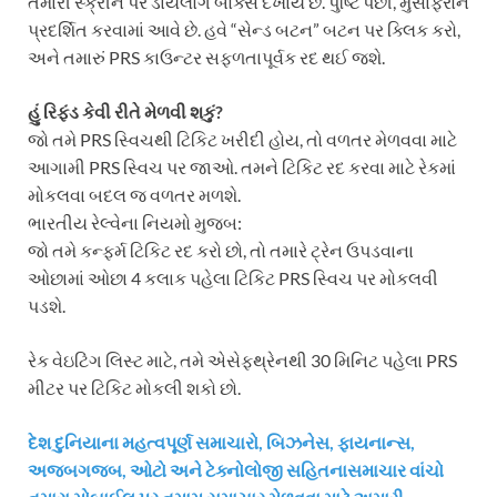
તમારી સ્ક્રીન પર ડાયલોગ બોક્સ દેખાય છે. પુષ્ટિ પછી, મુસાફરોને
પ્રદર્શિત કરવામાં આવે છે. હવે “સેન્ડ બટન” બટન પર ક્લિક કરો,
અને તમારું PRS કાઉન્ટર સફળતાપૂર્વક રદ થઈ જશે.
હું રિફંડ કેવી રીતે મેળવી શકું?
જો તમે PRS સ્વિચથી ટિકિટ ખરીદી હોય, તો વળતર મેળવવા માટે
આગામી PRS સ્વિચ પર જાઓ. તમને ટિકિટ રદ કરવા માટે રેકમાં
મોકલવા બદલ જ વળતર મળશે.
ભારતીય રેલ્વેના નિયમો મુજબ:
જો તમે કન્ફર્મ ટિકિટ રદ કરો છો, તો તમારે ટ્રેન ઉપડવાના
ઓછામાં ઓછા 4 કલાક પહેલા ટિકિટ PRS સ્વિચ પર મોકલવી
પડશે.
રેક વેઇટિંગ લિસ્ટ માટે, તમે એસેફથ્રેનથી 30 મિનિટ પહેલા PRS
મીટર પર ટિકિટ મોકલી શકો છો.
દેશ દુનિયાના મહત્વપૂર્ણ સમાચારો, બિઝનેસ, ફાયનાન્સ,
અજબગજબ, ઓટો અને ટેક્નોલોજી સહિતનાસમાચાર વાંચો