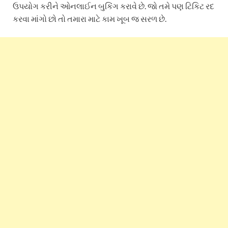
ઉપયોગ કરીને ઓનલાઈન બુકિંગ કરાવે છે. જો તમે પણ ટિકિટ રદ
કરવા માંગો છો તો તમારા માટે કામ ખૂબ જ સરળ છે.