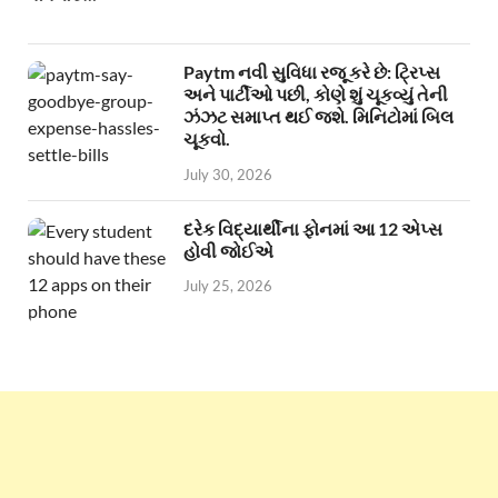
Paytm નવી સુવિધા રજૂ કરે છે: ટ્રિપ્સ
અને પાર્ટીઓ પછી, કોણે શું ચૂકવ્યું તેની
ઝંઝટ સમાપ્ત થઈ જશે. મિનિટોમાં બિલ
ચૂકવો.
July 30, 2026
દરેક વિદ્યાર્થીના ફોનમાં આ 12 એપ્સ
હોવી જોઈએ
July 25, 2026