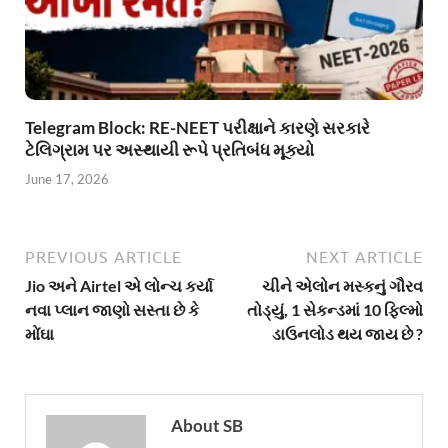
Telegram Block: RE-NEET પરીક્ષાને કારણે સરકારે
ટેલિગ્રામ પર અસ્થાયી રૂપે પ્રતિબંધ મૂક્યો
June 17, 2026
PREVIOUS ARTICLE
NEXT ARTICLE
Jio અને Airtel એ લોન્ચ કર્યા
ચીને એલોન મસ્કનું ગૌરવ
નવા પ્લાન જાણો સસ્તા છે કે
તોડ્યું, 1 સેકન્ડમાં 10 ફિલ્મો
મોંઘા
ડાઉનલોડ થય જાય છે ?
About SB