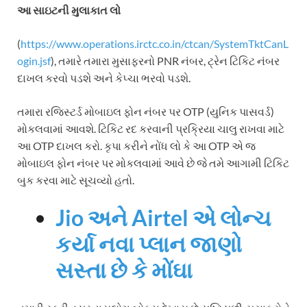
આ સાઇટની મુલાકાત લો
(
https://www.operations.irctc.co.in/ctcan/SystemTktCanL
ogin.jsf
), તમારે તમારા મુસાફરનો PNR નંબર, ટ્રેન ટિકિટ નંબર
દાખલ કરવો પડશે અને કેપ્ચા ભરવો પડશે.
તમારા રજિસ્ટર્ડ મોબાઇલ ફોન નંબર પર OTP (યુનિક પાસવર્ડ)
મોકલવામાં આવશે. ટિકિટ રદ કરવાની પ્રક્રિયા ચાલુ રાખવા માટે
આ OTP દાખલ કરો. કૃપા કરીને નોંધ લો કે આ OTP એ જ
મોબાઇલ ફોન નંબર પર મોકલવામાં આવે છે જે તમે આગામી ટિકિટ
બુક કરવા માટે સૂચવ્યો હતો.
Jio અને Airtel એ લોન્ચ
કર્યા નવા પ્લાન જાણો
સસ્તા છે કે મોંઘા