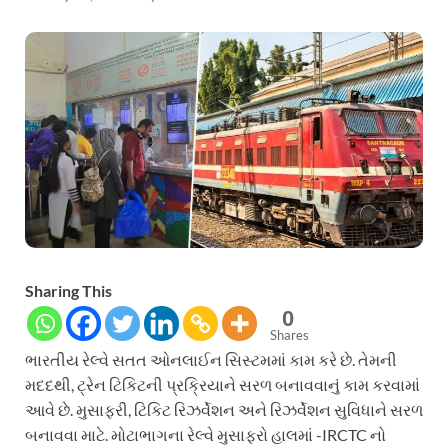
Sharing This
0
Shares
ભારતીય રેલ્વે સતત ઓનલાઈન સિસ્ટમમાં કામ કરે છે. તેમની
મદદથી, ટ્રેન ટિકિટની પ્રક્રિયાને સરળ બનાવવાનું કામ કરવામાં
આવે છે. મુસાફરી, ટિકિટ રિઝર્વેશન અને રિઝર્વેશન સુવિધાને સરળ
બનાવવા માટે. મોટાભાગના રેલ્વે મુસાફરો હાલમાં -IRCTC નો