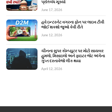
પ્રતિબંધ મૂક્યો
June 17, 2026
હવે ઇન્ટરનેટ વગરના ફોન પર લાઇવ ટીવી
જોઈ શકશો જુઓ કેવી રીતે
June 12, 2026
ચીનના સુપર કોમ્પ્યુટર પર મોટો સાયબર
હુમલો, મિસાઇલો અને ફાઇટર જેટ અંગેના
ગુપ્ત દસ્તાવેજો લીક થયા
April 12, 2026