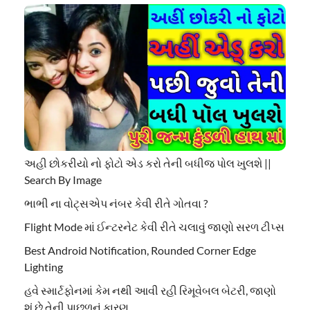
અહી છોકરીયો નો ફોટો એડ કરો તેની બધીજ પોલ ખુલશે ||
Search By Image
ભાભી ના વોટ્સએપ નંબર કેવી રીતે ગોતવા ?
Flight Mode માં ઈન્ટરનેટ કેવી રીતે ચલાવું જાણો સરળ ટીપ્સ
Best Android Notification, Rounded Corner Edge
Lighting
હવે સ્માર્ટફોનમાં કેમ નથી આવી રહી રિમૂવેબલ બેટરી, જાણો
શું છે તેની પાછળનું કારણ