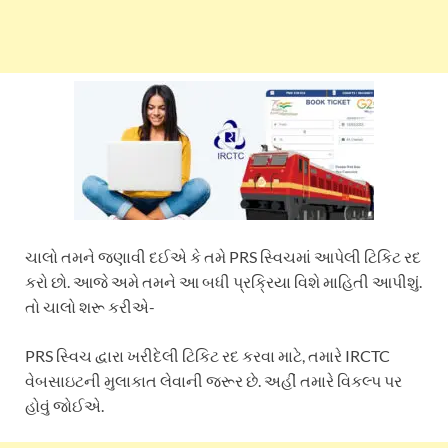
ચાલો તમને જણાવી દઈએ કે તમે PRS સ્વિચમાં આપેલી ટિકિટ રદ
કરો છો. આજે અમે તમને આ બધી પ્રક્રિયા વિશે માહિતી આપીશું.
તો ચાલો શરૂ કરીએ-
PRS સ્વિચ દ્વારા ખરીદેલી ટિકિટ રદ કરવા માટે, તમારે IRCTC
વેબસાઇટની મુલાકાત લેવાની જરૂર છે. અહીં તમારે વિકલ્પ પર
હોવું જોઈએ.