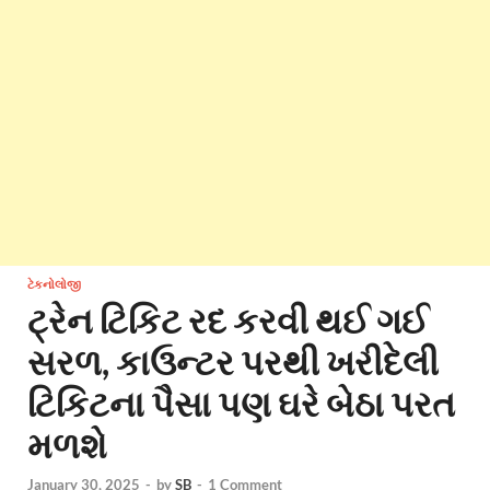
ટેકનોલોજી
ટ્રેન ટિકિટ રદ કરવી થઈ ગઈ
સરળ, કાઉન્ટર પરથી ખરીદેલી
ટિકિટના પૈસા પણ ઘરે બેઠા પરત
મળશે
January 30, 2025
-
by
SB
-
1 Comment