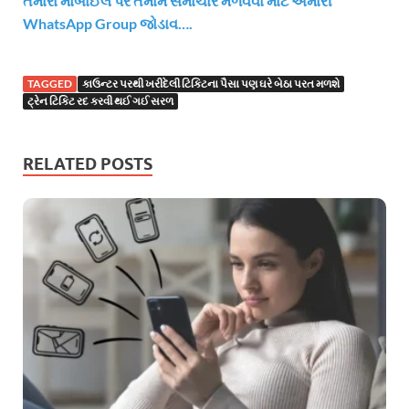
તમારા મોબાઈલ પર તમામ સમાચાર મેળવવા માટે અમારી
WhatsApp Group જોડાવ….
TAGGED
કાઉન્ટર પરથી ખરીદેલી ટિકિટના પૈસા પણ ઘરે બેઠા પરત મળશે
ટ્રેન ટિકિટ રદ કરવી થઈ ગઈ સરળ
RELATED POSTS