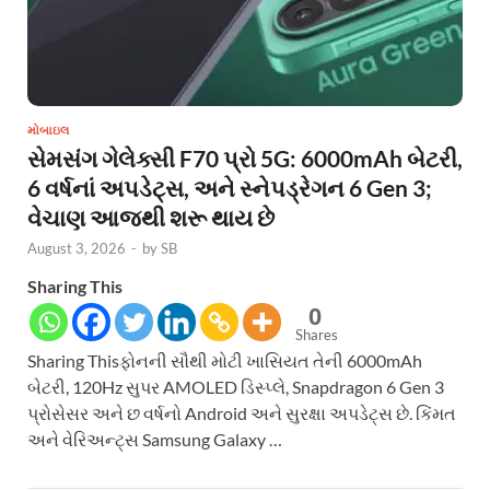
મોબાઇલ
સેમસંગ ગેલેક્સી F70 પ્રો 5G: 6000mAh બેટરી,
6 વર્ષનાં અપડેટ્સ, અને સ્નેપડ્રેગન 6 Gen 3;
વેચાણ આજથી શરૂ થાય છે
August 3, 2026
-
by
SB
Sharing This
0
Shares
Sharing Thisફોનની સૌથી મોટી ખાસિયત તેની 6000mAh
બેટરી, 120Hz સુપર AMOLED ડિસ્પ્લે, Snapdragon 6 Gen 3
પ્રોસેસર અને છ વર્ષનો Android અને સુરક્ષા અપડેટ્સ છે. કિંમત
અને વેરિઅન્ટ્સ Samsung Galaxy …