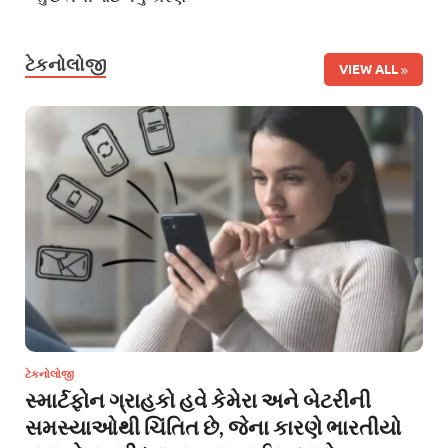
ટેકનોલોજી
VIEW ALL
ટેકનોલોજી
સ્માર્ટફોન ગ્રાહકો હવે કેમેરા અને બેટરીની
સમસ્યાઓથી ચિંતિત છે, જેના કારણે ભારતીયો