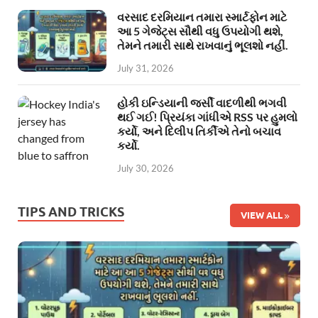
વરસાદ દરમિયાન તમારા સ્માર્ટફોન માટે
આ 5 ગેજેટ્સ સૌથી વધુ ઉપયોગી થશે,
તેમને તમારી સાથે રાખવાનું ભૂલશો નહીં.
July 31, 2026
હોકી ઇન્ડિયાની જર્સી વાદળીથી ભગવી
થઈ ગઈ! પ્રિયંકા ગાંધીએ RSS પર હુમલો
કર્યો, અને દિલીપ તિર્કીએ તેનો બચાવ
કર્યો.
July 30, 2026
TIPS AND TRICKS
VIEW ALL