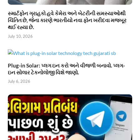
સ્માર્ટફોન ગ્રાહકો હવે કેમેરા અને બેટરીની સમસ્યાઓથી
ચિંતિત છે, જેના કારણે ભારતીયો નવા ફોન ખરીદવા મજબૂર
થઈ રહ્યા છે.
July 10, 2026
Plug-in Solar: પ્લગ ઇન કરો અને વીજળી બનાવો. પ્લગ-
ઇન સોલાર ટેકનોલોજી વિશે જાણો.
July 6, 2026