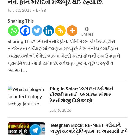
નવા ફોન ખરીદવા મજબૂર થઈ રહ્યા છે.
July 10, 2026
-
by
SB
Sharing This
0
Shares
Sharing Thisભારતમાં સ્માર્ટફોન: કોર્નિંગ ઇન્કોર્પોરેટેડ દ્વારા
તાજેતરના સર્વેક્ષણમાં જાણવા મળ્યું છે કે ભારતીય સ્માર્ટફોન
વપરાશકર્તાઓ કેમેરા અથવા બેટરી કરતાં ફોનની ટકાઉપણાને
પ્રાથમિકતા આપી રહ્યા છે. સર્વેક્ષણ મુજબ, તૂટેલા સ્ક્રીન
ગ્લાસને …
Plug-in Solar: પ્લગ ઇન કરો અને
વીજળી બનાવો. પ્લગ-ઇન સોલાર
ટેકનોલોજી વિશે જાણો.
July 6, 2026
Telegram Block: RE-NEET પરીક્ષાને
કારણે સરકારે ટેલિગ્રામ પર અસ્થાયી રૂપે