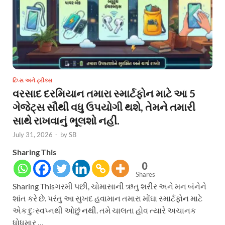
ટિપ્સ અને ટ્રીક્સ
વરસાદ દરમિયાન તમારા સ્માર્ટફોન માટે આ 5
ગેજેટ્સ સૌથી વધુ ઉપયોગી થશે, તેમને તમારી
સાથે રાખવાનું ભૂલશો નહીં.
July 31, 2026
-
by
SB
Sharing This
0
Shares
Sharing Thisગરમી પછી, ચોમાસાની ઋતુ શરીર અને મન બંનેને
શાંત કરે છે. પરંતુ આ સુખદ હવામાન તમારા મોંઘા સ્માર્ટફોન માટે
એક દુઃસ્વપ્નથી ઓછું નથી. તમે ચાલતા હોવ ત્યારે અચાનક
ધોધમાર …