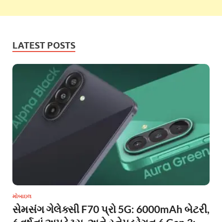
LATEST POSTS
મોબાઇલ
સેમસંગ ગેલેક્સી F70 પ્રો 5G: 6000mAh બેટરી,