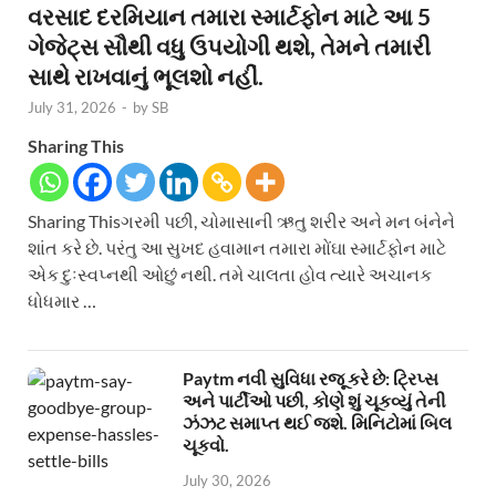
વરસાદ દરમિયાન તમારા સ્માર્ટફોન માટે આ 5
ગેજેટ્સ સૌથી વધુ ઉપયોગી થશે, તેમને તમારી
સાથે રાખવાનું ભૂલશો નહીં.
July 31, 2026
-
by
SB
Sharing This
Sharing Thisગરમી પછી, ચોમાસાની ઋતુ શરીર અને મન બંનેને
શાંત કરે છે. પરંતુ આ સુખદ હવામાન તમારા મોંઘા સ્માર્ટફોન માટે
એક દુઃસ્વપ્નથી ઓછું નથી. તમે ચાલતા હોવ ત્યારે અચાનક
ધોધમાર …
Paytm નવી સુવિધા રજૂ કરે છે: ટ્રિપ્સ
અને પાર્ટીઓ પછી, કોણે શું ચૂકવ્યું તેની
ઝંઝટ સમાપ્ત થઈ જશે. મિનિટોમાં બિલ
ચૂકવો.
July 30, 2026