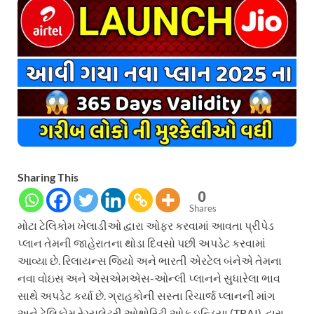
Sharing This
0
Shares
મોટા ટેલિકોમ ખેલાડીઓ દ્વારા ઓફર કરવામાં આવતા પ્રીપેડ
પ્લાન તેમની જાહેરાતના થોડા દિવસો પછી અપડેટ કરવામાં
આવ્યા છે. રિલાયન્સ જિયો અને ભારતી એરટેલ બંનેએ તેમના
નવા વોઇસ અને એસએમએસ-ઓન્લી પ્લાનને સુધારેલા ભાવ
સાથે અપડેટ કર્યા છે. ગ્રાહકોની સસ્તા રિચાર્જ પ્લાનની માંગ
અને ટેલિકોમ રેગ્યુલેટરી ઓથોરિટી ઓફ ઇન્ડિયા (TRAI) દ્વારા