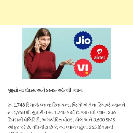
જીયો ના વોઇસ અને SMS-ઓન્લી પ્લાન
રૂ. 1,748 રિચાર્જ પ્લાન: રિલાયન્સ જિયોએ તેના રિચાર્જ પ્લાનને
રૂ. 1,958 થી સુધારીને રૂ. 1,748 કર્યો છે. આ નવો પ્લાન 336
દિવસની વેલિડિટી, અમર્યાદિત વોઇસ કોલ અને 3,600 SMS
ઓફર કરે છે. નોંધનીય છે કે, આ પ્લાન પહેલા 365 દિવસની