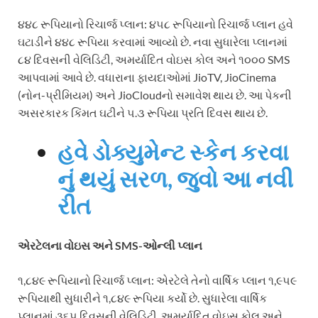
૪૪૮ રૂપિયાનો રિચાર્જ પ્લાન: ૪૫૮ રૂપિયાનો રિચાર્જ પ્લાન હવે
ઘટાડીને ૪૪૮ રૂપિયા કરવામાં આવ્યો છે. નવા સુધારેલા પ્લાનમાં
૮૪ દિવસની વેલિડિટી, અમર્યાદિત વોઇસ કોલ અને ૧૦૦૦ SMS
આપવામાં આવે છે. વધારાના ફાયદાઓમાં JioTV, JioCinema
(નોન-પ્રીમિયમ) અને JioCloudનો સમાવેશ થાય છે. આ પેકની
અસરકારક કિંમત ઘટીને ૫.૩ રૂપિયા પ્રતિ દિવસ થાય છે.
હવે ડોક્યુમેન્ટ સ્કેન કરવા
નું થયું સરળ, જુવો આ નવી
રીત
એરટેલના વોઇસ અને SMS-ઓન્લી પ્લાન
૧,૮૪૯ રૂપિયાનો રિચાર્જ પ્લાન: એરટેલે તેનો વાર્ષિક પ્લાન ૧,૯૫૯
રૂપિયાથી સુધારીને ૧,૮૪૯ રૂપિયા કર્યો છે. સુધારેલા વાર્ષિક
પ્લાનમાં ૩૬૫ દિવસની વેલિડિટી, અમર્યાદિત વોઇસ કોલ અને