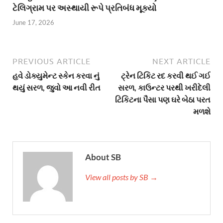
ટેલિગ્રામ પર અસ્થાયી રૂપે પ્રતિબંધ મૂક્યો
June 17, 2026
PREVIOUS ARTICLE
NEXT ARTICLE
હવે ડોક્યુમેન્ટ સ્કેન કરવા નું
ટ્રેન ટિકિટ રદ કરવી થઈ ગઈ
થયું સરળ, જુવો આ નવી રીત
સરળ, કાઉન્ટર પરથી ખરીદેલી
ટિકિટના પૈસા પણ ઘરે બેઠા પરત
મળશે
About SB
View all posts by SB →