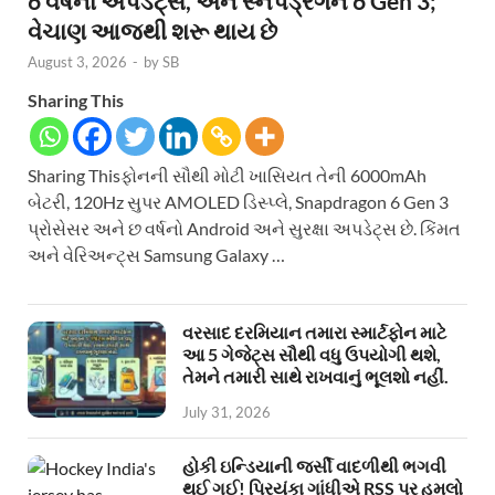
6 વર્ષનાં અપડેટ્સ, અને સ્નેપડ્રેગન 6 Gen 3;
વેચાણ આજથી શરૂ થાય છે
August 3, 2026
-
by
SB
Sharing This
Sharing Thisફોનની સૌથી મોટી ખાસિયત તેની 6000mAh
બેટરી, 120Hz સુપર AMOLED ડિસ્પ્લે, Snapdragon 6 Gen 3
પ્રોસેસર અને છ વર્ષનો Android અને સુરક્ષા અપડેટ્સ છે. કિંમત
અને વેરિઅન્ટ્સ Samsung Galaxy …
વરસાદ દરમિયાન તમારા સ્માર્ટફોન માટે
આ 5 ગેજેટ્સ સૌથી વધુ ઉપયોગી થશે,
તેમને તમારી સાથે રાખવાનું ભૂલશો નહીં.
July 31, 2026
હોકી ઇન્ડિયાની જર્સી વાદળીથી ભગવી
થઈ ગઈ! પ્રિયંકા ગાંધીએ RSS પર હુમલો