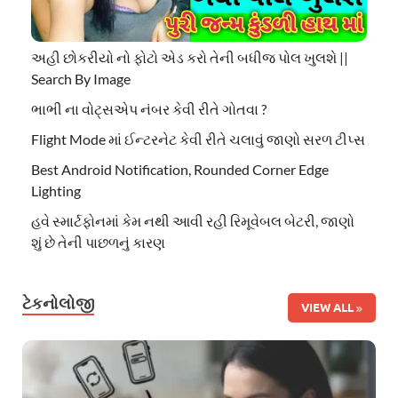
અહી છોકરીયો નો ફોટો એડ કરો તેની બધીજ પોલ ખુલશે ||
Search By Image
ભાભી ના વોટ્સએપ નંબર કેવી રીતે ગોતવા ?
Flight Mode માં ઈન્ટરનેટ કેવી રીતે ચલાવું જાણો સરળ ટીપ્સ
Best Android Notification, Rounded Corner Edge
Lighting
હવે સ્માર્ટફોનમાં કેમ નથી આવી રહી રિમૂવેબલ બેટરી, જાણો
શું છે તેની પાછળનું કારણ
ટેકનોલોજી
VIEW ALL