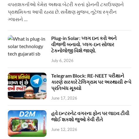
વપરાશકર્તાઓ કેમેરા અથવા બેટરી કરતાં ફોનની ટકાઉપણાને
પ્રાથમિકતા આપી રહ્યા છે. સર્વેક્ષણ મુજબ, તૂટેલા સ્ક્રીન
ગ્લાસને …
Plug-in Solar: પ્લગ ઇન કરો અને
વીજળી બનાવો. પ્લગ-ઇન સોલાર
ટેકનોલોજી વિશે જાણો.
July 6, 2026
Telegram Block: RE-NEET પરીક્ષાને
કારણે સરકારે ટેલિગ્રામ પર અસ્થાયી રૂપે
પ્રતિબંધ મૂક્યો
June 17, 2026
હવે ઇન્ટરનેટ વગરના ફોન પર લાઇવ ટીવી
જોઈ શકશો જુઓ કેવી રીતે
June 12, 2026