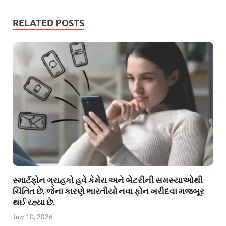
RELATED POSTS
સ્માર્ટફોન ગ્રાહકો હવે કેમેરા અને બેટરીની સમસ્યાઓથી
ચિંતિત છે, જેના કારણે ભારતીયો નવા ફોન ખરીદવા મજબૂર
થઈ રહ્યા છે.
July 10, 2026