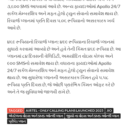
૩,૬૦૦ SMS આપવામાં આવે છે. અન્ય ફાયદાઓમાં Apollo 24/7
સર્કલ મેમ્બરશિપ અને મફત હેલો ટ્યુન સેવાનો સમાવેશ થાય છે.
રિચાર્જ પ્લાનમાં પ્રતિ દિવસ ૫.૦૬ રૂપિયાનો અસરકારક ખર્ચ
આવે છે.
૪૬૯ રૂપિયાનો રિચાર્જ પ્લાન: ૪૯૯ રૂપિયાના રિચાર્જ પ્લાનમાં
સુધારો કરવામાં આવ્યો છે અને હવે તેની કિંમત ૪૬૯ રૂપિયા છે. આ
પ્લાનમાં ૮૪ દિવસની વેલિડિટી, અમર્યાદિત વોઇસ કોલ્સ અને
૯૦૦ SMSનો સમાવેશ થાય છે. વધારાના ફાયદાઓમાં Apollo
24/7 સર્કલ મેમ્બરશિપ અને મફત હેલો ટ્યુન સેવાનો સમાવેશ
થાય છે. આ સુધારેલા પ્લાનની અસરકારક કિંમત હવે ૫.૫૮
રૂપિયા પ્રતિ દિવસ છે, જે ઓછી પ્રારંભિક કિંમત ઓફર કરે છે
અને તે જ સુવિધાઓ જાળવી રાખે છે.
TAGGED
AIRTEL - ONLY CALLING PLANS LAUNCHED 2025
JIO
એરટેલના વોઇસ અને SMS-ઓન્લી પ્લાન
જીયો ના વોઇસ અને SMS-ઓન્લી પ્લાન
પ્રીપેડ પ્લાન