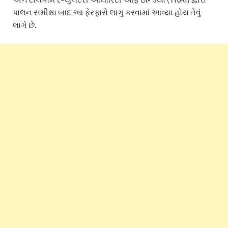
પાલન સમીક્ષા બાદ આ ફેરફારો લાગુ કરવામાં આવ્યા હોય તેવું
લાગે છે.