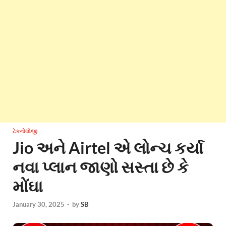
ટેકનોલોજી
Jio અને Airtel એ લોન્ચ કર્યા
નવા પ્લાન જાણો સસ્તા છે કે
મોંઘા
January 30, 2025
-
by
SB