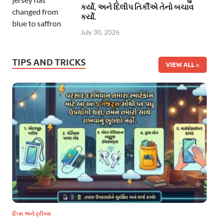
કર્યો, અને દિલીપ તિર્કીએ તેનો બચાવ
કર્યો.
July 30, 2026
TIPS AND TRICKS
VIEW ALL
ટિપ્સ અને ટ્રીક્સ