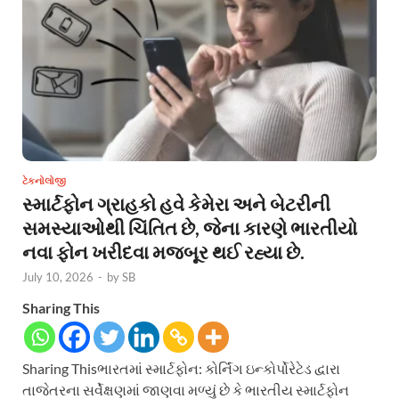
ટેકનોલોજી
સ્માર્ટફોન ગ્રાહકો હવે કેમેરા અને બેટરીની
સમસ્યાઓથી ચિંતિત છે, જેના કારણે ભારતીયો
નવા ફોન ખરીદવા મજબૂર થઈ રહ્યા છે.
July 10, 2026
-
by
SB
Sharing This
Sharing Thisભારતમાં સ્માર્ટફોન: કોર્નિંગ ઇન્કોર્પોરેટેડ દ્વારા
તાજેતરના સર્વેક્ષણમાં જાણવા મળ્યું છે કે ભારતીય સ્માર્ટફોન