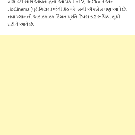
વેલિડિટી સાથે આવતો હતો. આ પેક JioTV, JioCloud અને
JioCinema (પ્રીમિયમ) જેવી Jio એપ્સની ઍક્સેસ પણ આપે છે.
નવા પ્લાનની અસરકારક કિંમત પ્રતિ દિવસ 5.2 રૂપિયા સુધી
ઘટીને આવે છે.