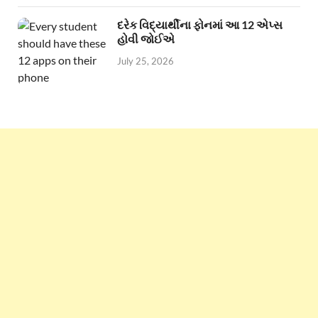
દરેક વિદ્યાર્થીના ફોનમાં આ 12 એપ્સ
હોવી જોઈએ
July 25, 2026