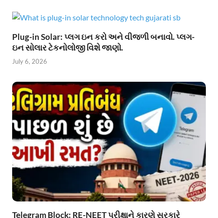
Plug-in Solar: પ્લગ ઇન કરો અને વીજળી બનાવો. પ્લગ-
ઇન સોલાર ટેકનોલોજી વિશે જાણો.
July 6, 2026
Telegram Block: RE-NEET પરીક્ષાને કારણે સરકારે