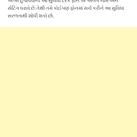
એપ્સ છુપાવવાની આ સુવિધા દરેક ફોન પર અલગ નામ અને
સેટિંગ ધરાવે છે. તેથી તમે કોઈપણ ફોનમાં સર્ચ કરીને આ સુવિધા
સરળતાથી શોધી શકો છો.