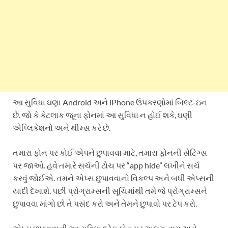
આ સુવિધા ઘણા Android અને iPhone ઉપકરણોમાં બિલ્ટ-ઇન
છે. જો કે કેટલાક જૂના ફોનમાં આ સુવિધા ન હોઈ શકે, ઘણી
એપ્લિકેશનો અને થીમ્સ કરે છે.
તમારા ફોન પર કોઈ એપને છુપાવવા માટે, તમારા ફોનની સેટિંગ્સ
પર જાઓ. હવે તમારે સર્ચની ટોચ પર “app hide” લખીને સર્ચ
કરવું જોઈએ. તમને એપ્સ છુપાવવાનો વિકલ્પ અને બધી એપ્સની
યાદી દેખાશે. પછી પ્રોગ્રામ્સની સૂચિમાંથી તમે જે પ્રોગ્રામ્સને
છુપાવવા માંગો છો તે પસંદ કરો અને તેમને છુપાવો પર ટેપ કરો.