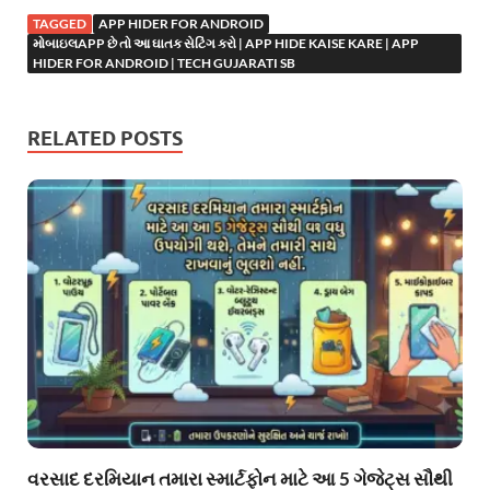
TAGGED
APP HIDER FOR ANDROID
મોબાઇલAPP છે તો આ ઘાતક સેટિંગ કરો | APP HIDE KAISE KARE | APP
HIDER FOR ANDROID | TECH GUJARATI SB
RELATED POSTS
વરસાદ દરમિયાન તમારા સ્માર્ટફોન માટે આ 5 ગેજેટ્સ સૌથી