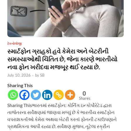
ટેકનોલોજી
સ્માર્ટફોન ગ્રાહકો હવે કેમેરા અને બેટરીની
સમસ્યાઓથી ચિંતિત છે, જેના કારણે ભારતીયો
નવા ફોન ખરીદવા મજબૂર થઈ રહ્યા છે.
July 10, 2026
-
by
SB
Sharing This
0
Shares
Sharing Thisભારતમાં સ્માર્ટફોન: કોર્નિંગ ઇન્કોર્પોરેટેડ દ્વારા
તાજેતરના સર્વેક્ષણમાં જાણવા મળ્યું છે કે ભારતીય સ્માર્ટફોન
વપરાશકર્તાઓ કેમેરા અથવા બેટરી કરતાં ફોનની ટકાઉપણાને
પ્રાથમિકતા આપી રહ્યા છે. સર્વેક્ષણ મુજબ, તૂટેલા સ્ક્રીન