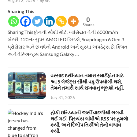
August 3, 2026
-
by
SB
Sharing This
0
Shares
Sharing Thisફોનની સૌથી મોટી ખાસિયત તેની 6000mAh
બેટરી, 120Hz સુપર AMOLED ડિસ્પ્લે, Snapdragon 6 Gen 3
પ્રોસેસર અને છ વર્ષનો Android અને સુરક્ષા અપડેટ્સ છે. કિંમત
અને વેરિઅન્ટ્સ Samsung Galaxy …
વરસાદ દરમિયાન તમારા સ્માર્ટફોન માટે
આ 5 ગેજેટ્સ સૌથી વધુ ઉપયોગી થશે,
તેમને તમારી સાથે રાખવાનું ભૂલશો નહીં.
July 31, 2026
હોકી ઇન્ડિયાની જર્સી વાદળીથી ભગવી
થઈ ગઈ! પ્રિયંકા ગાંધીએ RSS પર હુમલો
કર્યો, અને દિલીપ તિર્કીએ તેનો બચાવ
કર્યો.