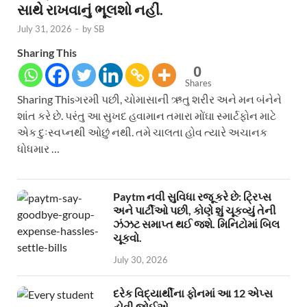
સાથે રાખવાનું ભૂલશો નહીં.
July 31, 2026
-
by
SB
Sharing This
0
Shares
Sharing Thisગરમી પછી, ચોમાસાની ઋતુ શરીર અને મન બંનેને
શાંત કરે છે. પરંતુ આ સુખદ હવામાન તમારા મોંઘા સ્માર્ટફોન માટે
એક દુઃસ્વપ્નથી ઓછું નથી. તમે ચાલતા હોવ ત્યારે અચાનક
ધોધમાર …
Paytm નવી સુવિધા રજૂ કરે છે: ટ્રિપ્સ
અને પાર્ટીઓ પછી, કોણે શું ચૂકવ્યું તેની
ઝંઝટ સમાપ્ત થઈ જશે. મિનિટોમાં બિલ
ચૂકવો.
July 30, 2026
દરેક વિદ્યાર્થીના ફોનમાં આ 12 એપ્સ
હોવી જોઈએ