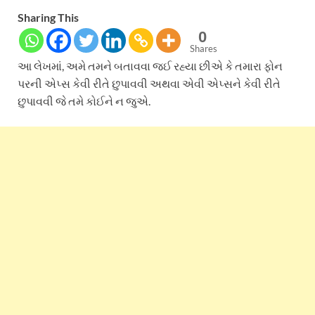
Sharing This
0
Shares
આ લેખમાં, અમે તમને બતાવવા જઈ રહ્યા છીએ કે તમારા ફોન
પરની એપ્સ કેવી રીતે છુપાવવી અથવા એવી એપ્સને કેવી રીતે
છુપાવવી જે તમે કોઈને ન જુએ.