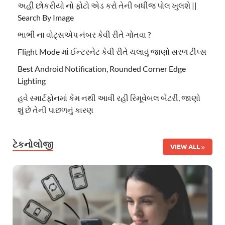
અહી છોકરીયો નો ફોટો એડ કરો તેની બધીજ પોલ ખુલશે ||
Search By Image
ભાભી ના વોટ્સએપ નંબર કેવી રીતે ગોતવા ?
Flight Mode માં ઈન્ટરનેટ કેવી રીતે ચલાવું જાણો સરળ ટીપ્સ
Best Android Notification, Rounded Corner Edge
Lighting
હવે સ્માર્ટફોનમાં કેમ નથી આવી રહી રિમૂવેબલ બેટરી, જાણો
શું છે તેની પાછળનું કારણ
ટેકનોલોજી
VIEW ALL