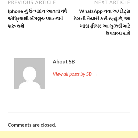
PREVIOUS ARTICLE
NEXT ARTICLE
Iphone નું ઉત્પાદન આવતા વર્ષે
WhatsApp નવા અપડેટ્સ
એપ્રિલથી બેંગલુરુ પ્લાન્ટમાં
ટેબની તૈયારી કરી રહ્યું છે, આ
શરૂ થશે
ખાસ ફીચર આ યુઝર્સ માટે
ઉપલબ્ધ થશે
About SB
View all posts by SB →
Comments are closed.