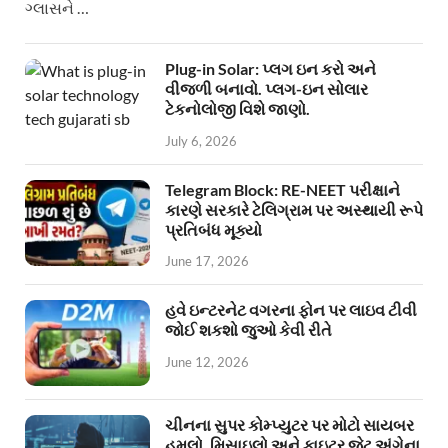
ગ્લાસને …
Plug-in Solar: પ્લગ ઇન કરો અને
વીજળી બનાવો. પ્લગ-ઇન સોલાર
ટેકનોલોજી વિશે જાણો.
July 6, 2026
Telegram Block: RE-NEET પરીક્ષાને
કારણે સરકારે ટેલિગ્રામ પર અસ્થાયી રૂપે
પ્રતિબંધ મૂક્યો
June 17, 2026
હવે ઇન્ટરનેટ વગરના ફોન પર લાઇવ ટીવી
જોઈ શકશો જુઓ કેવી રીતે
June 12, 2026
ચીનના સુપર કોમ્પ્યુટર પર મોટો સાયબર
હુમલો, મિસાઇલો અને ફાઇટર જેટ અંગેના