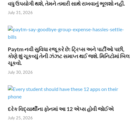
વધુ ઉપયોગી થશે, તેમને તમારી સાથે રાખવાનું ભૂલશો નહીં.
July 31, 2026
Paytm નવી સુવિધા રજૂ કરે છે: ટ્રિપ્સ અને પાર્ટીઓ પછી,
કોણે શું ચૂકવ્યું તેની ઝંઝટ સમાપ્ત થઈ જશે. મિનિટોમાં બિલ
ચૂકવો.
July 30, 2026
દરેક વિદ્યાર્થીના ફોનમાં આ 12 એપ્સ હોવી જોઈએ
July 25, 2026