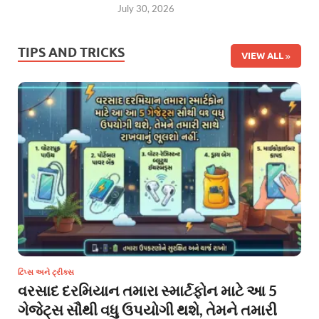
July 30, 2026
TIPS AND TRICKS
VIEW ALL
ટિપ્સ અને ટ્રીક્સ
વરસાદ દરમિયાન તમારા સ્માર્ટફોન માટે આ 5
ગેજેટ્સ સૌથી વધુ ઉપયોગી થશે, તેમને તમારી