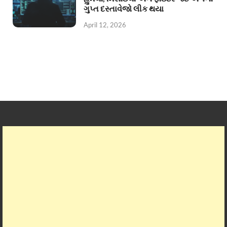
ગુપ્ત દસ્તાવેજો લીક થયા
April 12, 2026