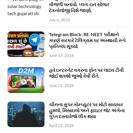
વીજળી બનાવો. પ્લગ-ઇન સોલાર
ટેકનોલોજી વિશે જાણો.
July 6, 2026
Telegram Block: RE-NEET પરીક્ષાને
કારણે સરકારે ટેલિગ્રામ પર અસ્થાયી રૂપે
પ્રતિબંધ મૂક્યો
June 17, 2026
હવે ઇન્ટરનેટ વગરના ફોન પર લાઇવ ટીવી
જોઈ શકશો જુઓ કેવી રીતે
June 12, 2026
ચીનના સુપર કોમ્પ્યુટર પર મોટો સાયબર
હુમલો, મિસાઇલો અને ફાઇટર જેટ અંગેના
ગુપ્ત દસ્તાવેજો લીક થયા
April 12, 2026