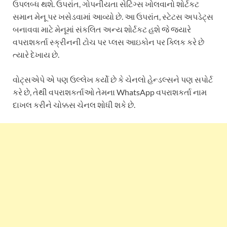
ઉપલબ્ધ થશે. ઉપરાંત, ગોપનીયતા સેટિંગ્સ ખોલવાનો શોર્ટકટ
સમાન મેનૂ પર ખસેડવામાં આવ્યો છે. આ ઉપરાંત, સ્ટેટસ અપડેટ્સ
બનાવવા માટે મેનૂમાં સંકલિત અન્ય શોર્ટકટ હશે જે જ્યારે
વપરાશકર્તા સ્ક્રીનની ટોચ પર પ્લસ આઇકોન પર ક્લિક કરે છે
ત્યારે દેખાય છે.
વોટ્સએપે એ પણ ઉલ્લેખ કર્યો છે કે ચેનલો હેન્ડલ્સને પણ સપોર્ટ
કરે છે, તેથી વપરાશકર્તાઓ તેમના WhatsApp વપરાશકર્તા નામ
દાખલ કરીને ચોક્કસ ચેનલ શોધી શકે છે.