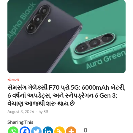
મોબાઇલ
સેમસંગ ગેલેક્સી F70 પ્રો 5G: 6000mAh બેટરી,
6 વર્ષનાં અપડેટ્સ, અને સ્નેપડ્રેગન 6 Gen 3;
વેચાણ આજથી શરૂ થાય છે
August 3, 2026
-
by
SB
Sharing This
0