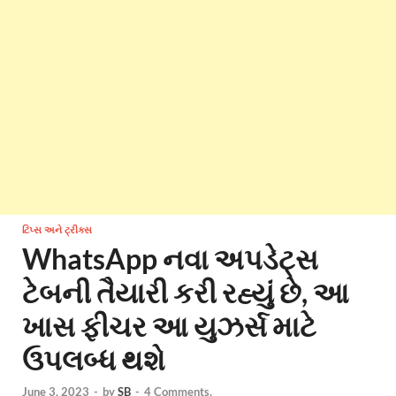
ટિપ્સ અને ટ્રીક્સ
WhatsApp નવા અપડેટ્સ
ટેબની તૈયારી કરી રહ્યું છે, આ
ખાસ ફીચર આ યુઝર્સ માટે
ઉપલબ્ધ થશે
June 3, 2023
-
by
SB
-
4 Comments.