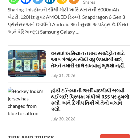
Shares
Sharing Thisફોનની સૌથી મોટી ખાસિયત તેની 6000mAh
બેટરી, 120Hz સુપર AMOLED ડિસ્પ્લે, Snapdragon 6 Gen 3
પ્રોસેસર અને છ વર્ષનો Android અને સુરક્ષા અપડેટ્સ છે. કિંમત
અને વેરિઅન્ટ્સ Samsung Galaxy …
વરસાદ દરમિયાન તમારા સ્માર્ટફોન માટે
આ 5 ગેજેટ્સ સૌથી વધુ ઉપયોગી થશે,
તેમને તમારી સાથે રાખવાનું ભૂલશો નહીં.
July 31, 2026
હોકી ઇન્ડિયાની જર્સી વાદળીથી ભગવી
થઈ ગઈ! પ્રિયંકા ગાંધીએ RSS પર હુમલો
કર્યો, અને દિલીપ તિર્કીએ તેનો બચાવ
કર્યો.
July 30, 2026
TIPS AND TRICKS