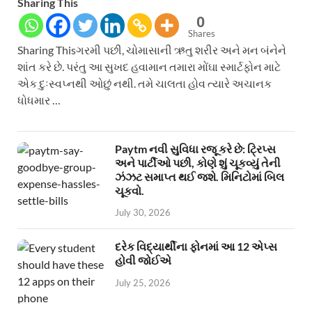
Sharing This
0
Shares
Sharing Thisગરમી પછી, ચોમાસાની ઋતુ શરીર અને મન બંનેને
શાંત કરે છે. પરંતુ આ સુખદ હવામાન તમારા મોંઘા સ્માર્ટફોન માટે
એક દુઃસ્વપ્નથી ઓછું નથી. તમે ચાલતા હોવ ત્યારે અચાનક
ધોધમાર …
Paytm નવી સુવિધા રજૂ કરે છે: ટ્રિપ્સ
અને પાર્ટીઓ પછી, કોણે શું ચૂકવ્યું તેની
ઝંઝટ સમાપ્ત થઈ જશે. મિનિટોમાં બિલ
ચૂકવો.
July 30, 2026
દરેક વિદ્યાર્થીના ફોનમાં આ 12 એપ્સ
હોવી જોઈએ
July 25, 2026