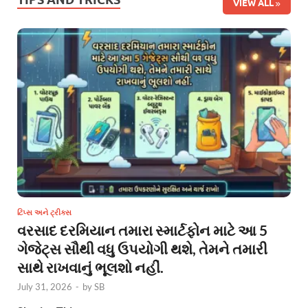
VIEW ALL
ટિપ્સ અને ટ્રીક્સ
વરસાદ દરમિયાન તમારા સ્માર્ટફોન માટે આ 5
ગેજેટ્સ સૌથી વધુ ઉપયોગી થશે, તેમને તમારી
સાથે રાખવાનું ભૂલશો નહીં.
July 31, 2026
-
by
SB