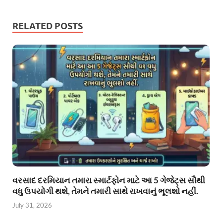
RELATED POSTS
વરસાદ દરમિયાન તમારા સ્માર્ટફોન માટે આ 5 ગેજેટ્સ સૌથી
વધુ ઉપયોગી થશે, તેમને તમારી સાથે રાખવાનું ભૂલશો નહીં.
July 31, 2026