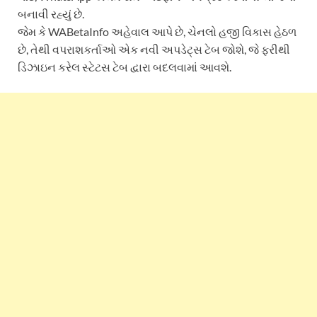
બનાવી રહ્યું છે.
જેમ કે WABetaInfo અહેવાલ આપે છે, ચેનલો હજી વિકાસ હેઠળ
છે, તેથી વપરાશકર્તાઓ એક નવી અપડેટ્સ ટેબ જોશે, જે ફરીથી
ડિઝાઇન કરેલ સ્ટેટસ ટેબ દ્વારા બદલવામાં આવશે.