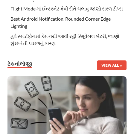
Flight Mode માં ઈન્ટરનેટ કેવી રીતે ચલાવું જાણો સરળ ટીપ્સ
Best Android Notification, Rounded Corner Edge
Lighting
હવે સ્માર્ટફોનમાં કેમ નથી આવી રહી રિમૂવેબલ બેટરી, જાણો
શું છે તેની પાછળનું કારણ
ટેકનોલોજી
VIEW ALL