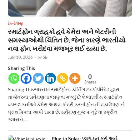
ટેકનોલોજી
સ્માર્ટફોન ગ્રાહકો હવે કેમેરા અને બેટરીની
સમસ્યાઓથી ચિંતિત છે, જેના કારણે ભારતીયો
નવા ફોન ખરીદવા મજબૂર થઈ રહ્યા છે.
July 10, 2026
-
by
SB
Sharing This
0
Shares
Sharing Thisભારતમાં સ્માર્ટફોન: કોર્નિંગ ઇન્કોર્પોરેટેડ દ્વારા
તાજેતરના સર્વેક્ષણમાં જાણવા મળ્યું છે કે ભારતીય સ્માર્ટફોન
વપરાશકર્તાઓ કેમેરા અથવા બેટરી કરતાં ફોનની ટકાઉપણાને
પ્રાથમિકતા આપી રહ્યા છે. સર્વેક્ષણ મુજબ, તૂટેલા સ્ક્રીન
ગ્લાસને …
Plug-in Solar: પ્લગ ઇન કરો અને