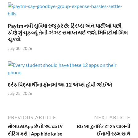
Paytm નવી સુવિધા રજૂ કરે છે: ટ્રિપ્સ અને પાર્ટીઓ પછી,
કોણે શું ચૂકવ્યું તેની ઝંઝટ સમાપ્ત થઈ જશે. મિનિટોમાં બિલ
ચૂકવો.
July 30, 2026
દરેક વિદ્યાર્થીના ફોનમાં આ 12 એપ્સ હોવી જોઈએ
July 25, 2026
PREVIOUS ARTICLE
NEXT ARTICLE
મોબાઇલApp છે તો આ ઘાતક
BGMI ટુર્નામેન્ટઃ 25 લાખની
સેટિંગ કરો | App hide kaise
ઈનામી રકમ સાથે