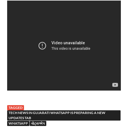
TAGGED
TECH NEWS IN GUJARATI WHATSAPP IS PREPARING A NEW
UPDATES TAB
WHATSAPP
વોટ્સએપ