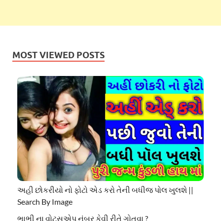
MOST VIEWED POSTS
અહી છોકરીયો નો ફોટો એડ કરો તેની બધીજ પોલ ખુલશે ||
Search By Image
ભાભી ના વોટ્સએપ નંબર કેવી રીતે ગોતવા ?