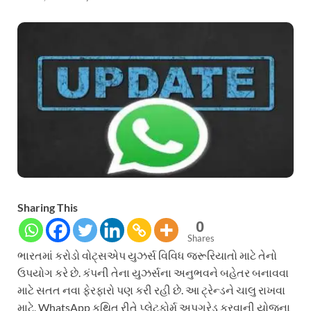
Sharing This
0
Shares
ભારતમાં કરોડો વોટ્સએપ યુઝર્સ વિવિધ જરૂરિયાતો માટે તેનો
ઉપયોગ કરે છે. કંપની તેના યુઝર્સના અનુભવને બહેતર બનાવવા
માટે સતત નવા ફેરફારો પણ કરી રહી છે. આ ટ્રેન્ડને ચાલુ રાખવા
માટે, WhatsApp કથિત રીતે પ્લેટફોર્મ અપગ્રેડ કરવાની યોજના