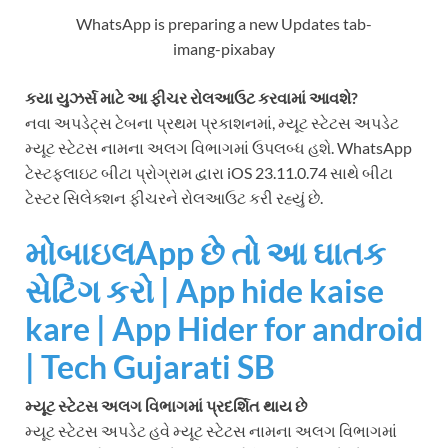
WhatsApp is preparing a new Updates tab-
imang-pixabay
કયા યુઝર્સ માટે આ ફીચર રોલઆઉટ કરવામાં આવશે?
નવા અપડેટ્સ ટેબના પ્રથમ પ્રકાશનમાં, મ્યૂટ સ્ટેટસ અપડેટ
મ્યૂટ સ્ટેટસ નામના અલગ વિભાગમાં ઉપલબ્ધ હશે. WhatsApp
ટેસ્ટફ્લાઇટ બીટા પ્રોગ્રામ દ્વારા iOS 23.11.0.74 સાથે બીટા
ટેસ્ટર સિલેક્શન ફીચરને રોલઆઉટ કરી રહ્યું છે.
મોબાઇલApp છે તો આ ઘાતક
સેટિંગ કરો | App hide kaise
kare | App Hider for android
| Tech Gujarati SB
મ્યૂટ સ્ટેટસ અલગ વિભાગમાં પ્રદર્શિત થાય છે
મ્યૂટ સ્ટેટસ અપડેટ હવે મ્યૂટ સ્ટેટસ નામના અલગ વિભાગમાં