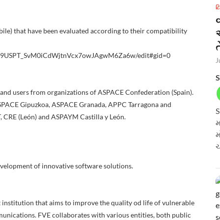
ટ
mobile) that have been evaluated according to their compatibility
ત
w92d9USPT_SvM0iCdWjtnVcx7owJAgwM6Za6w/edit#gid=0
J
S
 and users from organizations of ASPACE Confederation (Spain).
 ASPACE Gipuzkoa, ASPACE Granada, APPC Tarragona and
S
 CRE (León) and ASPAYM Castilla y León.
મ
મ
ચ
velopment of innovative software solutions.
nstitution that aims to improve the quality od life of vulnerable
ications. FVE collaborates with various entities, both public