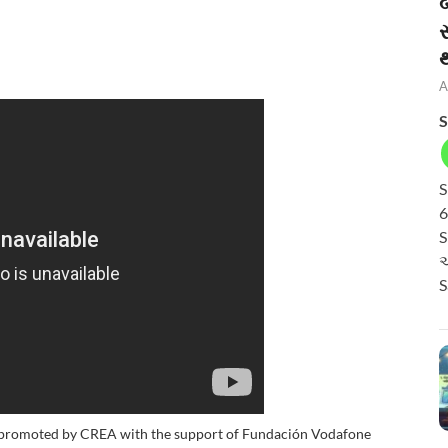
બ
A
S
S
6
S
અ
S
promoted by CREA with the support of Fundación Vodafone