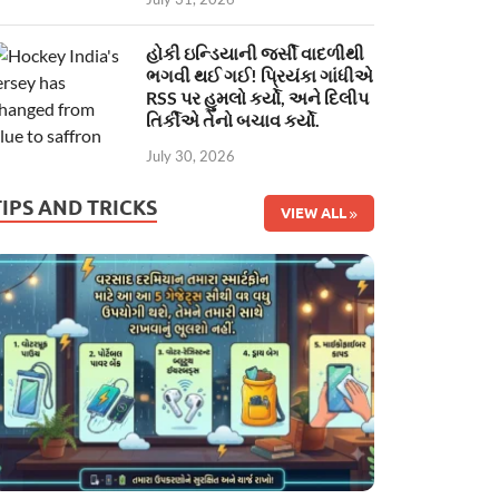
હોકી ઇન્ડિયાની જર્સી વાદળીથી
ભગવી થઈ ગઈ! પ્રિયંકા ગાંધીએ
RSS પર હુમલો કર્યો, અને દિલીપ
તિર્કીએ તેનો બચાવ કર્યો.
July 30, 2026
TIPS AND TRICKS
VIEW ALL