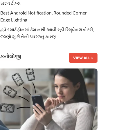
સરળ ટીપ્સ
Best Android Notification, Rounded Corner
Edge Lighting
હવે સ્માર્ટફોનમાં કેમ નથી આવી રહી રિમૂવેબલ બેટરી,
જાણો શું છે તેની પાછળનું કારણ
ટેકનોલોજી
VIEW ALL