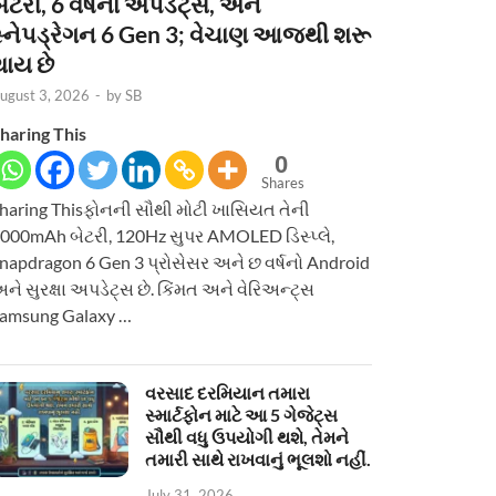
ેટરી, 6 વર્ષનાં અપડેટ્સ, અને
સ્નેપડ્રેગન 6 Gen 3; વેચાણ આજથી શરૂ
થાય છે
ugust 3, 2026
-
by
SB
haring This
0
Shares
haring Thisફોનની સૌથી મોટી ખાસિયત તેની
000mAh બેટરી, 120Hz સુપર AMOLED ડિસ્પ્લે,
napdragon 6 Gen 3 પ્રોસેસર અને છ વર્ષનો Android
ને સુરક્ષા અપડેટ્સ છે. કિંમત અને વેરિઅન્ટ્સ
amsung Galaxy …
વરસાદ દરમિયાન તમારા
સ્માર્ટફોન માટે આ 5 ગેજેટ્સ
સૌથી વધુ ઉપયોગી થશે, તેમને
તમારી સાથે રાખવાનું ભૂલશો નહીં.
July 31, 2026