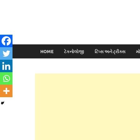
HOME
ટેકનોલોજી
ટિપ્સ અને ટ્રીક્સ
મ