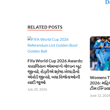
D
RELATED POSTS
Fifa World Cup 2026 Awards:
કાયલિયન એમબાપ્પે ગોલ્ડન બૂટ
જીત્યો, રોડ્રીએ શ્રેષ્ઠ ખેલાડીનો
એવોર્ડ જીત્યો, બધા વિજેતાઓની
Womens T
યાદી જુઓ
2026: મહિલા
ટીમ ઈન્ડિય
July 20, 2026
June 12, 202