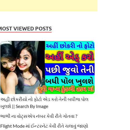
MOST VIEWED POSTS
અહી છોકરીયો નો ફોટો એડ કરો તેની બધીજ પોલ
ખુલશે || Search By Image
ભાભી ના વોટ્સએપ નંબર કેવી રીતે ગોતવા ?
Flight Mode માં ઈન્ટરનેટ કેવી રીતે ચલાવું જાણો