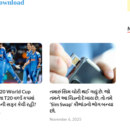
ownload
20 World Cup
તમારું સિમ ચોરી થઈ ગયું છે. જો
 T20 વર્લ્ડ કપમાં
તમને આ ચિહ્નો દેખાય છે, તો તમે
ાની સફર કેવી રહી?
‘Sim Swap’ કૌભાંડનો ભોગ બન્યા
છો.
6
November 6, 2025