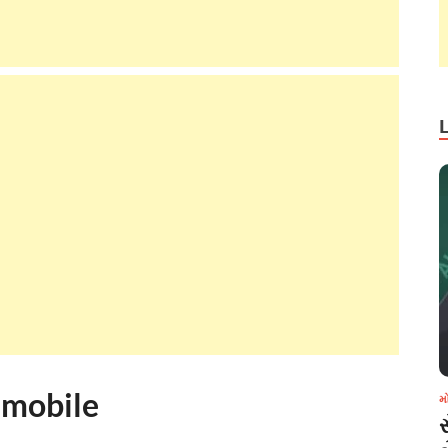
 mobile
મ