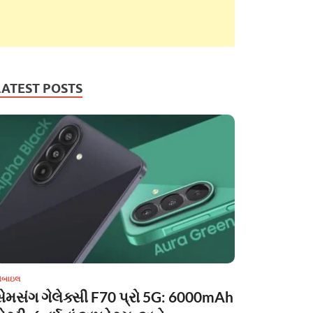
LATEST POSTS
ોબાઇલ
સેમસંગ ગેલેક્સી F70 પ્રો 5G: 6000mAh