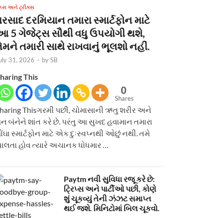
િપ્સ અને ટ્રીક્સ
વરસાદ દરમિયાન તમારા સ્માર્ટફોન માટે
આ 5 ગેજેટ્સ સૌથી વધુ ઉપયોગી થશે,
ેમને તમારી સાથે રાખવાનું ભૂલશો નહીં.
uly 31, 2026
-
by
SB
haring This
0
Shares
haring Thisગરમી પછી, ચોમાસાની ઋતુ શરીર અને
ન બંનેને શાંત કરે છે. પરંતુ આ સુખદ હવામાન તમારા
ોંઘા સ્માર્ટફોન માટે એક દુઃસ્વપ્નથી ઓછું નથી. તમે
ાલતા હોવ ત્યારે અચાનક ધોધમાર …
Paytm નવી સુવિધા રજૂ કરે છે:
ટ્રિપ્સ અને પાર્ટીઓ પછી, કોણે
શું ચૂકવ્યું તેની ઝંઝટ સમાપ્ત
થઈ જશે. મિનિટોમાં બિલ ચૂકવો.