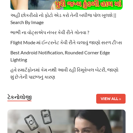
અહી છોકરીયો નો ફોટો એડ કરો તેની બધીજ પોલ ખુલશે ||
Search By Image
ભાભી ના વોટ્સએપ નંબર કેવી રીતે ગોતવા ?
Flight Mode માં ઈન્ટરનેટ કેવી રીતે ચલાવું જાણો સરળ ટીપ્સ
Best Android Notification, Rounded Corner Edge
Lighting
હવે સ્માર્ટફોનમાં કેમ નથી આવી રહી રિમૂવેબલ બેટરી, જાણો
શું છે તેની પાછળનું કારણ
ટેકનોલોજી
VIEW ALL