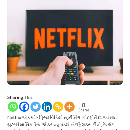
Sharing This
0
Shares
Netflix એક લોકપ્રિય વિડિયો સ્ટ્રીમિંગ પ્લેટફોર્મ છે. આ માટે
યુઝર્સે માસિક રિચાર્જ કરાવવું પડશે. નેટફ્લિક્સ ટીવી, ટેબ્લેટ