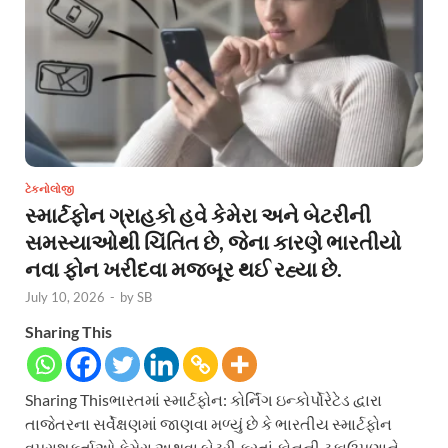
ટેકનોલોજી
સ્માર્ટફોન ગ્રાહકો હવે કેમેરા અને બેટરીની
સમસ્યાઓથી ચિંતિત છે, જેના કારણે ભારતીયો
નવા ફોન ખરીદવા મજબૂર થઈ રહ્યા છે.
July 10, 2026
-
by
SB
Sharing This
Sharing Thisભારતમાં સ્માર્ટફોન: કોર્નિંગ ઇન્કોર્પોરેટેડ દ્વારા
તાજેતરના સર્વેક્ષણમાં જાણવા મળ્યું છે કે ભારતીય સ્માર્ટફોન
વપરાશકર્તાઓ કેમેરા અથવા બેટરી કરતાં ફોનની ટકાઉપણાને