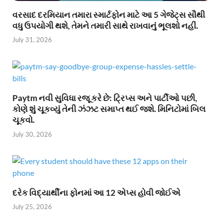
વરસાદ દરમિયાન તમારા સ્માર્ટફોન માટે આ 5 ગેજેટ્સ સૌથી
વધુ ઉપયોગી થશે, તેમને તમારી સાથે રાખવાનું ભૂલશો નહીં.
July 31, 2026
Paytm નવી સુવિધા રજૂ કરે છે: ટ્રિપ્સ અને પાર્ટીઓ પછી,
કોણે શું ચૂકવ્યું તેની ઝંઝટ સમાપ્ત થઈ જશે. મિનિટોમાં બિલ
ચૂકવો.
July 30, 2026
દરેક વિદ્યાર્થીના ફોનમાં આ 12 એપ્સ હોવી જોઈએ
July 25, 2026