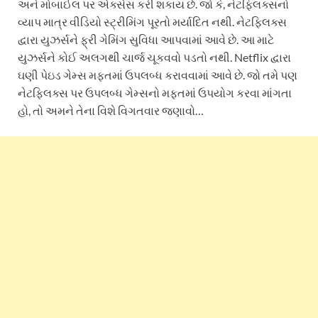
અને મોબાઈલ પર એક્સેસ કરી શકાય છે. જો કે, નેટફ્લિક્સનો
વ્યાપ માત્ર વીડિયો સ્ટ્રીમિંગ પૂરતો મર્યાદિત નથી. નેટફ્લિક્સ
દ્વારા યુઝર્સને ફ્રી ગેમિંગ સુવિધા આપવામાં આવે છે. આ માટે
યુઝર્સને કોઈ અલગથી ચાર્જ ચૂકવવો પડતો નથી. Netflix દ્વારા
ઘણી પેઇડ ગેમ્સ મફતમાં ઉપલબ્ધ કરાવવામાં આવે છે. જો તમે પણ
નેટફ્લિક્સ પર ઉપલબ્ધ ગેમ્સનો મફતમાં ઉપયોગ કરવા માંગતા
હો, તો અમને તેના વિશે વિગતવાર જણાવો…