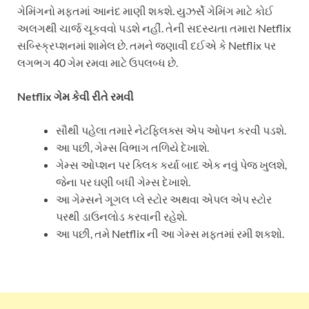
ગેમિંગનો મફતમાં આનંદ માણી શકશે. યુઝર્સે ગેમિંગ માટે કોઈ
અલગથી ચાર્જ ચૂકવવો પડશે નહીં. તેની સદસ્યતા તમારા Netflix
સબ્સ્ક્રિપ્શનમાં શામેલ છે. તમને જણાવી દઈએ કે Netflix પર
લગભગ 40 ગેમ રમવા માટે ઉપલબ્ધ છે.
Netflix ગેમ કેવી રીતે રમવી
સૌથી પહેલા તમારે નેટફ્લિક્સ એપ ઓપન કરવી પડશે.
આ પછી, ગેમ્સ વિભાગ તળિયે દેખાશે.
ગેમ્સ ઓપ્શન પર ક્લિક કર્યા બાદ એક નવું પેજ ખુલશે,
જેના પર ઘણી બધી ગેમ્સ દેખાશે.
આ ગેમ્સને ગૂગલ પ્લે સ્ટોર અથવા એપલ એપ સ્ટોર
પરથી ડાઉનલોડ કરવાની રહેશે.
આ પછી, તમે Netflix ની આ ગેમ્સ મફતમાં રમી શકશો.