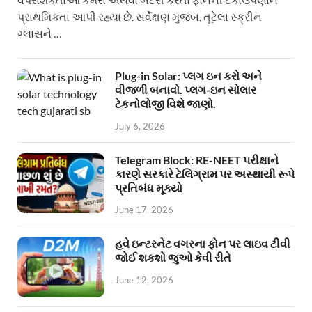
પ્રાથમિકતા આપી રહ્યા છે. સર્વેક્ષણ મુજબ, તૂટેલા સ્ક્રીન
ગ્લાસને …
Plug-in Solar: પ્લગ ઇન કરો અને
વીજળી બનાવો. પ્લગ-ઇન સોલાર
ટેકનોલોજી વિશે જાણો.
July 6, 2026
Telegram Block: RE-NEET પરીક્ષાને
કારણે સરકારે ટેલિગ્રામ પર અસ્થાયી રૂપે
પ્રતિબંધ મૂક્યો
June 17, 2026
હવે ઇન્ટરનેટ વગરના ફોન પર લાઇવ ટીવી
જોઈ શકશો જુઓ કેવી રીતે
June 12, 2026