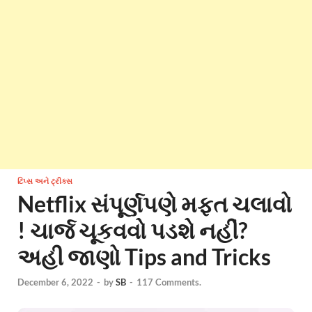
ટિપ્સ અને ટ્રીક્સ
Netflix સંપૂર્ણપણે મફત ચલાવો
! ચાર્જ ચૂકવવો પડશે નહીં?
અહી જાણો Tips and Tricks
December 6, 2022
-
by
SB
-
117 Comments.