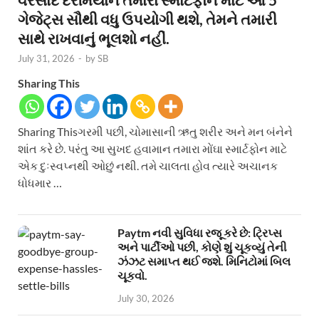
ગેજેટ્સ સૌથી વધુ ઉપયોગી થશે, તેમને તમારી
સાથે રાખવાનું ભૂલશો નહીં.
July 31, 2026
-
by
SB
Sharing This
Sharing Thisગરમી પછી, ચોમાસાની ઋતુ શરીર અને મન બંનેને
શાંત કરે છે. પરંતુ આ સુખદ હવામાન તમારા મોંઘા સ્માર્ટફોન માટે
એક દુઃસ્વપ્નથી ઓછું નથી. તમે ચાલતા હોવ ત્યારે અચાનક
ધોધમાર …
Paytm નવી સુવિધા રજૂ કરે છે: ટ્રિપ્સ
અને પાર્ટીઓ પછી, કોણે શું ચૂકવ્યું તેની
ઝંઝટ સમાપ્ત થઈ જશે. મિનિટોમાં બિલ
ચૂકવો.
July 30, 2026