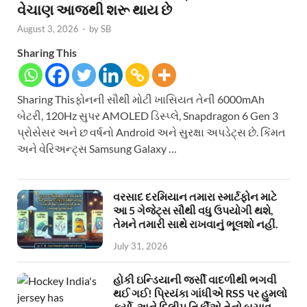
વેચાણ આજથી શરૂ થાય છે
August 3, 2026
-
by
SB
Sharing This
Sharing Thisફોનની સૌથી મોટી ખાસિયત તેની 6000mAh
બેટરી, 120Hz સુપર AMOLED ડિસ્પ્લે, Snapdragon 6 Gen 3
પ્રોસેસર અને છ વર્ષનો Android અને સુરક્ષા અપડેટ્સ છે. કિંમત
અને વેરિઅન્ટ્સ Samsung Galaxy …
વરસાદ દરમિયાન તમારા સ્માર્ટફોન માટે
આ 5 ગેજેટ્સ સૌથી વધુ ઉપયોગી થશે,
તેમને તમારી સાથે રાખવાનું ભૂલશો નહીં.
July 31, 2026
હોકી ઇન્ડિયાની જર્સી વાદળીથી ભગવી
થઈ ગઈ! પ્રિયંકા ગાંધીએ RSS પર હુમલો
કર્યો, અને દિલીપ તિર્કીએ તેનો બચાવ