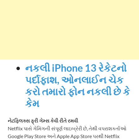
નકલી iPhone 13 રેકેટનો
પર્દાફાશ, ઓનલાઈન ચેક
કરો તમારો ફોન નકલી છે કે
કેમ
નેટફ્લિક્સ ફ્રી ગેમ્સ કેવી રીતે રમવી
Netflix પાસે ગેમિંગની સંપૂર્ણ લાઇબ્રેરી છે, તેથી વપરાશકર્તાઓ
Google Play Store અને Apple App Store પરથી Netflix