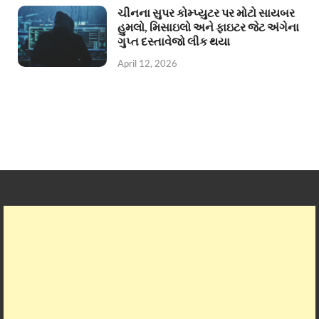
ચીનના સુપર કોમ્પ્યુટર પર મોટો સાયબર
હુમલો, મિસાઇલો અને ફાઇટર જેટ અંગેના
ગુપ્ત દસ્તાવેજો લીક થયા
April 12, 2026