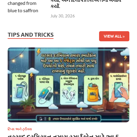
કર્યો.
July 30, 2026
TIPS AND TRICKS
VIEW ALL
ટિપ્સ અને ટ્રીક્સ
વરસાદ દરમિયાન તમારા સ્માર્ટફોન માટે આ 5