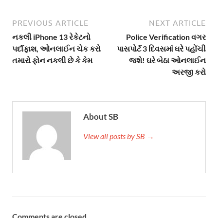
PREVIOUS ARTICLE
NEXT ARTICLE
નકલી iPhone 13 રેકેટનો
Police Verification વગર
પર્દાફાશ, ઓનલાઈન ચેક કરો
પાસપોર્ટ 3 દિવસમાં ઘરે પહોંચી
તમારો ફોન નકલી છે કે કેમ
જશે! ઘરે બેઠા ઓનલાઈન
અરજી કરો
About SB
View all posts by SB →
Comments are closed.