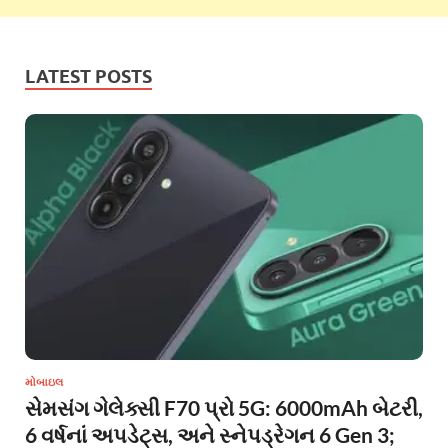
LATEST POSTS
મોબાઇલ
સેમસંગ ગેલેક્સી F70 પ્રો 5G: 6000mAh બેટરી,
6 વર્ષનાં અપડેટ્સ, અને સ્નેપડ્રેગન 6 Gen 3;