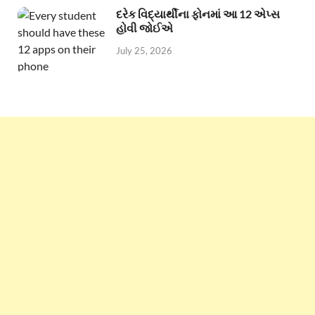
દરેક વિદ્યાર્થીના ફોનમાં આ 12 એપ્સ
હોવી જોઈએ
July 25, 2026