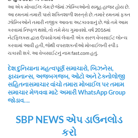
આ એક મોબાઈલ ગેમ છે જેમાં ઝોમ્બિઓનો સમૂહ હાજર હોય છે.
આ રમતમાં તમારી પાસે શક્તિશાળી શસ્ત્રો છે. તમારે રમતમાં ફક્ત
ઝોમ્બિઓને તમારી નજીક આવતા અટકાવવાનું છે. જો તમે આમ
કરવામાં નિષ્ફળ થશો, તો તમે મેચ ગુમાવશો. વર્ષ 2016માં
નેટફ્લિક્સ દ્વારા ઉપયોગમાં લેવાતી એક સરળ વેબસાઈટ લોન્ચ
કરવામાં આવી હતી, જેથી વપરાશકર્તાઓ મોબાઈલની સ્પીડ
ચકાસી શકે. આ વેબસાઈટનું નામ fast.com હતું.
દેશ દુનિયાના મહત્વપૂર્ણ સમાચારો, બિઝનેસ,
ફાયનાન્સ, અજબગજબ, ઓટો અને ટેક્નોલોજી
સહિતનાસમાચાર વાંચો તમારા મોબાઈલ પર તમામ
સમાચાર મેળવવા માટે અમારી WhatsApp Group
જોડાવ….
SBP NEWS એપ ડાઉનલોડ
કરો