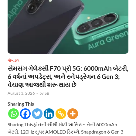
મોબાઇલ
સેમસંગ ગેલેક્સી F70 પ્રો 5G: 6000mAh બેટરી,
6 વર્ષનાં અપડેટ્સ, અને સ્નેપડ્રેગન 6 Gen 3;
વેચાણ આજથી શરૂ થાય છે
August 3, 2026
-
by
SB
Sharing This
Sharing Thisફોનની સૌથી મોટી ખાસિયત તેની 6000mAh
બેટરી, 120Hz સુપર AMOLED ડિસ્પ્લે, Snapdragon 6 Gen 3