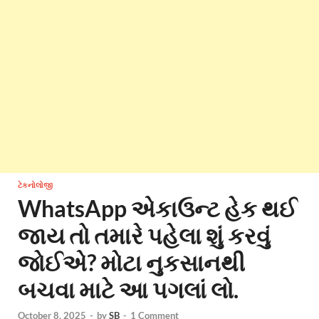
ટેકનોલોજી
WhatsApp એકાઉન્ટ હેક થઈ
જાય તો તમારે પહેલા શું કરવું
જોઈએ? મોટા નુકસાનથી
બચવા માટે આ પગલાં લો.
October 8, 2025
-
by
SB
-
1 Comment