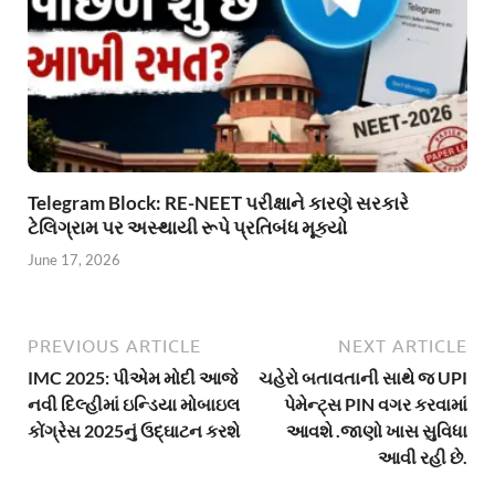
Telegram Block: RE-NEET પરીક્ષાને કારણે સરકારે
ટેલિગ્રામ પર અસ્થાયી રૂપે પ્રતિબંધ મૂક્યો
June 17, 2026
PREVIOUS ARTICLE
NEXT ARTICLE
IMC 2025: પીએમ મોદી આજે
ચહેરો બતાવતાની સાથે જ UPI
નવી દિલ્હીમાં ઇન્ડિયા મોબાઇલ
પેમેન્ટ્સ PIN વગર કરવામાં
કોંગ્રેસ 2025નું ઉદ્ઘાટન કરશે
આવશે .જાણો ખાસ સુવિધા
આવી રહી છે.