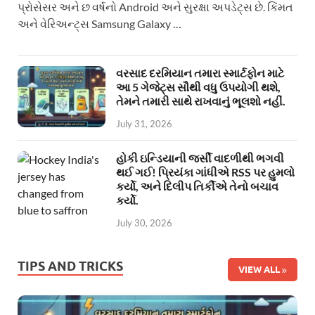
પ્રોસેસર અને છ વર્ષનો Android અને સુરક્ષા અપડેટ્સ છે. કિંમત
અને વેરિઅન્ટ્સ Samsung Galaxy …
વરસાદ દરમિયાન તમારા સ્માર્ટફોન માટે
આ 5 ગેજેટ્સ સૌથી વધુ ઉપયોગી થશે,
તેમને તમારી સાથે રાખવાનું ભૂલશો નહીં.
July 31, 2026
હોકી ઇન્ડિયાની જર્સી વાદળીથી ભગવી
થઈ ગઈ! પ્રિયંકા ગાંધીએ RSS પર હુમલો
કર્યો, અને દિલીપ તિર્કીએ તેનો બચાવ
કર્યો.
July 30, 2026
TIPS AND TRICKS
VIEW ALL