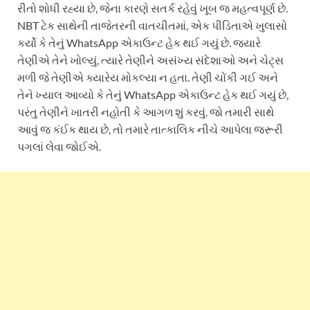
રીતો શોધી રહ્યા છે, જેના કારણે સતર્ક રહેવું ખૂબ જ મહત્વપૂર્ણ છે.
NBT ટેક સાથેની તાજેતરની વાતચીતમાં, એક પીડિતાએ ખુલાસો
કર્યો કે તેનું WhatsApp એકાઉન્ટ હેક થઈ ગયું છે. જ્યારે
તેણીએ તેને ખોલ્યું, ત્યારે તેણીને અસંખ્ય સંદેશાઓ અને ચેટ્સ
મળી જે તેણીએ ક્યારેય મોકલ્યા ન હતા. તેણી ચોંકી ગઈ અને
તેને ખ્યાલ આવ્યો કે તેનું WhatsApp એકાઉન્ટ હેક થઈ ગયું છે,
પરંતુ તેણીને ખાતરી નહોતી કે આગળ શું કરવું. જો તમારી સાથે
આવું જ કંઈક થાય છે, તો તમારે તાત્કાલિક નીચે આપેલા જરૂરી
પગલાં લેવા જોઈએ.