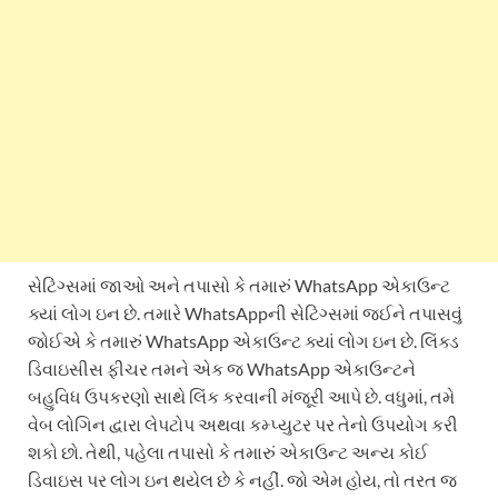
સેટિંગ્સમાં જાઓ અને તપાસો કે તમારું WhatsApp એકાઉન્ટ
ક્યાં લોગ ઇન છે. તમારે WhatsAppની સેટિંગ્સમાં જઈને તપાસવું
જોઈએ કે તમારું WhatsApp એકાઉન્ટ ક્યાં લોગ ઇન છે. લિંક્ડ
ડિવાઇસીસ ફીચર તમને એક જ WhatsApp એકાઉન્ટને
બહુવિધ ઉપકરણો સાથે લિંક કરવાની મંજૂરી આપે છે. વધુમાં, તમે
વેબ લોગિન દ્વારા લેપટોપ અથવા કમ્પ્યુટર પર તેનો ઉપયોગ કરી
શકો છો. તેથી, પહેલા તપાસો કે તમારું એકાઉન્ટ અન્ય કોઈ
ડિવાઇસ પર લોગ ઇન થયેલ છે કે નહીં. જો એમ હોય, તો તરત જ