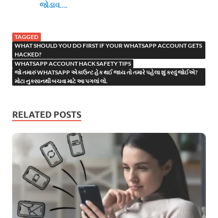
જોડાવ….
TAGGED
WHAT SHOULD YOU DO FIRST IF YOUR WHATSAPP ACCOUNT GETS
HACKED?
WHATSAPP ACCOUNT HACK SAFETY TIPS
જો તમારું WHATSAPP એકાઉન્ટ હેક થઈ જાય તો તમારે પહેલા શું કરવું જોઈએ?
મોટા નુકસાનથી બચવા માટે આ પગલાં લો.
RELATED POSTS