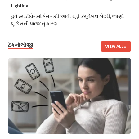
Lighting
હવે સ્માર્ટફોનમાં કેમ નથી આવી રહી રિમૂવેબલ બેટરી, જાણો
શું છે તેની પાછળનું કારણ
ટેકનોલોજી
VIEW ALL