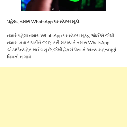
પહેલા, તમારા WhatsApp પર સ્ટેટસ મૂકો.
તમારે પહેલા તમારા WhatsApp પર સ્ટેટસ મૂકવું જોઈએ જેથી
તમારા બધા સંપર્કોને જાણ કરી શકાય કે તમારું WhatsApp
એકાઉન્ટ હેક થઈ ગયું છે, જેથી હેકર્સ પૈસા કે અન્ય મહત્વપૂર્ણ
વિગતો ન માંગે.