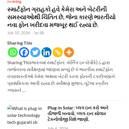
ટેકનોલોજી
સ્માર્ટફોન ગ્રાહકો હવે કેમેરા અને બેટરીની
સમસ્યાઓથી ચિંતિત છે, જેના કારણે ભારતીયો
નવા ફોન ખરીદવા મજબૂર થઈ રહ્યા છે.
July 10, 2026
-
by
SB
Sharing This
Sharing Thisભારતમાં સ્માર્ટફોન: કોર્નિંગ ઇન્કોર્પોરેટેડ દ્વારા
તાજેતરના સર્વેક્ષણમાં જાણવા મળ્યું છે કે ભારતીય સ્માર્ટફોન
વપરાશકર્તાઓ કેમેરા અથવા બેટરી કરતાં ફોનની ટકાઉપણાને
પ્રાથમિકતા આપી રહ્યા છે. સર્વેક્ષણ મુજબ, તૂટેલા સ્ક્રીન
ગ્લાસને …
Plug-in Solar: પ્લગ ઇન કરો અને
વીજળી બનાવો. પ્લગ-ઇન સોલાર
ટેકનોલોજી વિશે જાણો.
July 6, 2026