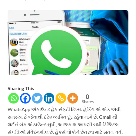
Sharing This
0
Shares
WhatsApp એકાઉન્ટ હેક સેફ્ટી ટિપ્સ: હેકિંગ એ એક એવી
સમસ્યા છે જેનાથી દરેક વ્યક્તિ દૂર રહેવા માંગે છે. Gmail થી
લઈને બેંક એકાઉન્ટ સુધી, આજકાલ આપણી બધી ડિજિટલ
સંપત્તિઓ સંવેદનશીલ છે. હેકર્સ લોકોને છેતરવા માટે સતત નવી