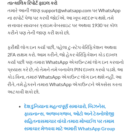
તાત્કાલિક રિપોર્ટ ફાઇલ કરો
તમારે આની જાણ support@whatsapp.com પર WhatsApp
ના સપોર્ટ પેજ પર કરવી જોઈએ. આ ખૂબ મદદરૂપ થશે. તમે
સત્તાવાર સાયબર ક્રાઇમ વેબસાઇટ પર અથવા 1930 પર કૉલ
કરીને પણ તેની જાણ કરી શકો છો.
ફરીથી લોગ ઇન કર્યા પછી, પહેલા ટુ-સ્ટેપ વેરિફિકેશન અથવા
2FA સક્ષમ કરો. આમ કરીને, જો હેકર વેરિફિકેશન કોડ દાખલ
કર્યા પછી પણ તમારા WhatsApp એકાઉન્ટમાં લોગ ઇન કરવાનો
પ્રયાસ કરે છે, તો તેમને તમે બનાવેલ PIN દાખલ કરવો પડશે. આ
કોડ વિના, તમારું WhatsApp એકાઉન્ટ લોગ ઇન થશે નહીં. આ
રીતે, તમે હેકરને તમારા WhatsApp એકાઉન્ટને ઍક્સેસ કરતા
અટકાવી શકો છો.
દેશ દુનિયાના મહત્વપૂર્ણ સમાચારો, બિઝનેસ,
ફાયનાન્સ, અજબગજબ, ઓટો અને ટેક્નોલોજી
સહિતનાસમાચાર વાંચો તમારા મોબાઈલ પર તમામ
સમાચાર મેળવવા માટે અમારી WhatsApp Group