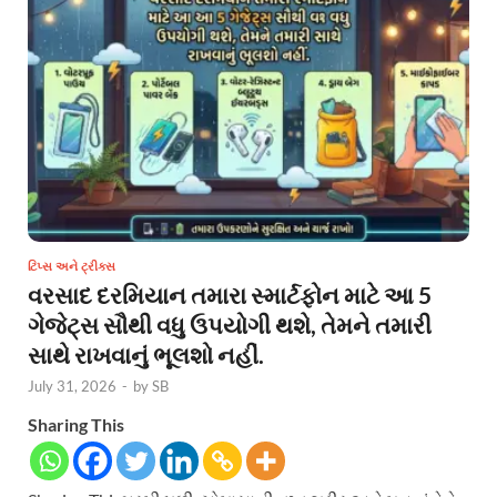
ટિપ્સ અને ટ્રીક્સ
વરસાદ દરમિયાન તમારા સ્માર્ટફોન માટે આ 5
ગેજેટ્સ સૌથી વધુ ઉપયોગી થશે, તેમને તમારી
સાથે રાખવાનું ભૂલશો નહીં.
July 31, 2026
-
by
SB
Sharing This