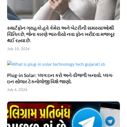
સ્માર્ટફોન ગ્રાહકો હવે કેમેરા અને બેટરીની સમસ્યાઓથી
ચિંતિત છે, જેના કારણે ભારતીયો નવા ફોન ખરીદવા મજબૂર
થઈ રહ્યા છે.
July 10, 2026
Plug-in Solar: પ્લગ ઇન કરો અને વીજળી બનાવો. પ્લગ-
ઇન સોલાર ટેકનોલોજી વિશે જાણો.
July 6, 2026