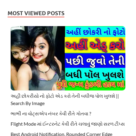
MOST VIEWED POSTS
અહી છોકરીયો નો ફોટો એડ કરો તેની બધીજ પોલ ખુલશે ||
Search By Image
ભાભી ના વોટ્સએપ નંબર કેવી રીતે ગોતવા ?
Flight Mode માં ઈન્ટરનેટ કેવી રીતે ચલાવું જાણો સરળ ટીપ્સ
Best Android Notification, Rounded Corner Edge