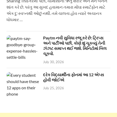
Sharing Thisગરમી પછી, ચોમાસાની ઋતુ શરીર અને મન બંનેને
શાંત કરે છે. પરંતુ આ સુખદ હવામાન તમારા મોંઘા સ્માર્ટફોન માટે
એક દુઃસ્વપ્નથી ઓછું નથી. તમે ચાલતા હોવ ત્યારે અચાનક
ધોધમાર …
Paytm નવી સુવિધા રજૂ કરે છે: ટ્રિપ્સ
અને પાર્ટીઓ પછી, કોણે શું ચૂકવ્યું તેની
ઝંઝટ સમાપ્ત થઈ જશે. મિનિટોમાં બિલ
ચૂકવો.
July 30, 2026
દરેક વિદ્યાર્થીના ફોનમાં આ 12 એપ્સ
હોવી જોઈએ
July 25, 2026