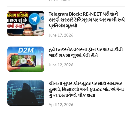
Telegram Block: RE-NEET પરીક્ષાને
કારણે સરકારે ટેલિગ્રામ પર અસ્થાયી રૂપે
પ્રતિબંધ મૂક્યો
June 17, 2026
હવે ઇન્ટરનેટ વગરના ફોન પર લાઇવ ટીવી
જોઈ શકશો જુઓ કેવી રીતે
June 12, 2026
ચીનના સુપર કોમ્પ્યુટર પર મોટો સાયબર
હુમલો, મિસાઇલો અને ફાઇટર જેટ અંગેના
ગુપ્ત દસ્તાવેજો લીક થયા
April 12, 2026