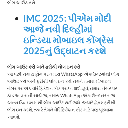
લોગ આઉટ કરો.
IMC 2025: પીએમ મોદી
આજે નવી દિલ્હીમાં
ઇન્ડિયા મોબાઇલ કોંગ્રેસ
2025નું ઉદ્ઘાટન કરશે
લોગ આઉટ કરો અને ફરીથી લોગ ઇન કરો
આ પછી, તમારા ફોન પર તમારા WhatsApp એકાઉન્ટમાંથી લોગ
આઉટ કરો અને ફરીથી લોગ ઇન કરો. તમને તમારા મોબાઇલ
નંબર પર એક વેરિફિકેશન કોડ પ્રાપ્ત થશે. હવે, તમારા નંબર પર
કોડ આવતાની સાથે જ, તમારું WhatsApp એકાઉન્ટ તરત જ
અન્ય ડિવાઇસમાંથી લોગ આઉટ થઈ જશે. જ્યારે હેકર ફરીથી
લોગ ઇન કરશે, ત્યારે તેમને વેરિફિકેશન કોડ માટે પણ પૂછવામાં
આવશે.