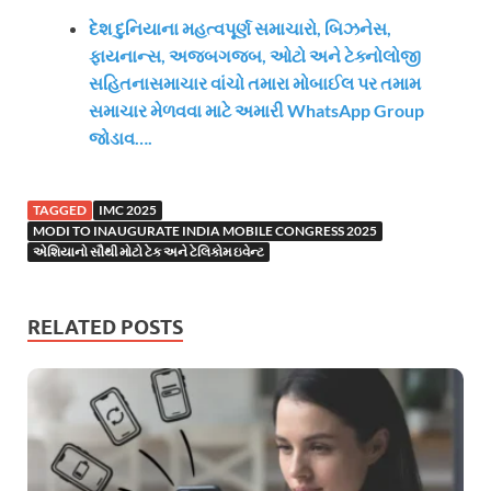
દેશ દુનિયાના મહત્વપૂર્ણ સમાચારો, બિઝનેસ,
ફાયનાન્સ, અજબગજબ, ઓટો અને ટેક્નોલોજી
સહિતનાસમાચાર વાંચો તમારા મોબાઈલ પર તમામ
સમાચાર મેળવવા માટે અમારી WhatsApp Group
જોડાવ….
TAGGED
IMC 2025
MODI TO INAUGURATE INDIA MOBILE CONGRESS 2025
એશિયાનો સૌથી મોટો ટેક અને ટેલિકોમ ઇવેન્ટ
RELATED POSTS