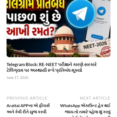
Telegram Block: RE-NEET પરીક્ષાને કારણે સરકારે
ટેલિગ્રામ પર અસ્થાયી રૂપે પ્રતિબંધ મૂક્યો
June 17, 2026
PREVIOUS ARTICLE
NEXT ARTICLE
Arattai APPના એ ફીચર્સ
WhatsApp એકાઉન્ટ હેક થઈ
અને કેવી રીતે યુજ કરવી
જાય તો તમારે પહેલા શું કરવું