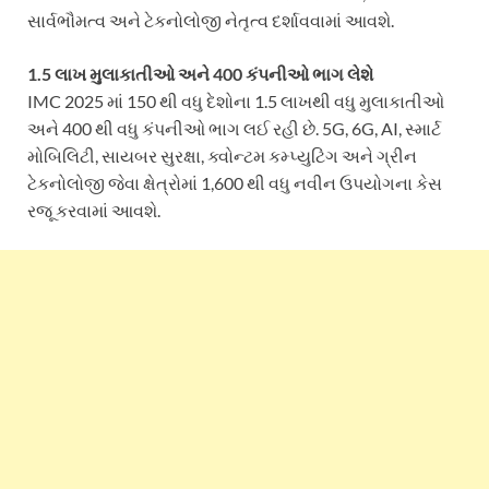
સાર્વભૌમત્વ અને ટેકનોલોજી નેતૃત્વ દર્શાવવામાં આવશે.
1.5 લાખ મુલાકાતીઓ અને 400 કંપનીઓ ભાગ લેશે
IMC 2025 માં 150 થી વધુ દેશોના 1.5 લાખથી વધુ મુલાકાતીઓ
અને 400 થી વધુ કંપનીઓ ભાગ લઈ રહી છે. 5G, 6G, AI, સ્માર્ટ
મોબિલિટી, સાયબર સુરક્ષા, ક્વોન્ટમ કમ્પ્યુટિંગ અને ગ્રીન
ટેકનોલોજી જેવા ક્ષેત્રોમાં 1,600 થી વધુ નવીન ઉપયોગના કેસ
રજૂ કરવામાં આવશે.