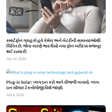
સ્માર્ટફોન ગ્રાહકો હવે કેમેરા અને બેટરીની સમસ્યાઓથી
ચિંતિત છે, જેના કારણે ભારતીયો નવા ફોન ખરીદવા મજબૂર
થઈ રહ્યા છે.
July 10, 2026
Plug-in Solar: પ્લગ ઇન કરો અને વીજળી બનાવો. પ્લગ-
ઇન સોલાર ટેકનોલોજી વિશે જાણો.
July 6, 2026