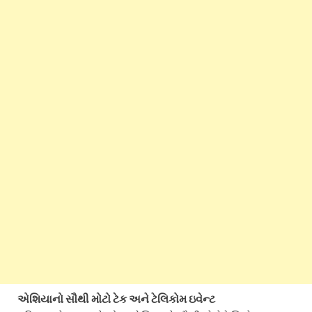
એશિયાનો સૌથી મોટો ટેક અને ટેલિકોમ ઇવેન્ટ