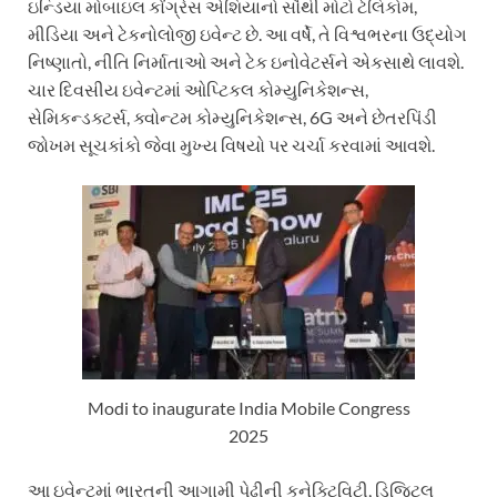
ઇન્ડિયા મોબાઇલ કોંગ્રેસ એશિયાનો સૌથી મોટો ટેલિકોમ,
મીડિયા અને ટેકનોલોજી ઇવેન્ટ છે. આ વર્ષે, તે વિશ્વભરના ઉદ્યોગ
નિષ્ણાતો, નીતિ નિર્માતાઓ અને ટેક ઇનોવેટર્સને એકસાથે લાવશે.
ચાર દિવસીય ઇવેન્ટમાં ઓપ્ટિકલ કોમ્યુનિકેશન્સ,
સેમિકન્ડક્ટર્સ, ક્વોન્ટમ કોમ્યુનિકેશન્સ, 6G અને છેતરપિંડી
જોખમ સૂચકાંકો જેવા મુખ્ય વિષયો પર ચર્ચા કરવામાં આવશે.
Modi to inaugurate India Mobile Congress
2025
આ ઇવેન્ટમાં ભારતની આગામી પેઢીની કનેક્ટિવિટી, ડિજિટલ