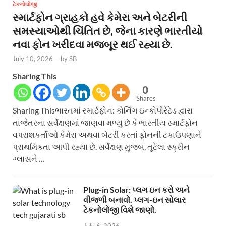
ટેકનોલોજી
સ્માર્ટફોન ગ્રાહકો હવે કેમેરા અને બેટરીની
સમસ્યાઓથી ચિંતિત છે, જેના કારણે ભારતીયો
નવા ફોન ખરીદવા મજબૂર થઈ રહ્યા છે.
July 10, 2026
-
by
SB
Sharing This
0
Shares
Sharing Thisભારતમાં સ્માર્ટફોન: કોર્નિંગ ઇન્કોર્પોરેટેડ દ્વારા
તાજેતરના સર્વેક્ષણમાં જાણવા મળ્યું છે કે ભારતીય સ્માર્ટફોન
વપરાશકર્તાઓ કેમેરા અથવા બેટરી કરતાં ફોનની ટકાઉપણાને
પ્રાથમિકતા આપી રહ્યા છે. સર્વેક્ષણ મુજબ, તૂટેલા સ્ક્રીન
ગ્લાસને …
Plug-in Solar: પ્લગ ઇન કરો અને
વીજળી બનાવો. પ્લગ-ઇન સોલાર
ટેકનોલોજી વિશે જાણો.
July 6, 2026