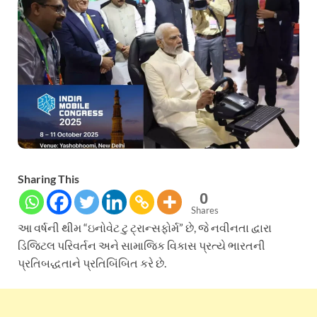
Sharing This
0
Shares
આ વર્ષની થીમ “ઇનોવેટ ટુ ટ્રાન્સફોર્મ” છે, જે નવીનતા દ્વારા
ડિજિટલ પરિવર્તન અને સામાજિક વિકાસ પ્રત્યે ભારતની
પ્રતિબદ્ધતાને પ્રતિબિંબિત કરે છે.