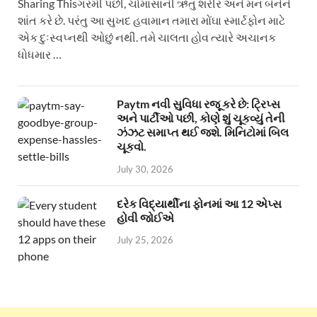
Sharing Thisગરમી પછી, ચોમાસાની ઋતુ શરીર અને મન બંનેને
શાંત કરે છે. પરંતુ આ સુખદ હવામાન તમારા મોંઘા સ્માર્ટફોન માટે
એક દુઃસ્વપ્નથી ઓછું નથી. તમે ચાલતા હોવ ત્યારે અચાનક
ધોધમાર …
Paytm નવી સુવિધા રજૂ કરે છે: ટ્રિપ્સ
અને પાર્ટીઓ પછી, કોણે શું ચૂકવ્યું તેની
ઝંઝટ સમાપ્ત થઈ જશે. મિનિટોમાં બિલ
ચૂકવો.
July 30, 2026
દરેક વિદ્યાર્થીના ફોનમાં આ 12 એપ્સ
હોવી જોઈએ
July 25, 2026