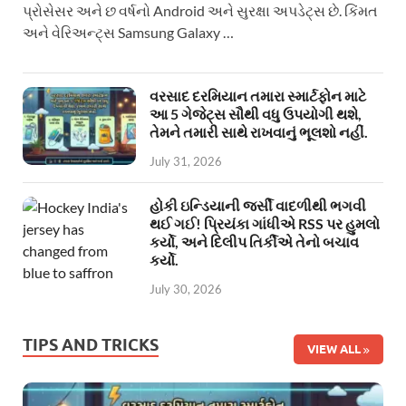
પ્રોસેસર અને છ વર્ષનો Android અને સુરક્ષા અપડેટ્સ છે. કિંમત
અને વેરિઅન્ટ્સ Samsung Galaxy …
વરસાદ દરમિયાન તમારા સ્માર્ટફોન માટે
આ 5 ગેજેટ્સ સૌથી વધુ ઉપયોગી થશે,
તેમને તમારી સાથે રાખવાનું ભૂલશો નહીં.
July 31, 2026
હોકી ઇન્ડિયાની જર્સી વાદળીથી ભગવી
થઈ ગઈ! પ્રિયંકા ગાંધીએ RSS પર હુમલો
કર્યો, અને દિલીપ તિર્કીએ તેનો બચાવ
કર્યો.
July 30, 2026
TIPS AND TRICKS
VIEW ALL