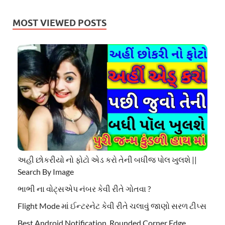
MOST VIEWED POSTS
અહી છોકરીયો નો ફોટો એડ કરો તેની બધીજ પોલ ખુલશે ||
Search By Image
ભાભી ના વોટ્સએપ નંબર કેવી રીતે ગોતવા ?
Flight Mode માં ઈન્ટરનેટ કેવી રીતે ચલાવું જાણો સરળ ટીપ્સ
Best Android Notification, Rounded Corner Edge