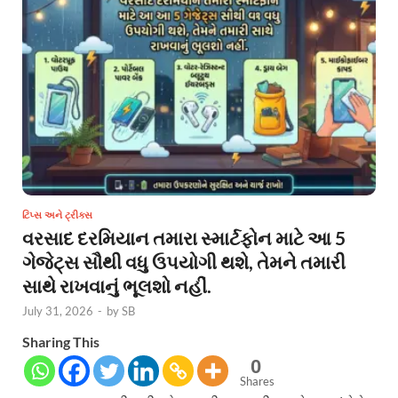
ટિપ્સ અને ટ્રીક્સ
વરસાદ દરમિયાન તમારા સ્માર્ટફોન માટે આ 5
ગેજેટ્સ સૌથી વધુ ઉપયોગી થશે, તેમને તમારી
સાથે રાખવાનું ભૂલશો નહીં.
July 31, 2026
-
by
SB
Sharing This
0
Shares