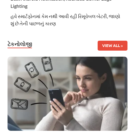
Lighting
હવે સ્માર્ટફોનમાં કેમ નથી આવી રહી રિમૂવેબલ બેટરી, જાણો
શું છે તેની પાછળનું કારણ
ટેકનોલોજી
VIEW ALL