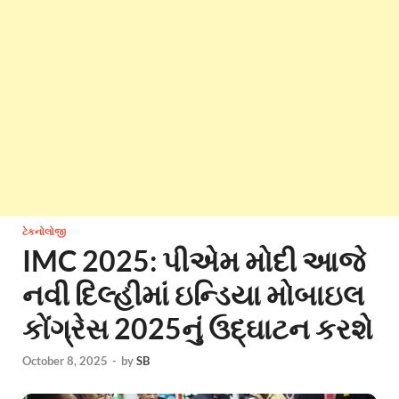
ટેકનોલોજી
IMC 2025: પીએમ મોદી આજે
નવી દિલ્હીમાં ઇન્ડિયા મોબાઇલ
કોંગ્રેસ 2025નું ઉદ્ઘાટન કરશે
October 8, 2025
-
by
SB