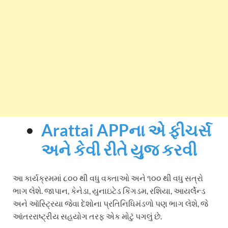
Arattai APPના એ ફીચર્સ
અને કેવી રીતે યુજ કરવી
આ કાર્યક્રમમાં ૮૦૦ થી વધુ વક્તાઓ અને ૧૦૦ થી વધુ સત્રો
ભાગ લેશે. જાપાન, કેનેડા, યુનાઇટેડ કિંગડમ, રશિયા, આયર્લેન્ડ
અને ઑસ્ટ્રિયા જેવા દેશોના પ્રતિનિધિમંડળો પણ ભાગ લેશે, જે
આંતરરાષ્ટ્રીય સહયોગ તરફ એક મોટું પગલું છે.