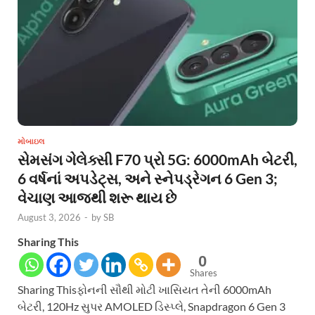
મોબાઇલ
સેમસંગ ગેલેક્સી F70 પ્રો 5G: 6000mAh બેટરી,
6 વર્ષનાં અપડેટ્સ, અને સ્નેપડ્રેગન 6 Gen 3;
વેચાણ આજથી શરૂ થાય છે
August 3, 2026
-
by
SB
Sharing This
0
Shares
Sharing Thisફોનની સૌથી મોટી ખાસિયત તેની 6000mAh
બેટરી, 120Hz સુપર AMOLED ડિસ્પ્લે, Snapdragon 6 Gen 3