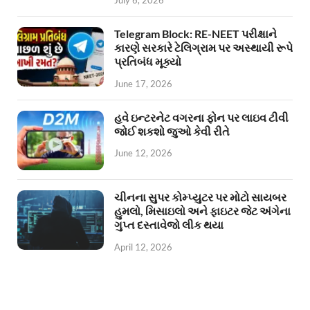
Telegram Block: RE-NEET પરીક્ષાને
કારણે સરકારે ટેલિગ્રામ પર અસ્થાયી રૂપે
પ્રતિબંધ મૂક્યો
June 17, 2026
હવે ઇન્ટરનેટ વગરના ફોન પર લાઇવ ટીવી
જોઈ શકશો જુઓ કેવી રીતે
June 12, 2026
ચીનના સુપર કોમ્પ્યુટર પર મોટો સાયબર
હુમલો, મિસાઇલો અને ફાઇટર જેટ અંગેના
ગુપ્ત દસ્તાવેજો લીક થયા
April 12, 2026