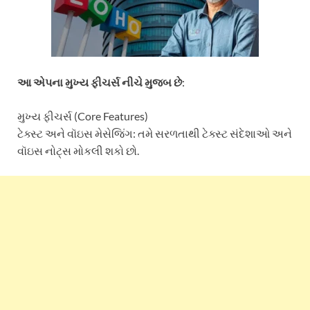
આ એપના મુખ્ય ફીચર્સ નીચે મુજબ છે
:
મુખ્ય ફીચર્સ (Core Features)
ટેક્સ્ટ અને વૉઇસ મેસેજિંગ: તમે સરળતાથી ટેક્સ્ટ સંદેશાઓ અને
વૉઇસ નોટ્સ મોકલી શકો છો.