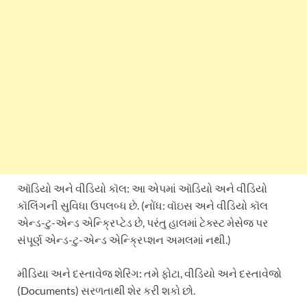
ઑડિયો અને વીડિયો કૉલ: આ એપમાં ઑડિયો અને વીડિયો
કૉલિંગની સુવિધા ઉપલબ્ધ છે. (નોંધ: વૉઇસ અને વીડિયો કૉલ
એન્ડ-ટુ-એન્ડ એન્ક્રિપ્ટેડ છે, પરંતુ હાલમાં ટેક્સ્ટ મેસેજ પર
સંપૂર્ણ એન્ડ-ટુ-એન્ડ એન્ક્રિપ્શન અમલમાં નથી.)
મીડિયા અને દસ્તાવેજ શેરિંગ: તમે ફોટા, વીડિયો અને દસ્તાવેજો
(Documents) સરળતાથી શેર કરી શકો છો.