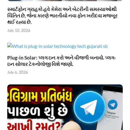
સ્માર્ટફોન ગ્રાહકો હવે કેમેરા અને બેટરીની સમસ્યાઓથી
ચિંતિત છે, જેના કારણે ભારતીયો નવા ફોન ખરીદવા મજબૂર
થઈ રહ્યા છે.
July 10, 2026
Plug-in Solar: પ્લગ ઇન કરો અને વીજળી બનાવો. પ્લગ-
ઇન સોલાર ટેકનોલોજી વિશે જાણો.
July 6, 2026