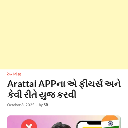
ટેકનોલોજી
Arattai APPના એ ફીચર્સ અને
કેવી રીતે યુજ કરવી
October 8, 2025
-
by
SB