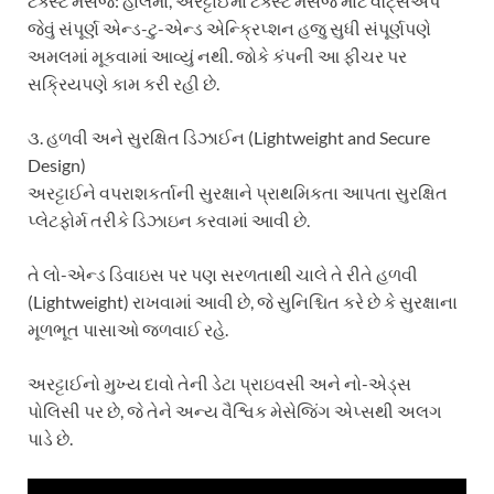
ટેક્સ્ટ મેસેજ: હાલમાં, અરટ્ટાઈમાં ટેક્સ્ટ મેસેજ માટે વૉટ્સએપ
જેવું સંપૂર્ણ એન્ડ-ટુ-એન્ડ એન્ક્રિપ્શન હજુ સુધી સંપૂર્ણપણે
અમલમાં મૂકવામાં આવ્યું નથી. જોકે કંપની આ ફીચર પર
સક્રિયપણે કામ કરી રહી છે.
૩. હળવી અને સુરક્ષિત ડિઝાઈન (Lightweight and Secure
Design)
અરટ્ટાઈને વપરાશકર્તાની સુરક્ષાને પ્રાથમિકતા આપતા સુરક્ષિત
પ્લેટફોર્મ તરીકે ડિઝાઇન કરવામાં આવી છે.
તે લો-એન્ડ ડિવાઇસ પર પણ સરળતાથી ચાલે તે રીતે હળવી
(Lightweight) રાખવામાં આવી છે, જે સુનિશ્ચિત કરે છે કે સુરક્ષાના
મૂળભૂત પાસાઓ જળવાઈ રહે.
અરટ્ટાઈનો મુખ્ય દાવો તેની ડેટા પ્રાઇવસી અને નો-એડ્સ
પોલિસી પર છે, જે તેને અન્ય વૈશ્વિક મેસેજિંગ એપ્સથી અલગ
પાડે છે.