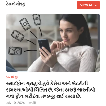
ટેકનોલોજી
VIEW ALL
ટેકનોલોજી
સ્માર્ટફોન ગ્રાહકો હવે કેમેરા અને બેટરીની
સમસ્યાઓથી ચિંતિત છે, જેના કારણે ભારતીયો
નવા ફોન ખરીદવા મજબૂર થઈ રહ્યા છે.
July 10, 2026
-
by
SB