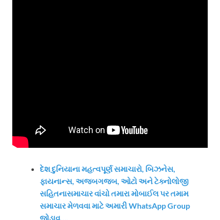
દેશ દુનિયાના મહત્વપૂર્ણ સમાચારો, બિઝનેસ,
ફાયનાન્સ, અજબગજબ, ઓટો અને ટેક્નોલોજી
સહિતનાસમાચાર વાંચો તમારા મોબાઈલ પર તમામ
સમાચાર મેળવવા માટે અમારી WhatsApp Group
જોડાવ….