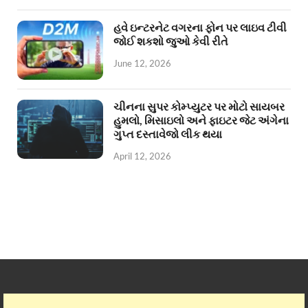
હવે ઇન્ટરનેટ વગરના ફોન પર લાઇવ ટીવી
જોઈ શકશો જુઓ કેવી રીતે
June 12, 2026
ચીનના સુપર કોમ્પ્યુટર પર મોટો સાયબર
હુમલો, મિસાઇલો અને ફાઇટર જેટ અંગેના
ગુપ્ત દસ્તાવેજો લીક થયા
April 12, 2026