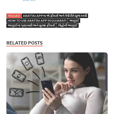
TAGGED
ARATTAI APPના એ ફીચર્સ અને કેવી રીતે યુજ કરવી
HOW TO USE ARATTAI APP IN GUJARATI
અરટ્ટાઈ
અરટ્ટાઈના પ્રાઇવસી અને સુરક્ષા ફીચર્સ
ઝોહોની અરટ્ટાઈ
RELATED POSTS