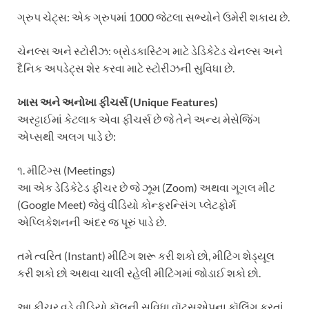
ગ્રુપ ચેટ્સ: એક ગ્રુપમાં 1000 જેટલા સભ્યોને ઉમેરી શકાય છે.
ચેનલ્સ અને સ્ટોરીઝ: બ્રોડકાસ્ટિંગ માટે ડેડિકેટેડ ચેનલ્સ અને
દૈનિક અપડેટ્સ શેર કરવા માટે સ્ટોરીઝની સુવિધા છે.
ખાસ અને અનોખા ફીચર્સ (Unique Features)
અરટ્ટાઈમાં કેટલાક એવા ફીચર્સ છે જે તેને અન્ય મેસેજિંગ
એપ્સથી અલગ પાડે છે:
૧. મીટિંગ્સ (Meetings)
આ એક ડેડિકેટેડ ફીચર છે જે ઝૂમ (Zoom) અથવા ગૂગલ મીટ
(Google Meet) જેવું વીડિયો કોન્ફરન્સિંગ પ્લેટફોર્મ
એપ્લિકેશનની અંદર જ પૂરું પાડે છે.
તમે ત્વરિત (Instant) મીટિંગ શરૂ કરી શકો છો, મીટિંગ શેડ્યૂલ
કરી શકો છો અથવા ચાલી રહેલી મીટિંગમાં જોડાઈ શકો છો.
આ ફીચર વડે વીડિયો કૉલની સુવિધા વૉટ્સએપના કૉલિંગ કરતાં