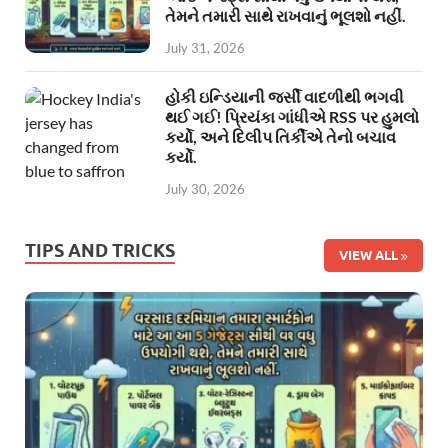
તેમને તમારી સાથે રાખવાનું ભૂલશો નહીં.
July 31, 2026
હોકી ઇન્ડિયાની જર્સી વાદળીથી ભગવી
થઈ ગઈ! પ્રિયંકા ગાંધીએ RSS પર હુમલો
કર્યો, અને દિલીપ તિર્કીએ તેનો બચાવ
કર્યો.
July 30, 2026
TIPS AND TRICKS
VIEW ALL