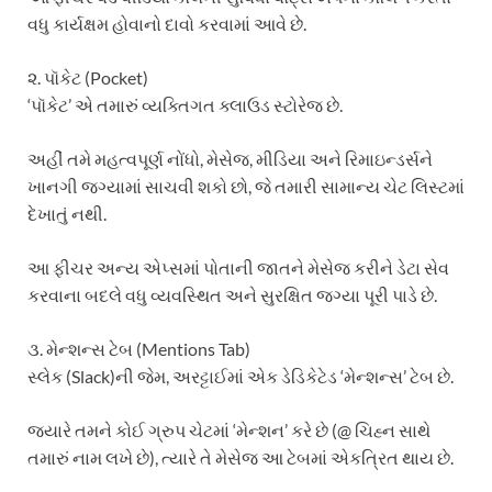
વધુ કાર્યક્ષમ હોવાનો દાવો કરવામાં આવે છે.
૨. પૉકેટ (Pocket)
‘પૉકેટ’ એ તમારું વ્યક્તિગત ક્લાઉડ સ્ટોરેજ છે.
અહીં તમે મહત્વપૂર્ણ નોંધો, મેસેજ, મીડિયા અને રિમાઇન્ડર્સને
ખાનગી જગ્યામાં સાચવી શકો છો, જે તમારી સામાન્ય ચેટ લિસ્ટમાં
દેખાતું નથી.
આ ફીચર અન્ય એપ્સમાં પોતાની જાતને મેસેજ કરીને ડેટા સેવ
કરવાના બદલે વધુ વ્યવસ્થિત અને સુરક્ષિત જગ્યા પૂરી પાડે છે.
૩. મેન્શન્સ ટેબ (Mentions Tab)
સ્લેક (Slack)ની જેમ, અરટ્ટાઈમાં એક ડેડિકેટેડ ‘મેન્શન્સ’ ટેબ છે.
જ્યારે તમને કોઈ ગ્રુપ ચેટમાં ‘મેન્શન’ કરે છે (@ ચિહ્ન સાથે
તમારું નામ લખે છે), ત્યારે તે મેસેજ આ ટેબમાં એકત્રિત થાય છે.