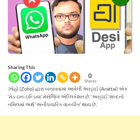
Sharing This
0
Shares
ઝોહો (Zoho) દ્વારા બનાવવામાં આવેલી અરટ્ટાઈ (Arattai) એક
‘મેડ-ઇન-ઇન્ડિયા’ મેસેજિંગ એપ્લિકેશન છે. ‘અરટ્ટાઈ’ શબ્દનો
તમિલમાં અર્થ ‘અનૌપચારિક વાતચીત’ થાય છે.