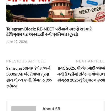
Telegram Block: RE-NEET પરીક્ષાને કારણે સરકારે
ટેલિગ્રામ પર અસ્થાયી રૂપે પ્રતિબંધ મૂક્યો
June 17, 2026
PREVIOUS ARTICLE
NEXT ARTICLE
Samsung 50MP કેમેરા અને
IMC 2025: પીએમ મોદી આજે
5000mAh બેટરીવાળા ત્રણ
નવી દિલ્હીમાં ઇન્ડિયા મોબાઇલ
ફોન લોન્ચ કર્યા, કિંમત 6,999
કોંગ્રેસ 2025નું ઉદ્ઘાટન કરશે
રૂપિયા
About SB