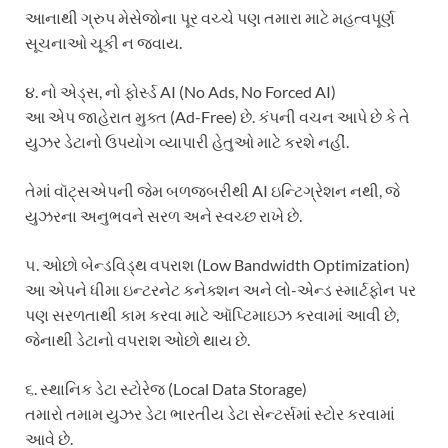
આનાથી ગ્રુપ મેસેજોના પૂર વચ્ચે પણ તમારા માટે મહત્વપૂર્ણ
સૂચનાઓ ચૂકી ન જવાય.
૪. નો એડ્સ, નો ફોર્સ્ડ AI (No Ads, No Forced AI)
આ એપ જાહેરાત મુક્ત (Ad-Free) છે. કંપની વચન આપે છે કે તે
યુઝર ડેટાનો ઉપયોગ વ્યાપારી હેતુઓ માટે કરશે નહીં.
તેમાં વૉટ્સએપની જેમ બળજબરીથી AI ઇન્ટિગ્રેશન નથી, જે
યુઝરના અનુભવને સરળ અને સ્વચ્છ રાખે છે.
૫. ઓછો બેન્ડવિડ્થ વપરાશ (Low Bandwidth Optimization)
આ એપને ધીમા ઇન્ટરનેટ કનેક્શન અને લો-એન્ડ સ્માર્ટફોન પર
પણ સરળતાથી કામ કરવા માટે ઑપ્ટિમાઇઝ કરવામાં આવી છે,
જેનાથી ડેટાનો વપરાશ ઓછો થાય છે.
૬. સ્થાનિક ડેટા સ્ટોરેજ (Local Data Storage)
તમારો તમામ યુઝર ડેટા ભારતીય ડેટા સેન્ટર્સમાં સ્ટોર કરવામાં
આવે છે.