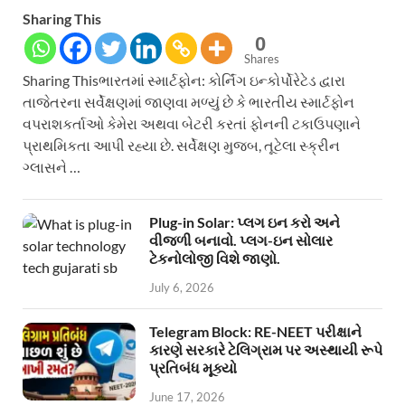
Sharing This
0
Shares
Sharing Thisભારતમાં સ્માર્ટફોન: કોર્નિંગ ઇન્કોર્પોરેટેડ દ્વારા
તાજેતરના સર્વેક્ષણમાં જાણવા મળ્યું છે કે ભારતીય સ્માર્ટફોન
વપરાશકર્તાઓ કેમેરા અથવા બેટરી કરતાં ફોનની ટકાઉપણાને
પ્રાથમિકતા આપી રહ્યા છે. સર્વેક્ષણ મુજબ, તૂટેલા સ્ક્રીન
ગ્લાસને …
Plug-in Solar: પ્લગ ઇન કરો અને
વીજળી બનાવો. પ્લગ-ઇન સોલાર
ટેકનોલોજી વિશે જાણો.
July 6, 2026
Telegram Block: RE-NEET પરીક્ષાને
કારણે સરકારે ટેલિગ્રામ પર અસ્થાયી રૂપે
પ્રતિબંધ મૂક્યો
June 17, 2026