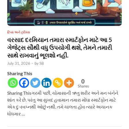
ટિપ્સ અને ટ્રીક્સ
વરસાદ દરમિયાન તમારા સ્માર્ટફોન માટે આ 5
ગેજેટ્સ સૌથી વધુ ઉપયોગી થશે, તેમને તમારી
સાથે રાખવાનું ભૂલશો નહીં.
July 31, 2026
-
by
SB
Sharing This
0
Shares
Sharing Thisગરમી પછી, ચોમાસાની ઋતુ શરીર અને મન બંનેને
શાંત કરે છે. પરંતુ આ સુખદ હવામાન તમારા મોંઘા સ્માર્ટફોન માટે
એક દુઃસ્વપ્નથી ઓછું નથી. તમે ચાલતા હોવ ત્યારે અચાનક
ધોધમાર …