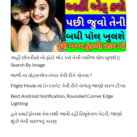
અહી છોકરીયો નો ફોટો એડ કરો તેની બધીજ પોલ ખુલશે ||
Search By Image
ભાભી ના વોટ્સએપ નંબર કેવી રીતે ગોતવા ?
Flight Mode માં ઈન્ટરનેટ કેવી રીતે ચલાવું જાણો સરળ ટીપ્સ
Best Android Notification, Rounded Corner Edge
Lighting
હવે સ્માર્ટફોનમાં કેમ નથી આવી રહી રિમૂવેબલ બેટરી, જાણો
શું છે તેની પાછળનું કારણ