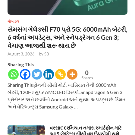
મોબાઇલ
સેમસંગ ગેલેક્સી F70 પ્રો 5G: 6000mAh બેટરી,
6 વર્ષનાં અપડેટ્સ, અને સ્નેપડ્રેગન 6 Gen 3;
વેચાણ આજથી શરૂ થાય છે
August 3, 2026
-
by
SB
Sharing This
0
Shares
Sharing Thisફોનની સૌથી મોટી ખાસિયત તેની 6000mAh
બેટરી, 120Hz સુપર AMOLED ડિસ્પ્લે, Snapdragon 6 Gen 3
પ્રોસેસર અને છ વર્ષનો Android અને સુરક્ષા અપડેટ્સ છે. કિંમત
અને વેરિઅન્ટ્સ Samsung Galaxy …
વરસાદ દરમિયાન તમારા સ્માર્ટફોન માટે
આ 5 ગેજેટ્સ સૌથી વધુ ઉપયોગી થશે,