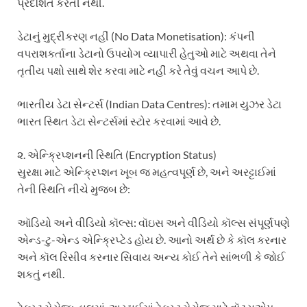
પ્રદર્શિત કરતી નથી.
ડેટાનું મુદ્રીકરણ નહીં (No Data Monetisation): કંપની
વપરાશકર્તાના ડેટાનો ઉપયોગ વ્યાપારી હેતુઓ માટે અથવા તેને
તૃતીય પક્ષો સાથે શેર કરવા માટે નહીં કરે તેવું વચન આપે છે.
ભારતીય ડેટા સેન્ટર્સ (Indian Data Centres): તમામ યુઝર ડેટા
ભારત સ્થિત ડેટા સેન્ટર્સમાં સ્ટોર કરવામાં આવે છે.
૨. એન્ક્રિપ્શનની સ્થિતિ (Encryption Status)
સુરક્ષા માટે એન્ક્રિપ્શન ખૂબ જ મહત્વપૂર્ણ છે, અને અરટ્ટાઈમાં
તેની સ્થિતિ નીચે મુજબ છે:
ઑડિયો અને વીડિયો કૉલ્સ: વૉઇસ અને વીડિયો કૉલ્સ સંપૂર્ણપણે
એન્ડ-ટુ-એન્ડ એન્ક્રિપ્ટેડ હોય છે. આનો અર્થ છે કે કૉલ કરનાર
અને કૉલ રિસીવ કરનાર સિવાય અન્ય કોઈ તેને સાંભળી કે જોઈ
શકતું નથી.