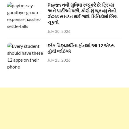
Paytm નવી સુવિધા રજૂ કરે છે: ટ્રિપ્સ
અને પાર્ટીઓ પછી, કોણે શું ચૂકવ્યું તેની
ઝંઝટ સમાપ્ત થઈ જશે. મિનિટોમાં બિલ
ચૂકવો.
July 30, 2026
દરેક વિદ્યાર્થીના ફોનમાં આ 12 એપ્સ
હોવી જોઈએ
July 25, 2026