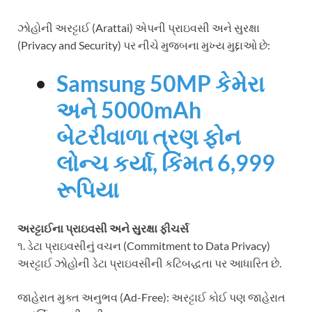
ઝોહોની અરટ્ટાઈ (Arattai) એપની પ્રાઇવસી અને સુરક્ષા
(Privacy and Security) પર નીચે મુજબના મુખ્ય મુદ્દાઓ છે:
Samsung 50MP કેમેરા
અને 5000mAh
બેટરીવાળા ત્રણ ફોન
લોન્ચ કર્યા, કિંમત 6,999
રૂપિયા
અરટ્ટાઈના પ્રાઇવસી અને સુરક્ષા ફીચર્સ
૧. ડેટા પ્રાઇવસીનું વચન (Commitment to Data Privacy)
અરટ્ટાઈ ઝોહોની ડેટા પ્રાઇવસીની કટિબદ્ધતા પર આધારિત છે.
જાહેરાત મુક્ત અનુભવ (Ad-Free): અરટ્ટાઈ કોઈ પણ જાહેરાત