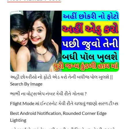
અહી છોકરીયો નો ફોટો એડ કરો તેની બધીજ પોલ ખુલશે ||
Search By Image
ભાભી ના વોટ્સએપ નંબર કેવી રીતે ગોતવા ?
Flight Mode માં ઈન્ટરનેટ કેવી રીતે ચલાવું જાણો સરળ ટીપ્સ
Best Android Notification, Rounded Corner Edge
Lighting