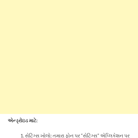
એન્ડ્રોઇડ માટે:
સેટિંગ્સ ખોલો:
તમારા ફોન પર “સેટિંગ્સ” એપ્લિકેશન પર