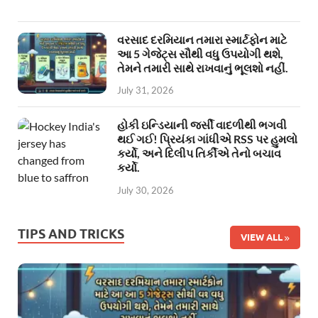
વરસાદ દરમિયાન તમારા સ્માર્ટફોન માટે
આ 5 ગેજેટ્સ સૌથી વધુ ઉપયોગી થશે,
તેમને તમારી સાથે રાખવાનું ભૂલશો નહીં.
July 31, 2026
હોકી ઇન્ડિયાની જર્સી વાદળીથી ભગવી
થઈ ગઈ! પ્રિયંકા ગાંધીએ RSS પર હુમલો
કર્યો, અને દિલીપ તિર્કીએ તેનો બચાવ
કર્યો.
July 30, 2026
TIPS AND TRICKS
VIEW ALL