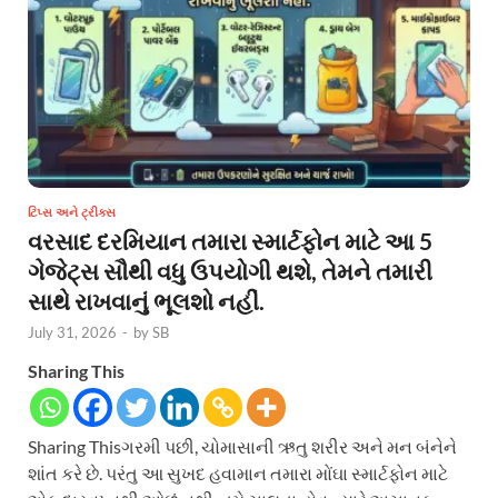
ટિપ્સ અને ટ્રીક્સ
વરસાદ દરમિયાન તમારા સ્માર્ટફોન માટે આ 5
ગેજેટ્સ સૌથી વધુ ઉપયોગી થશે, તેમને તમારી
સાથે રાખવાનું ભૂલશો નહીં.
July 31, 2026
-
by
SB
Sharing This
Sharing Thisગરમી પછી, ચોમાસાની ઋતુ શરીર અને મન બંનેને
શાંત કરે છે. પરંતુ આ સુખદ હવામાન તમારા મોંઘા સ્માર્ટફોન માટે