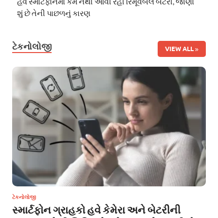
હવે સ્માર્ટફોનમાં કેમ નથી આવી રહી રિમૂવેબલ બેટરી, જાણો
શું છે તેની પાછળનું કારણ
ટેકનોલોજી
VIEW ALL
ટેકનોલોજી
સ્માર્ટફોન ગ્રાહકો હવે કેમેરા અને બેટરીની