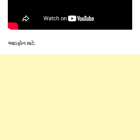
આઇફોન માટે: