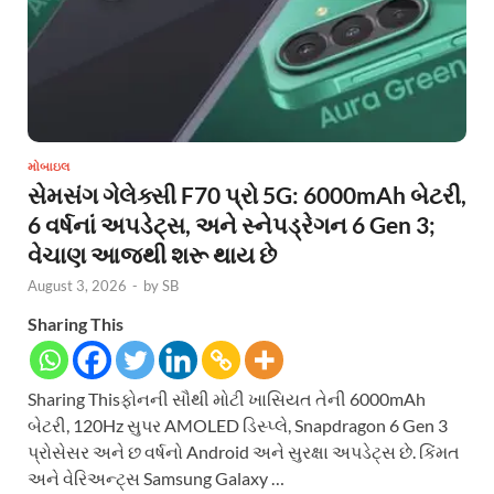
મોબાઇલ
સેમસંગ ગેલેક્સી F70 પ્રો 5G: 6000mAh બેટરી,
6 વર્ષનાં અપડેટ્સ, અને સ્નેપડ્રેગન 6 Gen 3;
વેચાણ આજથી શરૂ થાય છે
August 3, 2026
-
by
SB
Sharing This
Sharing Thisફોનની સૌથી મોટી ખાસિયત તેની 6000mAh
બેટરી, 120Hz સુપર AMOLED ડિસ્પ્લે, Snapdragon 6 Gen 3
પ્રોસેસર અને છ વર્ષનો Android અને સુરક્ષા અપડેટ્સ છે. કિંમત
અને વેરિઅન્ટ્સ Samsung Galaxy …