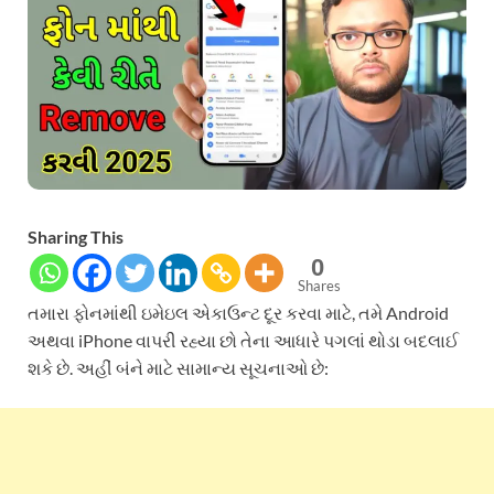
Sharing This
0
Shares
તમારા ફોનમાંથી ઇમેઇલ એકાઉન્ટ દૂર કરવા માટે, તમે Android
અથવા iPhone વાપરી રહ્યા છો તેના આધારે પગલાં થોડા બદલાઈ
શકે છે. અહીં બંને માટે સામાન્ય સૂચનાઓ છે: