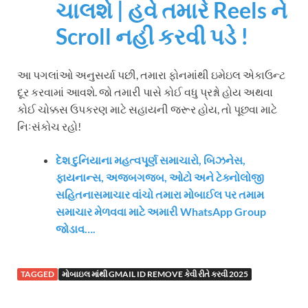
ચાલશે | હવે તમારે Reels ને
Scroll નહી કરવી પડે !
આ પગલાંઓ અનુસર્યા પછી, તમારા ફોનમાંથી ઇમેઇલ એકાઉન્ટ
દૂર કરવામાં આવશે. જો તમારી પાસે કોઈ વધુ પ્રશ્નો હોય અથવા
કોઈ ચોક્કસ ઉપકરણ માટે સહાયની જરૂર હોય, તો પૂછવા માટે
નિઃસંકોચ રહો!
દેશ દુનિયાના મહત્વપૂર્ણ સમાચારો, બિઝનેસ,
ફાયનાન્સ, અજબગજબ, ઓટો અને ટેક્નોલોજી
સહિતનાસમાચાર વાંચો તમારા મોબાઈલ પર તમામ
સમાચાર મેળવવા માટે અમારી WhatsApp Group
જોડાવ….
TAGGED
મોબાઇલ માંથી GMAIL ID REMOVE કેવી રીતે કરવી 2025