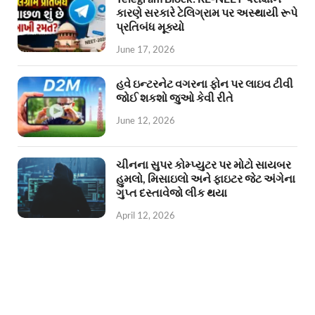
કારણે સરકારે ટેલિગ્રામ પર અસ્થાયી રૂપે
પ્રતિબંધ મૂક્યો
June 17, 2026
હવે ઇન્ટરનેટ વગરના ફોન પર લાઇવ ટીવી
જોઈ શકશો જુઓ કેવી રીતે
June 12, 2026
ચીનના સુપર કોમ્પ્યુટર પર મોટો સાયબર
હુમલો, મિસાઇલો અને ફાઇટર જેટ અંગેના
ગુપ્ત દસ્તાવેજો લીક થયા
April 12, 2026