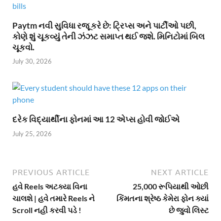
Paytm નવી સુવિધા રજૂ કરે છે: ટ્રિપ્સ અને પાર્ટીઓ પછી,
કોણે શું ચૂકવ્યું તેની ઝંઝટ સમાપ્ત થઈ જશે. મિનિટોમાં બિલ
ચૂકવો.
July 30, 2026
દરેક વિદ્યાર્થીના ફોનમાં આ 12 એપ્સ હોવી જોઈએ
July 25, 2026
PREVIOUS ARTICLE
NEXT ARTICLE
હવે Reels અટક્યા વિના
25,000 રૂપિયાથી ઓછી
ચાલશે | હવે તમારે Reels ને
કિંમતના શ્રેષ્ઠ કેમેરા ફોન ક્યાં
Scroll નહી કરવી પડે !
છે જુવો લિસ્ટ