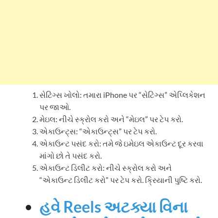
સેટિંગ્સ ખોલો:
તમારા iPhone પર “સેટિંગ્સ” એપ્લિકેશન
પર જાઓ.
મેઇલ:
નીચે સ્ક્રોલ કરો અને “મેઇલ” પર ટેપ કરો.
એકાઉન્ટ્સ:
“એકાઉન્ટ્સ” પર ટેપ કરો.
એકાઉન્ટ પસંદ કરો:
તમે જે ઇમેઇલ એકાઉન્ટ દૂર કરવા
માંગો છો તે પસંદ કરો.
એકાઉન્ટ ડિલીટ કરો:
નીચે સ્ક્રોલ કરો અને
“એકાઉન્ટ ડિલીટ કરો” પર ટેપ કરો. ક્રિયાની પુષ્ટિ કરો.
હવે Reels અટક્યા વિના