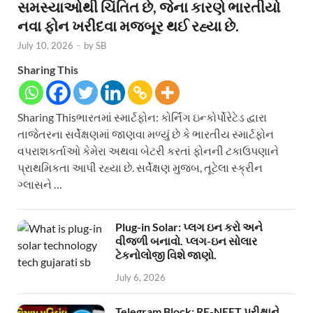
સમસ્યાઓથી ચિંતિત છે, જેના કારણે ભારતીયો
નવા ફોન ખરીદવા મજબૂર થઈ રહ્યા છે.
July 10, 2026
-
by
SB
Sharing This
Sharing Thisભારતમાં સ્માર્ટફોન: કોર્નિંગ ઇન્કોર્પોરેટેડ દ્વારા
તાજેતરના સર્વેક્ષણમાં જાણવા મળ્યું છે કે ભારતીય સ્માર્ટફોન
વપરાશકર્તાઓ કેમેરા અથવા બેટરી કરતાં ફોનની ટકાઉપણાને
પ્રાથમિકતા આપી રહ્યા છે. સર્વેક્ષણ મુજબ, તૂટેલા સ્ક્રીન
ગ્લાસને …
Plug-in Solar: પ્લગ ઇન કરો અને
વીજળી બનાવો. પ્લગ-ઇન સોલાર
ટેકનોલોજી વિશે જાણો.
July 6, 2026
Telegram Block: RE-NEET પરીક્ષાને