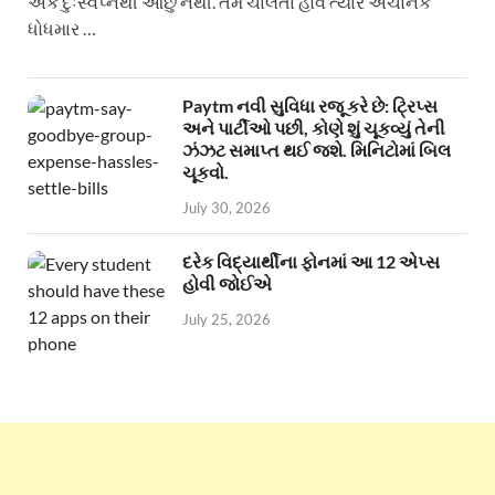
એક દુઃસ્વપ્નથી ઓછું નથી. તમે ચાલતા હોવ ત્યારે અચાનક
ધોધમાર …
Paytm નવી સુવિધા રજૂ કરે છે: ટ્રિપ્સ
અને પાર્ટીઓ પછી, કોણે શું ચૂકવ્યું તેની
ઝંઝટ સમાપ્ત થઈ જશે. મિનિટોમાં બિલ
ચૂકવો.
July 30, 2026
દરેક વિદ્યાર્થીના ફોનમાં આ 12 એપ્સ
હોવી જોઈએ
July 25, 2026