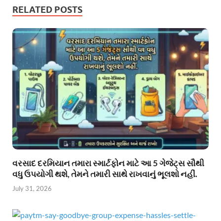
RELATED POSTS
વરસાદ દરમિયાન તમારા સ્માર્ટફોન માટે આ 5 ગેજેટ્સ સૌથી
વધુ ઉપયોગી થશે, તેમને તમારી સાથે રાખવાનું ભૂલશો નહીં.
July 31, 2026