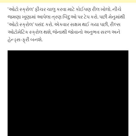
‘ઓટો સ્ક્રોલ’ ફીચર ચાલુ કરવા માટે કોઈપણ રીલ ખોલો. નીચે
જમણા ખૂણામાં આપેલા ત્રણ બિંદુઓ પર ટેપ કરો. પછી મેનુમાંથી
‘ઓટો સ્ક્રોલ’ પસંદ કરો. એકવાર સક્ષમ થઈ ગયા પછી, રીલ્સ
ઓટોમેટિક સ્ક્રોલ થશે, જેનાથી જોવાનો અનુભવ સરળ અને
હેન્ડ્સ-ફ્રી બનશે.