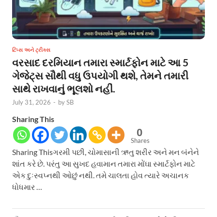
ટિપ્સ અને ટ્રીક્સ
વરસાદ દરમિયાન તમારા સ્માર્ટફોન માટે આ 5
ગેજેટ્સ સૌથી વધુ ઉપયોગી થશે, તેમને તમારી
સાથે રાખવાનું ભૂલશો નહીં.
July 31, 2026
-
by
SB
Sharing This
0
Shares
Sharing Thisગરમી પછી, ચોમાસાની ઋતુ શરીર અને મન બંનેને
શાંત કરે છે. પરંતુ આ સુખદ હવામાન તમારા મોંઘા સ્માર્ટફોન માટે
એક દુઃસ્વપ્નથી ઓછું નથી. તમે ચાલતા હોવ ત્યારે અચાનક
ધોધમાર …