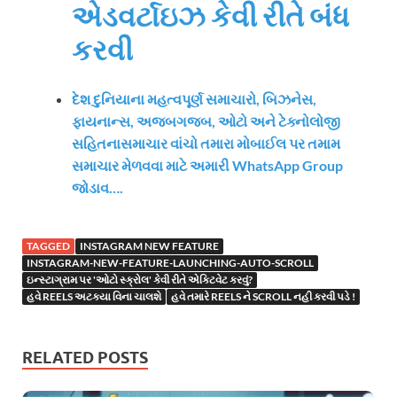
એડવર્ટાઇઝ કેવી રીતે બંધ
કરવી
દેશ દુનિયાના મહત્વપૂર્ણ સમાચારો, બિઝનેસ,
ફાયનાન્સ, અજબગજબ, ઓટો અને ટેક્નોલોજી
સહિતનાસમાચાર વાંચો તમારા મોબાઈલ પર તમામ
સમાચાર મેળવવા માટે અમારી WhatsApp Group
જોડાવ….
TAGGED
INSTAGRAM NEW FEATURE
INSTAGRAM-NEW-FEATURE-LAUNCHING-AUTO-SCROLL
ઇન્સ્ટાગ્રામ પર 'ઓટો સ્ક્રોલ' કેવી રીતે એક્ટિવેટ કરવું?
હવે REELS અટક્યા વિના ચાલશે
હવે તમારે REELS ને SCROLL નહી કરવી પડે !
RELATED POSTS