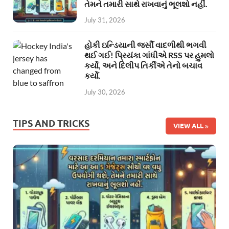
તેમને તમારી સાથે રાખવાનું ભૂલશો નહીં.
July 31, 2026
હોકી ઇન્ડિયાની જર્સી વાદળીથી ભગવી
થઈ ગઈ! પ્રિયંકા ગાંધીએ RSS પર હુમલો
કર્યો, અને દિલીપ તિર્કીએ તેનો બચાવ
કર્યો.
July 30, 2026
TIPS AND TRICKS
VIEW ALL