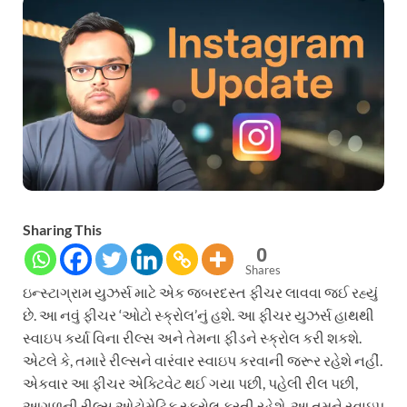
Sharing This
0
Shares
ઇન્સ્ટાગ્રામ યુઝર્સ માટે એક જબરદસ્ત ફીચર લાવવા જઈ રહ્યું
છે. આ નવું ફીચર ‘ઓટો સ્ક્રોલ’નું હશે. આ ફીચર યુઝર્સ હાથથી
સ્વાઇપ કર્યા વિના રીલ્સ અને તેમના ફીડને સ્ક્રોલ કરી શકશે.
એટલે કે, તમારે રીલ્સને વારંવાર સ્વાઇપ કરવાની જરૂર રહેશે નહીં.
એકવાર આ ફીચર એક્ટિવેટ થઈ ગયા પછી, પહેલી રીલ પછી,
આગળની રીલ્સ ઓટોમેટિક સ્ક્રોલ કરતી રહેશે. આ તમને સ્વાઇપ