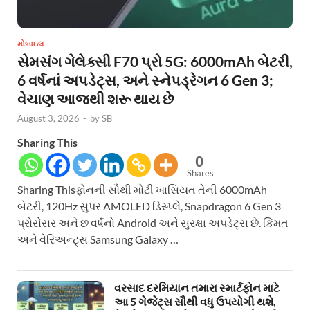
મોબાઇલ
સેમસંગ ગેલેક્સી F70 પ્રો 5G: 6000mAh બેટરી,
6 વર્ષનાં અપડેટ્સ, અને સ્નેપડ્રેગન 6 Gen 3;
વેચાણ આજથી શરૂ થાય છે
August 3, 2026
-
by
SB
Sharing This
0
Shares
Sharing Thisફોનની સૌથી મોટી ખાસિયત તેની 6000mAh
બેટરી, 120Hz સુપર AMOLED ડિસ્પ્લે, Snapdragon 6 Gen 3
પ્રોસેસર અને છ વર્ષનો Android અને સુરક્ષા અપડેટ્સ છે. કિંમત
અને વેરિઅન્ટ્સ Samsung Galaxy …
વરસાદ દરમિયાન તમારા સ્માર્ટફોન માટે
આ 5 ગેજેટ્સ સૌથી વધુ ઉપયોગી થશે,