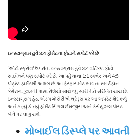
ઇન્સ્ટાગ્રામ હવે 3:4 ફોર્મેટના ફોટાને સપોર્ટ કરે છે
‘ઓટો સ્ક્રોલ’ ઉપરાંત, ઇન્સ્ટાગ્રામ હવે 3:4 વર્ટિકલ ફોટો
સાઈઝને પણ સપોર્ટ કરે છે. આ પહેલાના 1:1 સ્ક્વેર અને 4:5
પોટ્રેટ ફોર્મેટથી અલગ છે. આ ફેરફાર મોટાભાગના સ્માર્ટફોન
કેમેરાના કુદરતી પાસા રેશિયો સાથે વધુ સારી રીતે સંરેખિત થાય છે.
ઇન્સ્ટાગ્રામ હેડ, એડમ મોસેરીએ થ્રેડ્સ પર આ અપડેટ શેર કર્યું
અને કહ્યું કે નવું ફોર્મેટ સિંગલ ઈમેજીસ અને કેરોયુઝલ પોસ્ટ
બંને પર લાગુ થશે.
મોબાઈલ ડિસ્પ્લે પર આવતી