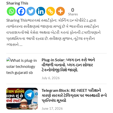
Sharing This
0
Shares
Sharing Thisભારતમાં સ્માર્ટફોન: કોર્નિંગ ઇન્કોર્પોરેટેડ દ્વારા
તાજેતરના સર્વેક્ષણમાં જાણવા મળ્યું છે કે ભારતીય સ્માર્ટફોન
વપરાશકર્તાઓ કેમેરા અથવા બેટરી કરતાં ફોનની ટકાઉપણાને
પ્રાથમિકતા આપી રહ્યા છે. સર્વેક્ષણ મુજબ, તૂટેલા સ્ક્રીન
ગ્લાસને …
Plug-in Solar: પ્લગ ઇન કરો અને
વીજળી બનાવો. પ્લગ-ઇન સોલાર
ટેકનોલોજી વિશે જાણો.
July 6, 2026
Telegram Block: RE-NEET પરીક્ષાને
કારણે સરકારે ટેલિગ્રામ પર અસ્થાયી રૂપે
પ્રતિબંધ મૂક્યો
June 17, 2026