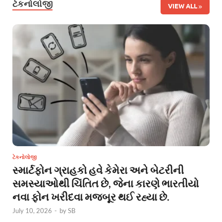
ટેકનોલોજી
VIEW ALL
ટેકનોલોજી
સ્માર્ટફોન ગ્રાહકો હવે કેમેરા અને બેટરીની
સમસ્યાઓથી ચિંતિત છે, જેના કારણે ભારતીયો
નવા ફોન ખરીદવા મજબૂર થઈ રહ્યા છે.
July 10, 2026
-
by
SB