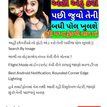
અહી છોકરીયો નો ફોટો એડ કરો તેની બધીજ પોલ ખુલશે ||
Search By Image
ભાભી ના વોટ્સએપ નંબર કેવી રીતે ગોતવા ?
Flight Mode માં ઈન્ટરનેટ કેવી રીતે ચલાવું જાણો સરળ ટીપ્સ
Best Android Notification, Rounded Corner Edge
Lighting
હવે સ્માર્ટફોનમાં કેમ નથી આવી રહી રિમૂવેબલ બેટરી, જાણો
શું છે તેની પાછળનું કારણ