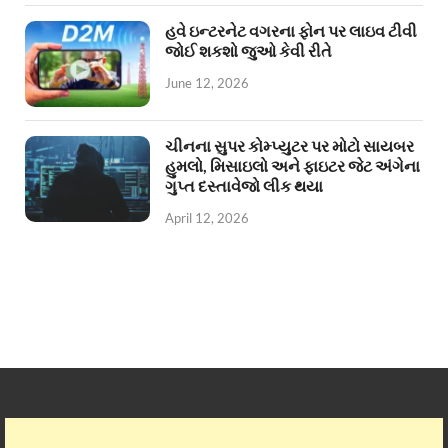
હવે ઇન્ટરનેટ વગરના ફોન પર લાઇવ ટીવી
જોઈ શકશો જુઓ કેવી રીતે
June 12, 2026
ચીનના સુપર કોમ્પ્યુટર પર મોટો સાયબર
હુમલો, મિસાઇલો અને ફાઇટર જેટ અંગેના
ગુપ્ત દસ્તાવેજો લીક થયા
April 12, 2026