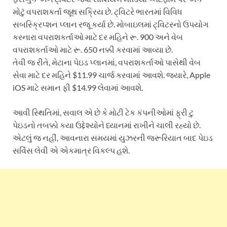
મોટું વપરાશકર્તા જૂથ સક્રિય છે. ટ્વિટરે ભારતમાં વિવિધ
સબસ્ક્રિપ્શન પ્લાન રજૂ કર્યા છે. મોબાઇલમાં ટ્વિટરનો ઉપયોગ
કરનારા વપરાશકર્તાઓ માટે દર મહિને રૂ. 900 અને વેબ
વપરાશકર્તાઓ માટે રૂ. 650 નક્કી કરવામાં આવ્યા છે.
તેવી જ રીતે, મેટાના પેઇડ પ્લાનમાં, વપરાશકર્તાઓ પાસેથી વેબ
સેવા માટે દર મહિને $11.99 ચાર્જ કરવામાં આવશે. જ્યારે, Apple
iOS માટે સમાન ફી $14.99 લેવામાં આવશે.
આવી સ્થિતિમાં, સવાલ એ છે કે મોટી ટેક કંપનીઓમાં ફ્રી ટુ
પેઇડનો તબક્કો કયા ઉદ્દેશ્યોને ધ્યાનમાં રાખીને ચાલી રહ્યો છે.
એટલું જ નહીં, આવનારા સમયમાં યુઝરની જરૂરિયાત બાદ પેઇડ
સર્વિસ લેવી એ એકમાત્ર વિકલ્પ હશે.