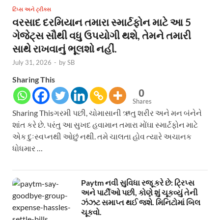
ટિપ્સ અને ટ્રીક્સ
વરસાદ દરમિયાન તમારા સ્માર્ટફોન માટે આ 5
ગેજેટ્સ સૌથી વધુ ઉપયોગી થશે, તેમને તમારી
સાથે રાખવાનું ભૂલશો નહીં.
July 31, 2026
-
by
SB
Sharing This
0
Shares
Sharing Thisગરમી પછી, ચોમાસાની ઋતુ શરીર અને મન બંનેને
શાંત કરે છે. પરંતુ આ સુખદ હવામાન તમારા મોંઘા સ્માર્ટફોન માટે
એક દુઃસ્વપ્નથી ઓછું નથી. તમે ચાલતા હોવ ત્યારે અચાનક
ધોધમાર …
Paytm નવી સુવિધા રજૂ કરે છે: ટ્રિપ્સ
અને પાર્ટીઓ પછી, કોણે શું ચૂકવ્યું તેની
ઝંઝટ સમાપ્ત થઈ જશે. મિનિટોમાં બિલ
ચૂકવો.