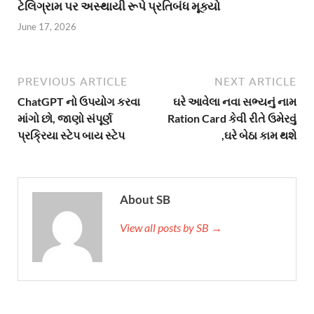
ટેલિગ્રામ પર અસ્થાયી રૂપે પ્રતિબંધ મૂક્યો
June 17, 2026
PREVIOUS ARTICLE
NEXT ARTICLE
ChatGPT નો ઉપયોગ કરવા
ઘરે આવેલા નવા સભ્યનું નામ
માંગો છો, જાણો સંપૂર્ણ
Ration Card કેવી રીતે ઉમેરવું
પ્રક્રિયા સ્ટેપ બાય સ્ટેપ
,ઘરે બેઠા કામ થશે
About SB
View all posts by SB →