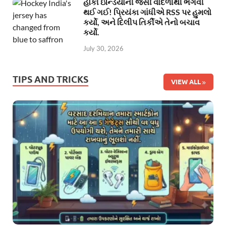
હોકી ઇન્ડિયાની જર્સી વાદળીથી ભગવી
થઈ ગઈ! પ્રિયંકા ગાંધીએ RSS પર હુમલો
કર્યો, અને દિલીપ તિર્કીએ તેનો બચાવ
કર્યો.
July 30, 2026
TIPS AND TRICKS
VIEW ALL