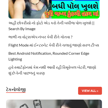
અહી છોકરીયો નો ફોટો એડ કરો તેની બધીજ પોલ ખુલશે ||
Search By Image
ભાભી ના વોટ્સએપ નંબર કેવી રીતે ગોતવા ?
Flight Mode માં ઈન્ટરનેટ કેવી રીતે ચલાવું જાણો સરળ ટીપ્સ
Best Android Notification, Rounded Corner Edge
Lighting
હવે સ્માર્ટફોનમાં કેમ નથી આવી રહી રિમૂવેબલ બેટરી, જાણો
શું છે તેની પાછળનું કારણ
ટેકનોલોજી
VIEW ALL