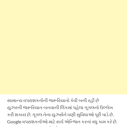
સામાન્ય વપરાશકર્તાની જરૂરિયાતો કેવી બની રહી છે
યુઝરની જરૂરિયાત બનવાની લિંકમાં પહેલા ગૂગલનો ઉલ્લેખ
કરી શકાય છે. ગૂગલ તેના યુઝર્સને ઘણી સુવિધાઓ પૂરી પાડે છે.
Google વપરાશકર્તાઓ માટે સર્ચ એન્જિન કરતાં વધુ કામ કરે છે.