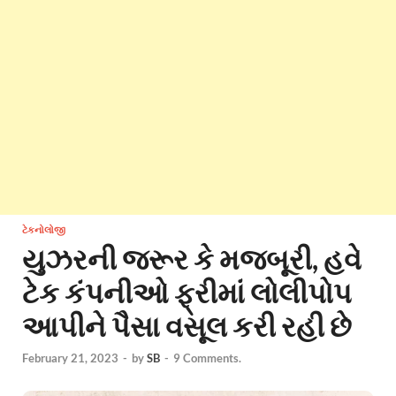
ટેકનોલોજી
યુઝરની જરૂર કે મજબૂરી, હવે
ટેક કંપનીઓ ફ્રીમાં લોલીપોપ
આપીને પૈસા વસૂલ કરી રહી છે
February 21, 2023
-
by
SB
-
9 Comments.