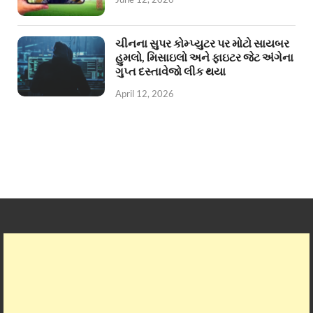
ચીનના સુપર કોમ્પ્યુટર પર મોટો સાયબર
હુમલો, મિસાઇલો અને ફાઇટર જેટ અંગેના
ગુપ્ત દસ્તાવેજો લીક થયા
April 12, 2026