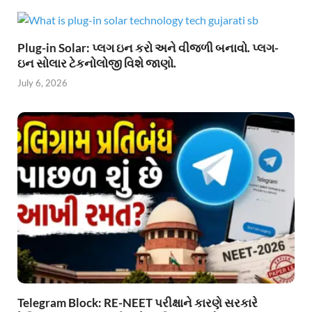
Plug-in Solar: પ્લગ ઇન કરો અને વીજળી બનાવો. પ્લગ-
ઇન સોલાર ટેકનોલોજી વિશે જાણો.
July 6, 2026
Telegram Block: RE-NEET પરીક્ષાને કારણે સરકારે