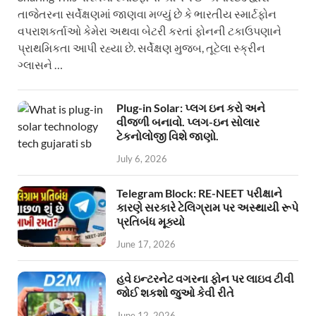
તાજેતરના સર્વેક્ષણમાં જાણવા મળ્યું છે કે ભારતીય સ્માર્ટફોન
વપરાશકર્તાઓ કેમેરા અથવા બેટરી કરતાં ફોનની ટકાઉપણાને
પ્રાથમિકતા આપી રહ્યા છે. સર્વેક્ષણ મુજબ, તૂટેલા સ્ક્રીન
ગ્લાસને …
Plug-in Solar: પ્લગ ઇન કરો અને
વીજળી બનાવો. પ્લગ-ઇન સોલાર
ટેકનોલોજી વિશે જાણો.
July 6, 2026
Telegram Block: RE-NEET પરીક્ષાને
કારણે સરકારે ટેલિગ્રામ પર અસ્થાયી રૂપે
પ્રતિબંધ મૂક્યો
June 17, 2026
હવે ઇન્ટરનેટ વગરના ફોન પર લાઇવ ટીવી
જોઈ શકશો જુઓ કેવી રીતે
June 12, 2026