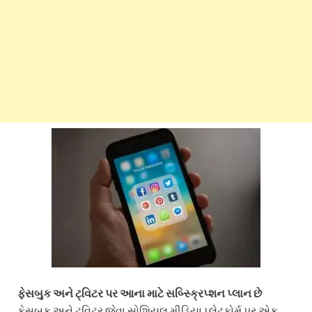
ફેસબુક અને ટ્વિટર પર આના માટે સબ્સ્ક્રિપ્શન પ્લાન છે
ફેસબુક અને ટ્વિટર જેવા સોશિયલ મીડિયા પ્લેટફોર્મ પર એક