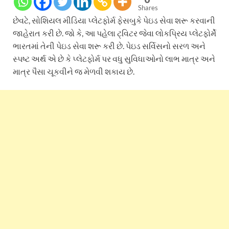
Shares
છેવટે, સોશિયલ મીડિયા પ્લેટફોર્મ ફેસબુકે પેઇડ સેવા શરૂ કરવાની
જાહેરાત કરી છે. જો કે, આ પહેલા ટ્વિટર જેવા લોકપ્રિય પ્લેટફોર્મે
ભારતમાં તેની પેઇડ સેવા શરૂ કરી છે. પેઇડ સર્વિસનો સરળ અને
સ્પષ્ટ અર્થ એ છે કે પ્લેટફોર્મ પર વધુ સુવિધાઓનો લાભ માત્ર અને
માત્ર પૈસા ચૂકવીને જ મેળવી શકાય છે.