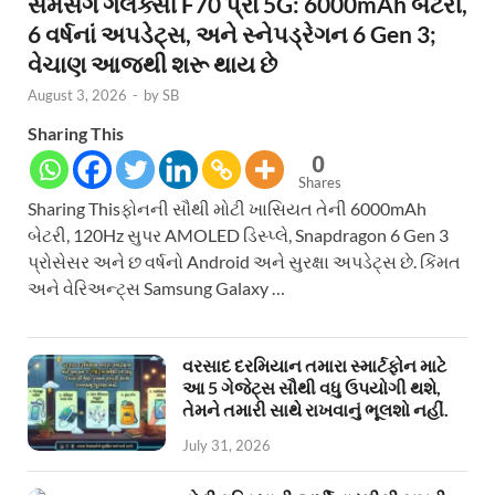
સેમસંગ ગેલેક્સી F70 પ્રો 5G: 6000mAh બેટરી,
6 વર્ષનાં અપડેટ્સ, અને સ્નેપડ્રેગન 6 Gen 3;
વેચાણ આજથી શરૂ થાય છે
August 3, 2026
-
by
SB
Sharing This
0
Shares
Sharing Thisફોનની સૌથી મોટી ખાસિયત તેની 6000mAh
બેટરી, 120Hz સુપર AMOLED ડિસ્પ્લે, Snapdragon 6 Gen 3
પ્રોસેસર અને છ વર્ષનો Android અને સુરક્ષા અપડેટ્સ છે. કિંમત
અને વેરિઅન્ટ્સ Samsung Galaxy …
વરસાદ દરમિયાન તમારા સ્માર્ટફોન માટે
આ 5 ગેજેટ્સ સૌથી વધુ ઉપયોગી થશે,
તેમને તમારી સાથે રાખવાનું ભૂલશો નહીં.
July 31, 2026