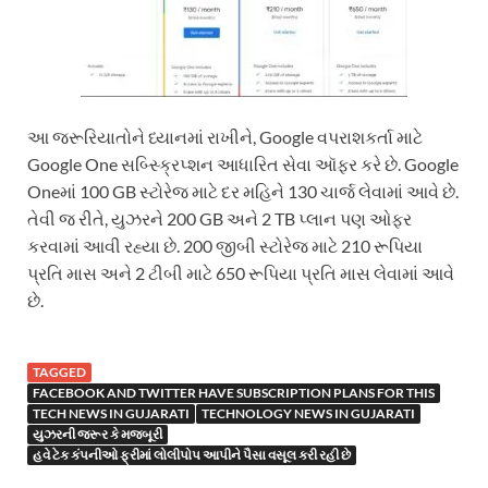
આ જરૂરિયાતોને ધ્યાનમાં રાખીને, Google વપરાશકર્તા માટે
Google One સબ્સ્ક્રિપ્શન આધારિત સેવા ઑફર કરે છે. Google
Oneમાં 100 GB સ્ટોરેજ માટે દર મહિને 130 ચાર્જ લેવામાં આવે છે.
તેવી જ રીતે, યુઝરને 200 GB અને 2 TB પ્લાન પણ ઓફર
કરવામાં આવી રહ્યા છે. 200 જીબી સ્ટોરેજ માટે 210 રૂપિયા
પ્રતિ માસ અને 2 ટીબી માટે 650 રૂપિયા પ્રતિ માસ લેવામાં આવે
છે.
TAGGED
FACEBOOK AND TWITTER HAVE SUBSCRIPTION PLANS FOR THIS
TECH NEWS IN GUJARATI
TECHNOLOGY NEWS IN GUJARATI
યુઝરની જરૂર કે મજબૂરી
હવે ટેક કંપનીઓ ફ્રીમાં લોલીપોપ આપીને પૈસા વસૂલ કરી રહી છે