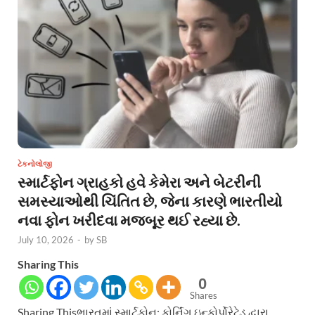
ટેકનોલોજી
સ્માર્ટફોન ગ્રાહકો હવે કેમેરા અને બેટરીની
સમસ્યાઓથી ચિંતિત છે, જેના કારણે ભારતીયો
નવા ફોન ખરીદવા મજબૂર થઈ રહ્યા છે.
July 10, 2026
-
by
SB
Sharing This
0
Shares
Sharing Thisભારતમાં સ્માર્ટફોન: કોર્નિંગ ઇન્કોર્પોરેટેડ દ્વારા