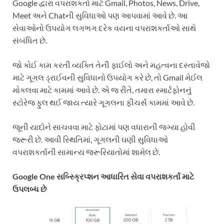
Google દ્વારા વપરાશકર્તા માટે Gmail, Photos, News, Drive,
Meet અને Chatની સુવિધાઓ પણ આપવામાં આવે છે. આ
સેવાઓનો ઉપયોગ લગભગ દરેક વયના વપરાશકર્તાઓ સાથે
સંબંધિત છે.
જો કોઈ કામ કરતી વ્યક્તિ તેની ફાઈલો અને મહત્વના દસ્તાવેજો
માટે ગૂગલ ડ્રાઈવની સુવિધાનો ઉપયોગ કરે છે, તો Gmail મેઈલ
મોકલવા માટે કામમાં આવે છે. એ જ રીતે, તમારા સ્માર્ટફોનનું
સ્ટોરેજ ફુલ થઈ જાય ત્યારે ગૂગલના ફીચર્સ કામમાં આવે છે.
જૂની યાદોને સાચવવા માટે ફોટામાં પણ વધારાની જગ્યા હોવી
જરૂરી છે. આવી સ્થિતિમાં, ગૂગલની ઘણી સુવિધાઓ
વપરાશકર્તાની સામાન્ય જરૂરિયાતોમાં શામેલ છે.
Google One સબ્સ્ક્રિપ્શન આધારિત સેવા વપરાશકર્તા માટે
ઉપલબ્ધ છે