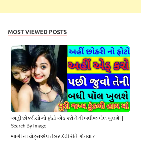
MOST VIEWED POSTS
અહી છોકરીયો નો ફોટો એડ કરો તેની બધીજ પોલ ખુલશે ||
Search By Image
ભાભી ના વોટ્સએપ નંબર કેવી રીતે ગોતવા ?