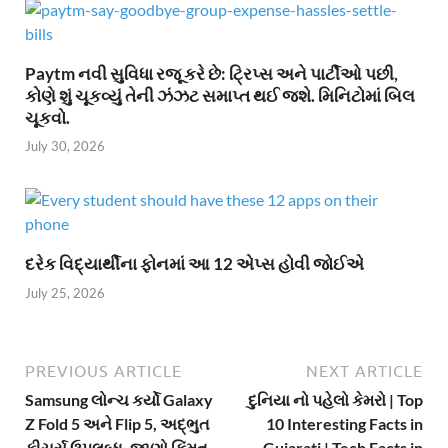
Paytm નવી સુવિધા રજૂ કરે છે: ટ્રિપ્સ અને પાર્ટીઓ પછી,
કોણે શું ચૂકવ્યું તેની ઝંઝટ સમાપ્ત થઈ જશે. મિનિટોમાં બિલ
ચૂકવો.
July 30, 2026
દરેક વિદ્યાર્થીના ફોનમાં આ 12 એપ્સ હોવી જોઈએ
July 25, 2026
PREVIOUS ARTICLE
NEXT ARTICLE
Samsung લોન્ચ કર્યો Galaxy
દુનિયા નો પહેલો કેમરો | Top
Z Fold 5 અને Flip 5, અદ્ભુત
10 Interesting Facts in
ફીચર્સ ઉપલબ્ધ, જાણો કિંમત
Gujarati | Tech Facts in