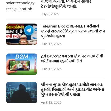
વીજળી બનાવો. પ્લગ-ઇન સોલાર
ટેકનોલોજી વિશે જાણો.
July 6, 2026
Telegram Block: RE-NEET પરીક્ષાને
કારણે સરકારે ટેલિગ્રામ પર અસ્થાયી રૂપે
પ્રતિબંધ મૂક્યો
June 17, 2026
હવે ઇન્ટરનેટ વગરના ફોન પર લાઇવ ટીવી
જોઈ શકશો જુઓ કેવી રીતે
June 12, 2026
ચીનના સુપર કોમ્પ્યુટર પર મોટો સાયબર
હુમલો, મિસાઇલો અને ફાઇટર જેટ અંગેના
ગુપ્ત દસ્તાવેજો લીક થયા
April 12, 2026