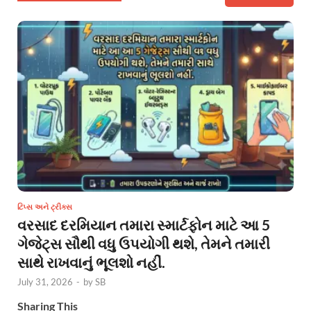
ટિપ્સ અને ટ્રીક્સ
વરસાદ દરમિયાન તમારા સ્માર્ટફોન માટે આ 5
ગેજેટ્સ સૌથી વધુ ઉપયોગી થશે, તેમને તમારી
સાથે રાખવાનું ભૂલશો નહીં.
July 31, 2026
-
by
SB
Sharing This