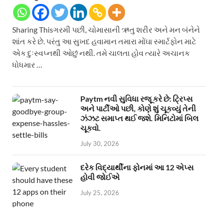
Sharing Thisગરમી પછી, ચોમાસાની ઋતુ શરીર અને મન બંનેને
શાંત કરે છે. પરંતુ આ સુખદ હવામાન તમારા મોંઘા સ્માર્ટફોન માટે
એક દુઃસ્વપ્નથી ઓછું નથી. તમે ચાલતા હોવ ત્યારે અચાનક
ધોધમાર …
Paytm નવી સુવિધા રજૂ કરે છે: ટ્રિપ્સ
અને પાર્ટીઓ પછી, કોણે શું ચૂકવ્યું તેની
ઝંઝટ સમાપ્ત થઈ જશે. મિનિટોમાં બિલ
ચૂકવો.
July 30, 2026
દરેક વિદ્યાર્થીના ફોનમાં આ 12 એપ્સ
હોવી જોઈએ
July 25, 2026