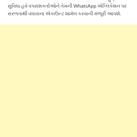
સુવિધા હવે વપરાશકર્તાઓને તેમની WhatsApp એપ્લિકેશન પર
સરળતાથી વધારાના એકાઉન્ટ શામેલ કરવાની મંજૂરી આપશે.