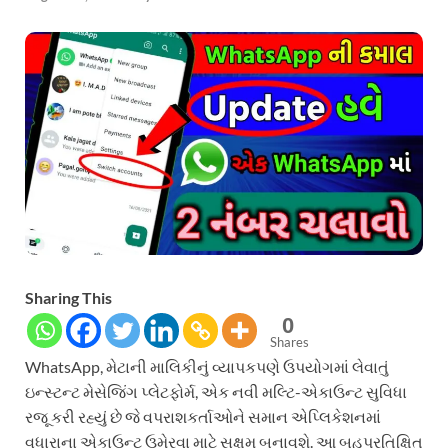
Sharing This
0
Shares
WhatsApp, મેટાની માલિકીનું વ્યાપકપણે ઉપયોગમાં લેવાતું
ઇન્સ્ટન્ટ મેસેજિંગ પ્લેટફોર્મ, એક નવી મલ્ટિ-એકાઉન્ટ સુવિધા
રજૂ કરી રહ્યું છે જે વપરાશકર્તાઓને સમાન એપ્લિકેશનમાં
વધારાના એકાઉન્ટ ઉમેરવા માટે સક્ષમ બનાવશે. આ બહુપ્રતિક્ષિત