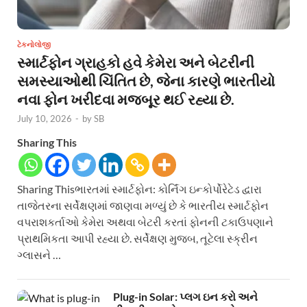
ટેકનોલોજી
સ્માર્ટફોન ગ્રાહકો હવે કેમેરા અને બેટરીની
સમસ્યાઓથી ચિંતિત છે, જેના કારણે ભારતીયો
નવા ફોન ખરીદવા મજબૂર થઈ રહ્યા છે.
July 10, 2026
-
by
SB
Sharing This
Sharing Thisભારતમાં સ્માર્ટફોન: કોર્નિંગ ઇન્કોર્પોરેટેડ દ્વારા
તાજેતરના સર્વેક્ષણમાં જાણવા મળ્યું છે કે ભારતીય સ્માર્ટફોન
વપરાશકર્તાઓ કેમેરા અથવા બેટરી કરતાં ફોનની ટકાઉપણાને
પ્રાથમિકતા આપી રહ્યા છે. સર્વેક્ષણ મુજબ, તૂટેલા સ્ક્રીન
ગ્લાસને …
Plug-in Solar: પ્લગ ઇન કરો અને