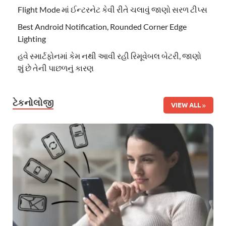
Flight Mode માં ઈન્ટરનેટ કેવી રીતે ચલાવું જાણો સરળ ટીપ્સ
Best Android Notification, Rounded Corner Edge
Lighting
હવે સ્માર્ટફોનમાં કેમ નથી આવી રહી રિમૂવેબલ બેટરી, જાણો
શું છે તેની પાછળનું કારણ
ટેકનોલોજી
VIEW ALL