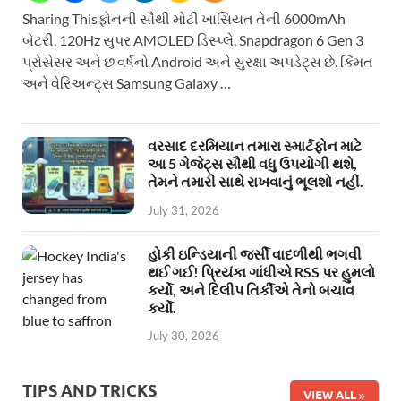
Sharing Thisફોનની સૌથી મોટી ખાસિયત તેની 6000mAh
બેટરી, 120Hz સુપર AMOLED ડિસ્પ્લે, Snapdragon 6 Gen 3
પ્રોસેસર અને છ વર્ષનો Android અને સુરક્ષા અપડેટ્સ છે. કિંમત
અને વેરિઅન્ટ્સ Samsung Galaxy …
વરસાદ દરમિયાન તમારા સ્માર્ટફોન માટે
આ 5 ગેજેટ્સ સૌથી વધુ ઉપયોગી થશે,
તેમને તમારી સાથે રાખવાનું ભૂલશો નહીં.
July 31, 2026
હોકી ઇન્ડિયાની જર્સી વાદળીથી ભગવી
થઈ ગઈ! પ્રિયંકા ગાંધીએ RSS પર હુમલો
કર્યો, અને દિલીપ તિર્કીએ તેનો બચાવ
કર્યો.
July 30, 2026
TIPS AND TRICKS
VIEW ALL