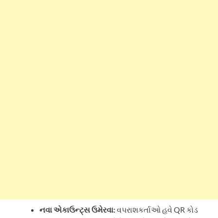
નવા એકાઉન્ટ્સ ઉમેરવા:
વપરાશકર્તાઓ હવે QR કોડ