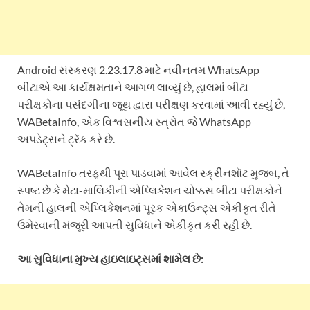
Android સંસ્કરણ 2.23.17.8 માટે નવીનતમ WhatsApp
બીટાએ આ કાર્યક્ષમતાને આગળ લાવ્યું છે, હાલમાં બીટા
પરીક્ષકોના પસંદગીના જૂથ દ્વારા પરીક્ષણ કરવામાં આવી રહ્યું છે,
WABetaInfo, એક વિશ્વસનીય સ્ત્રોત જે WhatsApp
અપડેટ્સને ટ્રૅક કરે છે.
WABetaInfo તરફથી પૂરા પાડવામાં આવેલ સ્ક્રીનશૉટ મુજબ, તે
સ્પષ્ટ છે કે મેટા-માલિકીની એપ્લિકેશન ચોક્કસ બીટા પરીક્ષકોને
તેમની હાલની એપ્લિકેશનમાં પૂરક એકાઉન્ટ્સ એકીકૃત રીતે
ઉમેરવાની મંજૂરી આપતી સુવિધાને એકીકૃત કરી રહી છે.
આ સુવિધાના મુખ્ય હાઇલાઇટ્સમાં શામેલ છે: