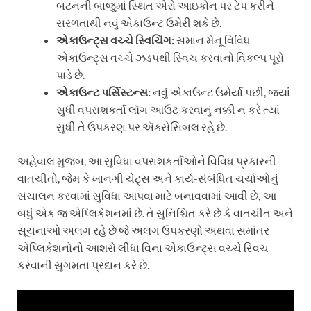
બટનની બાજુમાં સ્થિત એરો આઇકોન પર ટેપ કરીને
સરળતાથી નવું એકાઉન્ટ ઉમેરી શકે છે.
એકાઉન્ટ્સ વચ્ચે સ્વિચિંગ:
સમાન મેનૂ વિવિધ
એકાઉન્ટ્સ વચ્ચે ઝડપથી સ્વિચ કરવાનો વિકલ્પ પૂરો
પાડે છે.
એકાઉન્ટ પર્સિસ્ટન્સ:
નવું એકાઉન્ટ ઉમેર્યા પછી, જ્યાં
સુધી વપરાશકર્તા લૉગ આઉટ કરવાનું નક્કી ન કરે ત્યાં
સુધી તે ઉપકરણ પર ઍક્સેસિબલ રહે છે.
અહેવાલ મુજબ, આ સુવિધા વપરાશકર્તાઓને વિવિધ પ્રકારની
વાતચીતો, જેમ કે ખાનગી ચેટ્સ અને કાર્ય-સંબંધિત ચર્ચાઓનું
સંચાલન કરવામાં સુવિધા આપવા માટે બનાવવામાં આવી છે, આ
બધું એક જ એપ્લિકેશનમાં છે. તે સુનિશ્ચિત કરે છે કે વાતચીત અને
સૂચનાઓ અલગ રહે છે જે અલગ ઉપકરણો અથવા સમાંતર
એપ્લિકેશનોનો આશરો લીધા વિના એકાઉન્ટ્સ વચ્ચે સ્વિચ
કરવાની સુગમતા પ્રદાન કરે છે.