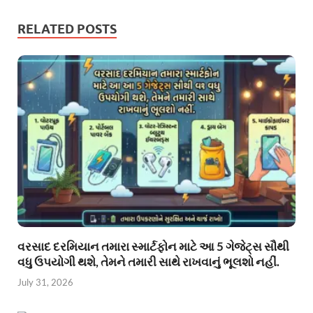
RELATED POSTS
વરસાદ દરમિયાન તમારા સ્માર્ટફોન માટે આ 5 ગેજેટ્સ સૌથી
વધુ ઉપયોગી થશે, તેમને તમારી સાથે રાખવાનું ભૂલશો નહીં.
July 31, 2026