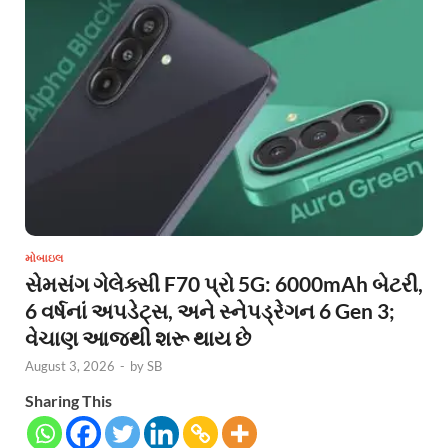
મોબાઇલ
સેમસંગ ગેલેક્સી F70 પ્રો 5G: 6000mAh બેટરી,
6 વર્ષનાં અપડેટ્સ, અને સ્નેપડ્રેગન 6 Gen 3;
વેચાણ આજથી શરૂ થાય છે
August 3, 2026
-
by
SB
Sharing This