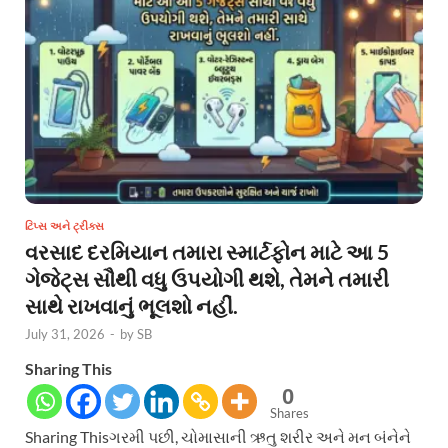
ટિપ્સ અને ટ્રીક્સ
વરસાદ દરમિયાન તમારા સ્માર્ટફોન માટે આ 5
ગેજેટ્સ સૌથી વધુ ઉપયોગી થશે, તેમને તમારી
સાથે રાખવાનું ભૂલશો નહીં.
July 31, 2026
-
by
SB
Sharing This
0
Shares
Sharing Thisગરમી પછી, ચોમાસાની ઋતુ શરીર અને મન બંનેને