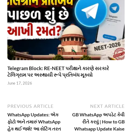
Telegram Block: RE-NEET પરીક્ષાને કારણે સરકારે
ટેલિગ્રામ પર અસ્થાયી રૂપે પ્રતિબંધ મૂક્યો
June 17, 2026
PREVIOUS ARTICLE
NEXT ARTICLE
WhatsApp Updates: એક
GB WhatsApp અપડેટ કેવી
ફોટો અને તમારું WhatsApp
રીતે કરવું | How to GB
હેક થઈ જશે! આ સેટિંગ તરત
Whatsapp Update Kaise