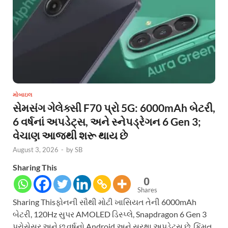
મોબાઇલ
સેમસંગ ગેલેક્સી F70 પ્રો 5G: 6000mAh બેટરી,
6 વર્ષનાં અપડેટ્સ, અને સ્નેપડ્રેગન 6 Gen 3;
વેચાણ આજથી શરૂ થાય છે
August 3, 2026
-
by
SB
Sharing This
0
Shares
Sharing Thisફોનની સૌથી મોટી ખાસિયત તેની 6000mAh
બેટરી, 120Hz સુપર AMOLED ડિસ્પ્લે, Snapdragon 6 Gen 3
પ્રોસેસર અને છ વર્ષનો Android અને સુરક્ષા અપડેટ્સ છે. કિંમત