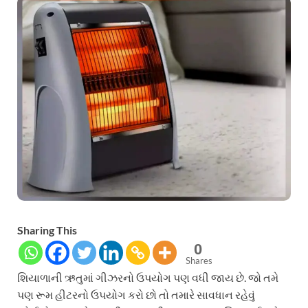
Sharing This
0
Shares
શિયાળાની ઋતુમાં ગીઝરનો ઉપયોગ પણ વધી જાય છે. જો તમે
પણ રૂમ હીટરનો ઉપયોગ કરો છો તો તમારે સાવધાન રહેવું