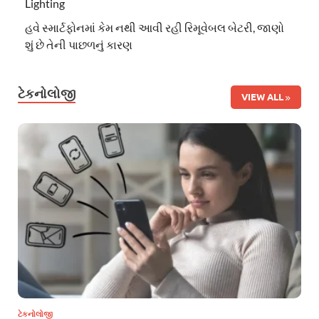
Lighting
હવે સ્માર્ટફોનમાં કેમ નથી આવી રહી રિમૂવેબલ બેટરી, જાણો
શું છે તેની પાછળનું કારણ
ટેકનોલોજી
VIEW ALL
ટેકનોલોજી