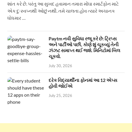
શાંત કરે છે. પરંતુ આ સુખદ હવામાન તમારા મોંઘા સ્માર્ટફોન માટે
એક દુઃસ્વપ્નથી ઓછું નથી. તમે ચાલતા હોવ ત્યારે અચાનક
ધોધમાર …
Paytm નવી સુવિધા રજૂ કરે છે: ટ્રિપ્સ
અને પાર્ટીઓ પછી, કોણે શું ચૂકવ્યું તેની
ઝંઝટ સમાપ્ત થઈ જશે. મિનિટોમાં બિલ
ચૂકવો.
July 30, 2026
દરેક વિદ્યાર્થીના ફોનમાં આ 12 એપ્સ
હોવી જોઈએ
July 25, 2026