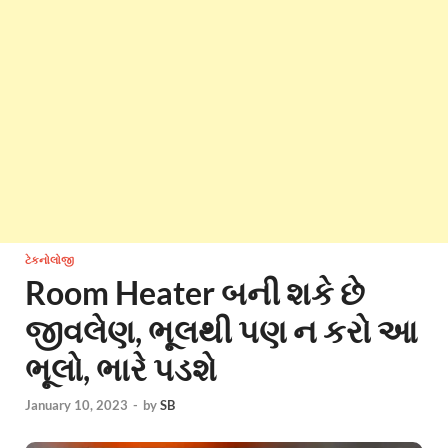
ટેકનોલોજી
Room Heater બની શકે છે
જીવલેણ, ભૂલથી પણ ન કરો આ
ભૂલો, ભારે પડશે
January 10, 2023
-
by
SB