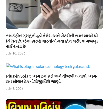
સ્માર્ટફોન ગ્રાહકો હવે કેમેરા અને બેટરીની સમસ્યાઓથી
ચિંતિત છે, જેના કારણે ભારતીયો નવા ફોન ખરીદવા મજબૂર
થઈ રહ્યા છે.
July 10, 2026
Plug-in Solar: પ્લગ ઇન કરો અને વીજળી બનાવો. પ્લગ-
ઇન સોલાર ટેકનોલોજી વિશે જાણો.
July 6, 2026