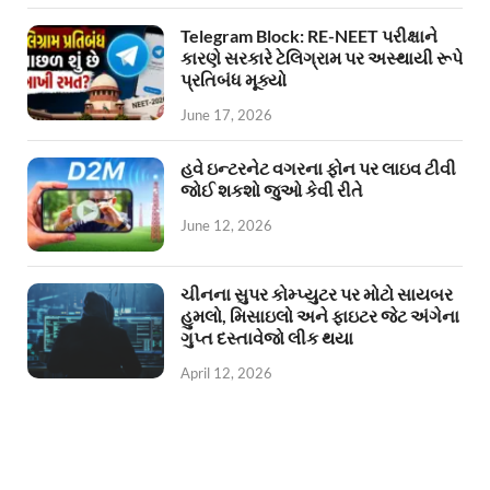
Telegram Block: RE-NEET પરીક્ષાને
કારણે સરકારે ટેલિગ્રામ પર અસ્થાયી રૂપે
પ્રતિબંધ મૂક્યો
June 17, 2026
હવે ઇન્ટરનેટ વગરના ફોન પર લાઇવ ટીવી
જોઈ શકશો જુઓ કેવી રીતે
June 12, 2026
ચીનના સુપર કોમ્પ્યુટર પર મોટો સાયબર
હુમલો, મિસાઇલો અને ફાઇટર જેટ અંગેના
ગુપ્ત દસ્તાવેજો લીક થયા
April 12, 2026