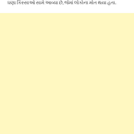
ઘણા કિસ્સાઓ સામે આવ્યા છે, જેમાં લોકોના મોત થયા હતા.