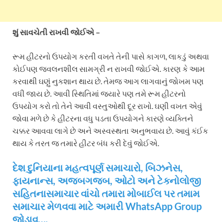
શું સાવચેતી રાખવી જોઈએ –
રૂમ હીટરનો ઉપયોગ કરતી વખતે તેની પાસે કાગળ, લાકડું અથવા
કોઈપણ જ્વલનશીલ સામગ્રી ન રાખવી જોઈએ. કારણ કે આમ
કરવાથી ઘણું નુકશાન થાય છે. તેમજ આગ લાગવાનું જોખમ પણ
વધી જાય છે. આવી સ્થિતિમાં જ્યારે પણ તમે રૂમ હીટરનો
ઉપયોગ કરો તો તેને આવી વસ્તુઓથી દૂર રાખો. ઘણી વખત એવું
જોવા મળે છે કે હીટરના વધુ પડતા ઉપયોગને કારણે વ્યક્તિને
ચક્કર આવવા લાગે છે અને અસ્વસ્થતા અનુભવાય છે. આવું કંઈક
થાય કે તરત જ તમારે હીટર બંધ કરી દેવું જોઈએ.
દેશ દુનિયાના મહત્વપૂર્ણ સમાચારો, બિઝનેસ,
ફાયનાન્સ, અજબગજબ, ઓટો અને ટેક્નોલોજી
સહિતનાસમાચાર વાંચો તમારા મોબાઈલ પર તમામ
સમાચાર મેળવવા માટે અમારી WhatsApp Group
જોડાવ….