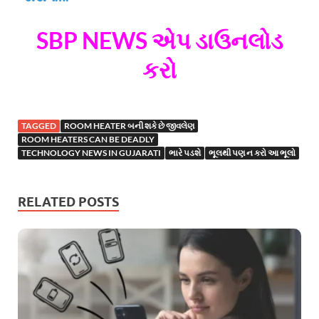
SBP NEWS એપ ડાઉનલોડ
કરો
TAGGED
ROOM HEATER બની શકે છે જીવલેણ
ROOM HEATERS CAN BE DEADLY
TECHNOLOGY NEWS IN GUJARATI
ભારે પડશે
ભૂલથી પણ ન કરો આ ભૂલો
RELATED POSTS