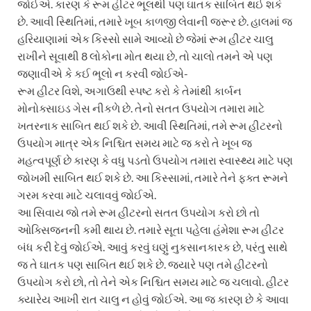
જોઈએ. કારણ કે રૂમ હીટર ભૂલથી પણ ઘાતક સાબિત થઈ શકે
છે. આવી સ્થિતિમાં, તમારે ખૂબ કાળજી લેવાની જરૂર છે. હાલમાં જ
હરિયાણામાં એક કિસ્સો સામે આવ્યો છે જેમાં રૂમ હીટર ચાલુ
રાખીને સૂવાથી 8 લોકોના મોત થયા છે, તો ચાલો તમને એ પણ
જણાવીએ કે કઈ ભૂલો ન કરવી જોઈએ-
રૂમ હીટર વિશે, અગાઉથી સ્પષ્ટ કરો કે તેમાંથી કાર્બન
મોનોક્સાઇડ ગેસ નીકળે છે. તેનો સતત ઉપયોગ તમારા માટે
ખતરનાક સાબિત થઈ શકે છે. આવી સ્થિતિમાં, તમે રૂમ હીટરનો
ઉપયોગ માત્ર એક નિશ્ચિત સમય માટે જ કરો તે ખૂબ જ
મહત્વપૂર્ણ છે કારણ કે વધુ પડતો ઉપયોગ તમારા સ્વાસ્થ્ય માટે પણ
જોખમી સાબિત થઈ શકે છે. આ કિસ્સામાં, તમારે તેને ફક્ત રૂમને
ગરમ કરવા માટે ચલાવવું જોઈએ.
આ સિવાય જો તમે રૂમ હીટરનો સતત ઉપયોગ કરો છો તો
ઓક્સિજનની કમી થાય છે. તમારે સૂતા પહેલા હંમેશા રૂમ હીટર
બંધ કરી દેવું જોઈએ. આવું કરવું ઘણું નુકસાનકારક છે, પરંતુ સાથે
જ તે ઘાતક પણ સાબિત થઈ શકે છે. જ્યારે પણ તમે હીટરનો
ઉપયોગ કરો છો, તો તેને એક નિશ્ચિત સમય માટે જ ચલાવો. હીટર
ક્યારેય આખી રાત ચાલુ ન હોવું જોઈએ. આ જ કારણ છે કે આવા