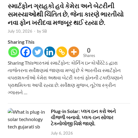
સ્માર્ટફોન ગ્રાહકો હવે કેમેરા અને બેટરીની
સમસ્યાઓથી ચિંતિત છે, જેના કારણે ભારતીયો
નવા ફોન ખરીદવા મજબૂર થઈ રહ્યા છે.
July 10, 2026
-
by
SB
Sharing This
0
Shares
Sharing Thisભારતમાં સ્માર્ટફોન: કોર્નિંગ ઇન્કોર્પોરેટેડ દ્વારા
તાજેતરના સર્વેક્ષણમાં જાણવા મળ્યું છે કે ભારતીય સ્માર્ટફોન
વપરાશકર્તાઓ કેમેરા અથવા બેટરી કરતાં ફોનની ટકાઉપણાને
પ્રાથમિકતા આપી રહ્યા છે. સર્વેક્ષણ મુજબ, તૂટેલા સ્ક્રીન
ગ્લાસને …
Plug-in Solar: પ્લગ ઇન કરો અને
વીજળી બનાવો. પ્લગ-ઇન સોલાર
ટેકનોલોજી વિશે જાણો.
July 6, 2026