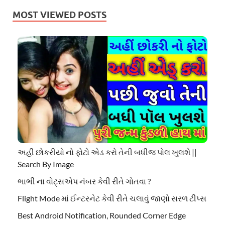
MOST VIEWED POSTS
અહી છોકરીયો નો ફોટો એડ કરો તેની બધીજ પોલ ખુલશે ||
Search By Image
ભાભી ના વોટ્સએપ નંબર કેવી રીતે ગોતવા ?
Flight Mode માં ઈન્ટરનેટ કેવી રીતે ચલાવું જાણો સરળ ટીપ્સ
Best Android Notification, Rounded Corner Edge