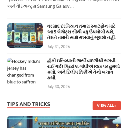
અને વેરિઅન્ટ્સ Samsung Galaxy …
વરસાદ દરમિયાન તમારા સ્માર્ટફોન માટે
આ 5 ગેજેટ્સ સૌથી વધુ ઉપયોગી થશે,
તેમને તમારી સાથે રાખવાનું ભૂલશો નહીં.
July 31, 2026
હોકી ઇન્ડિયાની જર્સી વાદળીથી ભગવી
થઈ ગઈ! પ્રિયંકા ગાંધીએ RSS પર હુમલો
કર્યો, અને દિલીપ તિર્કીએ તેનો બચાવ
કર્યો.
July 30, 2026
TIPS AND TRICKS
VIEW ALL